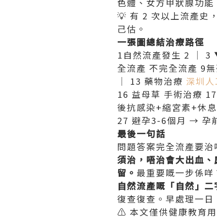
色體、女方甲狀腺功能
💡 有 2 次以上流
己估。
一張圖總結治療路徑
1自然流產發生 2 │ 3
全流產 不完全流產 9無
│ 13 藥物治療
深圳人
16 益母草 手術治療 17
後抗感染+縮宮素+休息 22
27 避孕3-6個月 → 孕
最後一句話
問題答案完全流產要治
須治，唔治會大出血、
留。
最重要嘅一步係咩
自然流產嘅「自然」二
復查復查。早處理一日
⚠️ 本文僅供健康教