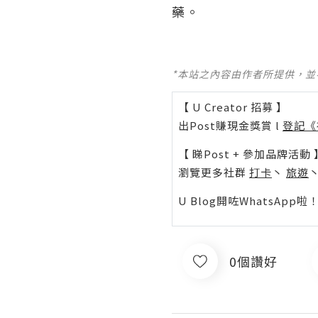
藥。
*本站之內容由作者所提供，
【 U Creator 招募 】
出Post賺現金獎賞 l
登記《
【 睇Post + 參加品牌活動 
瀏覽更多社群
打卡
丶
旅遊
U Blog開咗WhatsAp
0個讚好