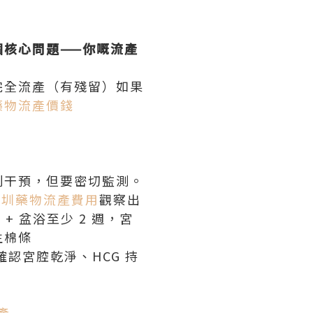
核心問題——你嘅流產
完全流產（有殘留）如果
藥物流產價錢
刻干預，但要密切監測。
深圳藥物流產費用
觀察出
 盆浴至少 2 週，宮
生棉條
，確認宮腔乾淨、HCG 持
產