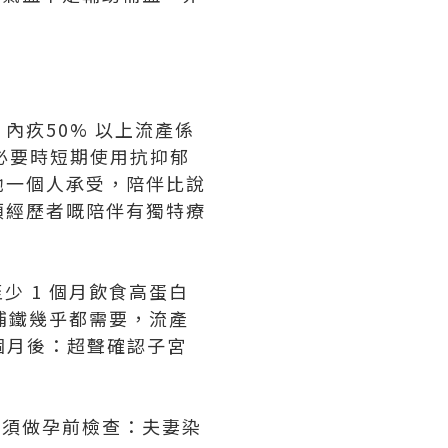
內疚50% 以上流產係
必要時短期使用抗抑郁
她一個人承受，陪伴比說
類經歷者嘅陪伴有獨特療
少 1 個月飲食高蛋白
收補鐵幾乎都需要，流產
 個月後：超聲確認子宮
月必須做孕前檢查：夫妻染