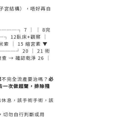
、子宮結構），唔好再自
┴───┐ 7 │ │ 8完
─┐ 12臥床+觀察 │
索 │ 15 縮宮素 ▼
───┘ 20 │ 21 術
復查 → 確認乾淨 26 │
認
不完全流產要治嗎？
必
去一次做超聲，排除殘
息休息，該手術手術，該
，切勿自行判斷或用