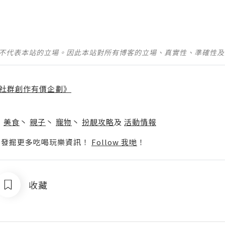
並不代表本站的立場。因此本站對所有博客的立場、真實性、準確性
社群創作有價企劃》
】
丶
美食
丶
親子
丶
寵物
丶
扮靚攻略
及
活動情報
p啦！發掘更多吃喝玩樂資訊！
Follow 我哋
！
收藏