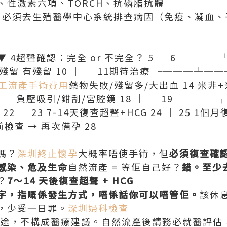
、性激素六項、TORCH、抗磷脂抗體
產史，必須去生殖醫學中心系統排查病因（免疫、凝血
 ▼ 4超聲確認：完全 or 不完全？ 5 │ 6 ┌───
殘留 有殘留 10 │ │ 11期待治療 ┌───┴──
工流產手術費用
藥物失敗/殘留多/大出血 14 米非+米
 │ 負壓吸引/鉗刮/宮腔鏡 18 │ │ 19 └───┬
 │ 23 7-14天復查超聲+HCG 24 │ 25 1個月
前檢查 → 再次備孕 28
嗎？
深圳終止懷孕
大概率唔使手術，但
必須復查確
感染、危及生命
自然流產 = 等佢自己好？
錯。至少
？
7～14 天後復查超聲 + HCG
字，指嘅係發生方式，唔係話你可以唔管佢。
該休
，少受一日罪。
深圳婦科檢查
育用途，不構成醫療建議。自然流產後請務必就醫評估