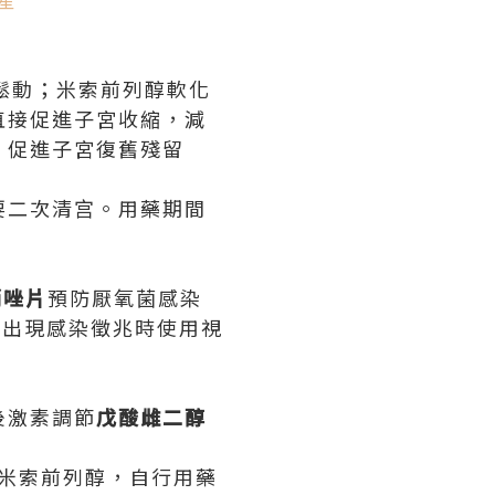
鬆動；米索前列醇軟化
直接促進子宮收縮，減
、促進子宮復舊殘留
 需要二次清宫。用藥期間
硝唑片
預防厭氧菌感染
，出現感染徵兆時使用視
後激素調節
戊酸雌二醇
 米索前列醇，自行用藥