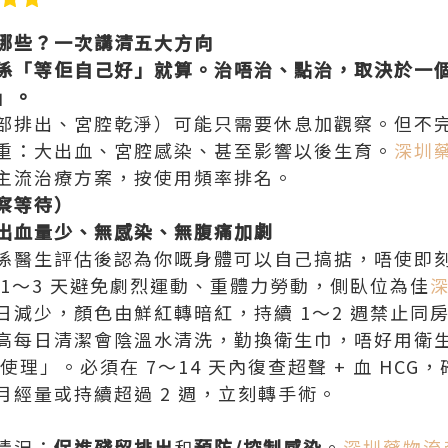
哪些？一次講清五大方向
係「等佢自己好」就算。治唔治、點治，取決於一個
」。
部排出、宮腔乾淨）可能只需要休息加觀察。但不
重：大出血、宮腔感染、甚至影響以後生育。
深圳
主流治療方案，按使用頻率排名。
察等待）
出血量少、無感染、無腹痛加劇
係醫生評估後認為你嘅身體可以自己搞掂，唔使即
1～3 天避免劇烈運動、重體力勞動，側臥位為佳
減少，顏色由鮮紅轉暗紅，持續 1～2 週禁止同房 +
高每日清潔會陰溫水清洗，勤換衛生巾，唔好用衛
使理」。必須在 7～14 天內復查超聲 + 血 HCG
月經量或持續超過 2 週，立刻轉手術。
情況：
促進殘留排出
和
預防/控制感染
。
深圳藥物流