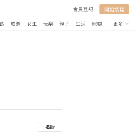
會員登記
開始撰寫
食
旅遊
女生
玩樂
親子
生活
寵物
行山
更多
打卡
向
追蹤