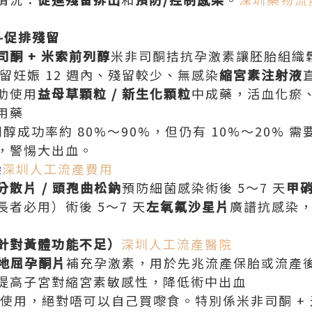
—促排殘留
司酮 + 米索前列醇
米非司酮拮抗孕激素讓胚胎組織
殘留妊娠 12 週內、殘留較少、無感染
縮宮素注射液
助使用
益母草顆粒 / 新生化顆粒
中成藥，活血化瘀
用藥
前列醇成功率約 80%～90%，但仍有 10%～20%
，警惕大出血。
染
深圳人工流產費用
分散片 / 頭孢曲松鈉
預防細菌感染術後 5～7 天
甲
者必用）術後 5～7 天
左氧氟沙星片
廣譜抗感染
針對黃體功能不足）
深圳人工流產醫院
 地屈孕酮片
補充孕激素，用於先兆流產保胎或流產
提高子宮對縮宮素敏感性，降低術中出血
囑使用，絕對唔可以自己買嚟食。特別係米非司酮 +