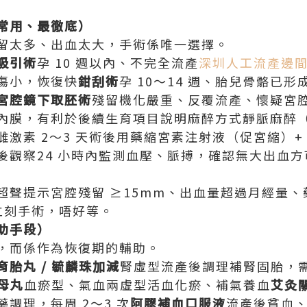
常用、最徹底）
留太多、出血太大，手術係唯一選擇。
吸引術
孕 10 週以內、不完全流產
深圳人工流產邊
傷小，恢復快
鉗刮術
孕 10～14 週、胎兒骨骼已
宮腔鏡下取胚術
殘留機化嚴重、反覆流產、懷疑宮
內膜，有利於後續生育項目說明麻醉方式靜脈麻醉
激素 2～3 天術後用藥縮宮素注射液（促宮縮）+
後觀察24 小時內監測血壓、脈搏，確認無大出血方
超聲提示宮腔殘留 ≥15mm、出血量超過月經量
立刻手術，唔好等。
助手段）
，而係作為恢復期的輔助。
育胎丸 / 毓麟珠加減
腎虛型流產後調理補腎固胎，需
益母丸
血瘀型、氣血兩虛型活血化瘀、補氣養血
艾灸
調理，每周 2～3 次
阿膠補血口服液
流產後貧血