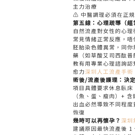
主力治療
⚠️ 中醫調理必須在
第五線：心理疏導（經
自然流產對女性的心理
常見情緒正常反應，唔
胚胎染色體異常，同你
藥（如草酸艾司西酞普
教有用專業心理諮詢認
愈力
深圳人工流產手術
術後/流產後護理：決
項目具體要求休息臥床 
（魚、蛋、瘦肉）+ 含
出血必然導致不同程度貧血
恢復
幾時可以再懷孕？
深圳
建議原因最快流產後 1