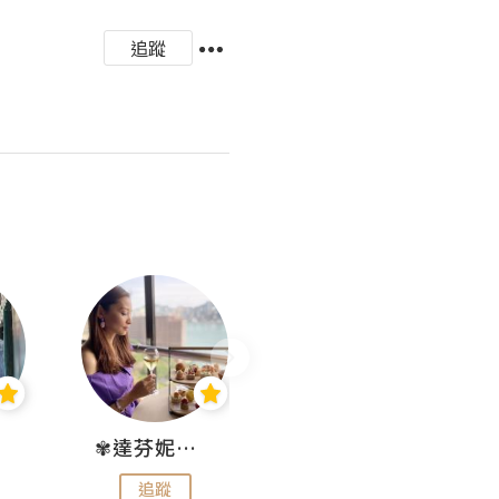
追蹤
✾達芬妮•愛孩子•愛生活✾
wendysugar享受生活gogogo
追蹤
追蹤