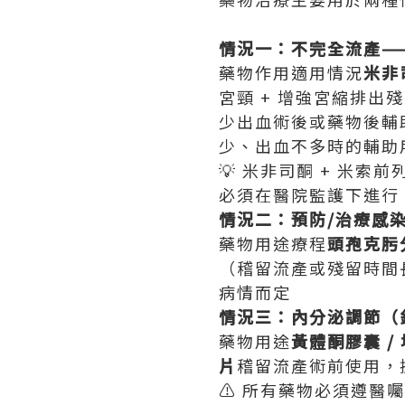
情況一：不完全流產—
藥物作用適用情況
米非
宮頸 + 增強宮縮排出
少出血術後或藥物後輔
少、出血不多時的輔助
💡 米非司酮 + 米索
必須在醫院監護下進行
情況二：預防/治療感
藥物用途療程
頭孢克肟
（稽留流產或殘留時間長
病情而定
情況三：內分泌調節（
藥物用途
黃體酮膠囊 /
片
稽留流產術前使用，
⚠️ 所有藥物必須遵醫