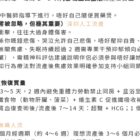
正規中醫師指導下進行，唔好自己隨便買藥煲。
常被忽略，但極其重要）
深圳人工流產
衝擊，往往大過身體傷害。
係你嘅錯悲傷、哭泣允許自己悲傷，唔好壓抑自責、
無關焦慮、失眠持續超過 2 週需專業干預抑郁傾向
蘭），需精神科評估建議說明伴侶必須參與唔好讓
知行為療法對流產後焦慮效果明確參加支持小組同
定恢復質量
3～5 天，2 週內避免重體力勞動禁止同房 + 盆浴至
鐵食物（動物肝臟、菠菜）+ 維生素 C 促進鐵吸
復查術後/流產後 7～14 天：超聲 + HCG；1
無痛人流
 個月經週期（約 4～6 週）理想流產後 3～6 個