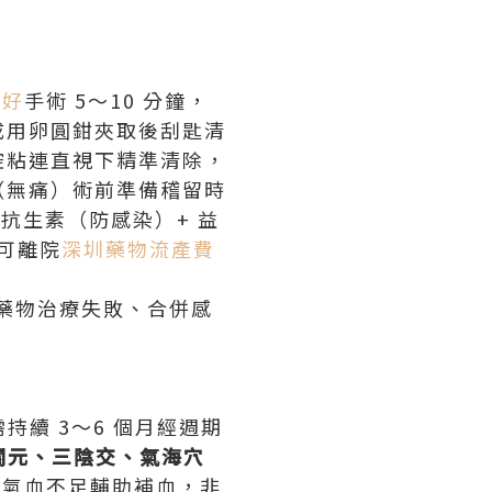
間好
手術 5～10 分鐘，
形成用卵圓鉗夾取後刮匙清
腔粘連直視下精準清除，
（無痛）術前準備稽留時
 抗生素（防感染）+ 益
可離院
深圳藥物流產費
、藥物治療失敗、合併感
持續 3～6 個月經週期
關元、三陰交、氣海穴
、氣血不足輔助補血，非