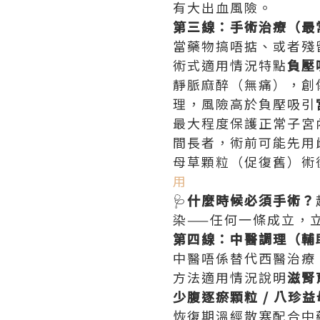
有大出血風險。
第三線：手術治療（最
當藥物搞唔掂、或者殘
術式適用情況特點
負壓
靜脈麻醉（無痛），創
理，風險高於負壓吸引
最大程度保護正常子宮
間長者，術前可能先用雌
母草顆粒（促復舊）術
用
🩺
什麼時候必須手術？
染——任何一條成立，
第四線：中醫調理（輔
中醫唔係替代西醫治療
方法適用情況說明
滋腎
少腹逐瘀顆粒 / 八珍
恢復期溫經散寒配合中藥