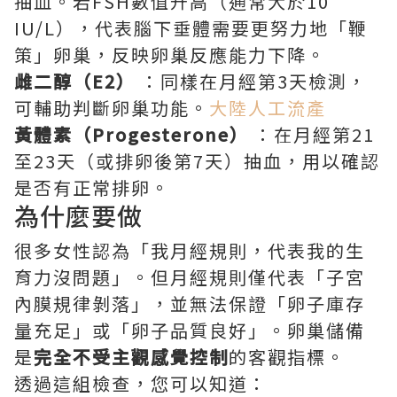
抽血。若FSH數值升高（通常大於10
IU/L），代表腦下垂體需要更努力地「鞭
策」卵巢，反映卵巢反應能力下降。
雌二醇（E2）
：同樣在月經第3天檢測，
可輔助判斷卵巢功能。
大陸人工流產
黃體素（Progesterone）
：在月經第21
至23天（或排卵後第7天）抽血，用以確認
是否有正常排卵。
為什麼要做
很多女性認為「我月經規則，代表我的生
育力沒問題」。但月經規則僅代表「子宮
內膜規律剝落」，並無法保證「卵子庫存
量充足」或「卵子品質良好」。卵巢儲備
是
完全不受主觀感覺控制
的客觀指標。
透過這組檢查，您可以知道：