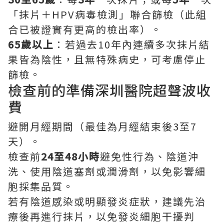
「抹片＋HPV病毒檢測」聯合篩檢（此組
合已被證實有更高的檢出率）。
65歲以上
：若過去10年內連續多次抹片結
果皆為陰性，且無特殊病史，可考慮停止
篩檢。
檢查前的準備
深圳醫院超聲波收
費
避開月經期間（最佳為月經結束後3至7
天）。
檢查前
24至48小時
避免性行為、陰道沖
洗、使用陰道塞劑或潤滑劑，以免影響細
胞採集品質。
若有陰道感染或明顯發炎症狀，建議先治
療後再進行抹片，以免發炎細胞干擾判