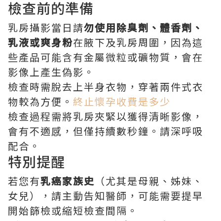
檢查前的準備
乳房攝影當日請
勿使用除臭劑、體香劑、
乳液或爽身粉
在腋下及乳房周圍，因為這
些產品可能含有金屬微粒或礦物質，會在
影像上產生偽影。
檢查時需脫去上半身衣物，穿著兩件式衣
物較為方便。
終止懷孕收費是多少
檢查過程需將乳房夾緊以獲得清晰影像，
會有不適感，但僅持續數秒鐘。請深呼吸
配合。
特別提醒
若您有
乳癌家族史
（尤其是母親、姊妹、
女兒），請主動告知醫師，可能需要提早
開始篩檢或縮短檢查間隔。