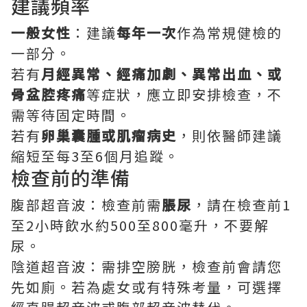
建議頻率
一般女性
：建議
每年一次
作為常規健檢的
一部分。
若有
月經異常、經痛加劇、異常出血、或
骨盆腔疼痛
等症狀，應立即安排檢查，不
需等待固定時間。
若有
卵巢囊腫或肌瘤病史
，則依醫師建議
縮短至每3至6個月追蹤。
檢查前的準備
腹部超音波：檢查前需
脹尿
，請在檢查前1
至2小時飲水約500至800毫升，不要解
尿。
陰道超音波：需排空膀胱，檢查前會請您
先如廁。若為處女或有特殊考量，可選擇