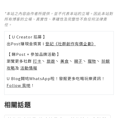
*本站之內容由作者所提供，並不代表本站的立場。因此本站對
所有博客的立場、真實性、準確性及完整性不負任何法律責
任。
【 U Creator 招募 】
出Post賺現金獎賞 l
登記《社群創作有價企劃》
【 睇Post + 參加品牌活動 】
瀏覽更多社群
打卡
丶
旅遊
丶
美食
丶
親子
丶
寵物
丶
扮靚
攻略
及
活動情報
U Blog開咗WhatsApp啦！發掘更多吃喝玩樂資訊！
Follow 我哋
！
相關話題