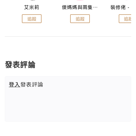
點滴
艾米莉
儍媽媽與兩隻小魔怪之家
追蹤
追蹤
追蹤
發表評論
登入
發表評論