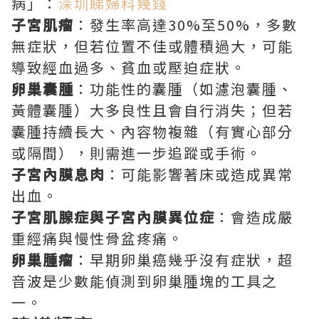
病」：
深圳睇婦科幾錢
子宮肌瘤
：發生率高達30%至50%，多數
無症狀，但若位置不佳或體積過大，可能
導致經血過多、貧血或壓迫症狀。
卵巢囊腫
：功能性的囊腫（如濾泡囊腫、
黃體囊腫）大多良性且會自行消失；但若
囊腫持續長大、內容物複雜（有實心部分
或隔間），則需進一步追蹤或手術。
子宮內膜息肉
：可能影響著床或造成異常
出血。
子宮肌腺症與子宮內膜異位症
：會造成嚴
重經痛與慢性骨盆疼痛。
卵巢腫瘤
：早期卵巢癌幾乎沒有症狀，超
音波是少數能偵測到卵巢腫塊的工具之
一。