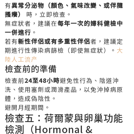
有
異常分泌物（顏色、氣味改變、或伴隨
搔癢）
時，立即檢查。
無症狀者，建議在
每年一次的婦科健檢中
一併進行
。
若有
新性伴侶或有多重性伴侶
者，建議定
期進行性傳染病篩檢（即使無症狀）。
大
陸人工流产
檢查前的準備
檢查前
24至48小時
避免性行為、陰道沖
洗、使用塞劑或潤滑產品，以免沖掉病原
體，造成偽陰性。
避開月經期間。
檢查五：荷爾蒙與卵巢功能
檢測（Hormonal &