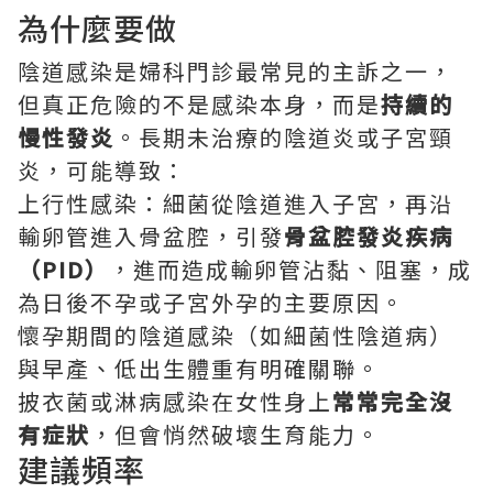
為什麼要做
陰道感染是婦科門診最常見的主訴之一，
但真正危險的不是感染本身，而是
持續的
慢性發炎
。長期未治療的陰道炎或子宮頸
炎，可能導致：
上行性感染：細菌從陰道進入子宮，再沿
輸卵管進入骨盆腔，引發
骨盆腔發炎疾病
（PID）
，進而造成輸卵管沾黏、阻塞，成
為日後不孕或子宮外孕的主要原因。
懷孕期間的陰道感染（如細菌性陰道病）
與早產、低出生體重有明確關聯。
披衣菌或淋病感染在女性身上
常常完全沒
有症狀
，但會悄然破壞生育能力。
建議頻率