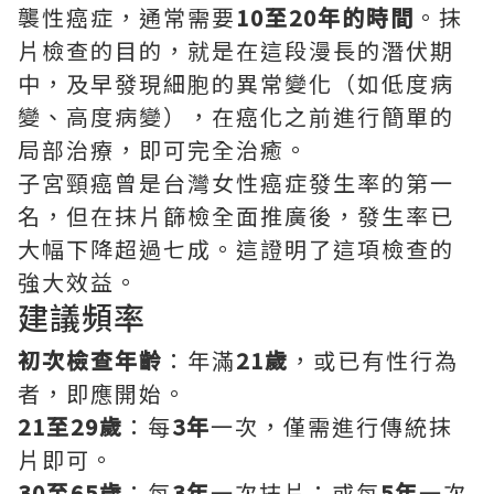
襲性癌症，通常需要
10至20年的時間
。抹
片檢查的目的，就是在這段漫長的潛伏期
中，及早發現細胞的異常變化（如低度病
變、高度病變），在癌化之前進行簡單的
局部治療，即可完全治癒。
子宮頸癌曾是台灣女性癌症發生率的第一
名，但在抹片篩檢全面推廣後，發生率已
大幅下降超過七成。這證明了這項檢查的
強大效益。
建議頻率
初次檢查年齡
：年滿
21歲
，或已有性行為
者，即應開始。
21至29歲
：每
3年
一次，僅需進行傳統抹
片即可。
30至65歲
：每
3年
一次抹片；或每
5年
一次