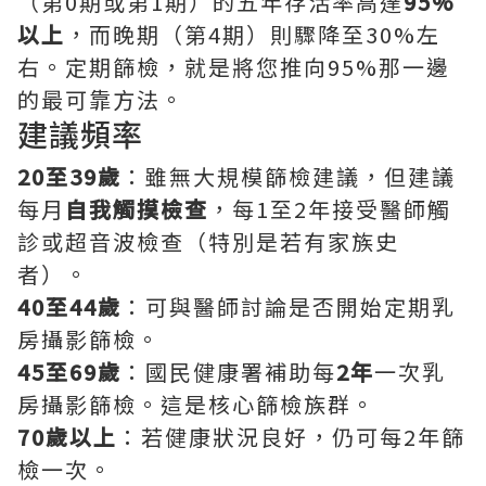
（第0期或第1期）的五年存活率高達
95%
以上
，而晚期（第4期）則驟降至30%左
右。定期篩檢，就是將您推向95%那一邊
的最可靠方法。
建議頻率
20至39歲
：雖無大規模篩檢建議，但建議
每月
自我觸摸檢查
，每1至2年接受醫師觸
診或超音波檢查（特別是若有家族史
者）。
40至44歲
：可與醫師討論是否開始定期乳
房攝影篩檢。
45至69歲
：國民健康署補助每
2年
一次乳
房攝影篩檢。這是核心篩檢族群。
70歲以上
：若健康狀況良好，仍可每2年篩
檢一次。