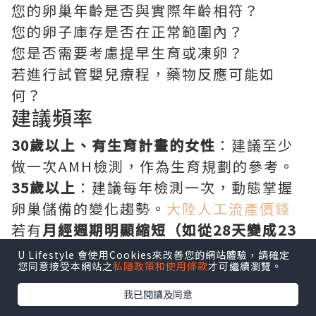
您的卵巢年齡是否與實際年齡相符？
您的卵子庫存是否在正常範圍內？
您是否需要考慮提早生育或凍卵？
若進行試管嬰兒療程，藥物反應可能如
何？
建議頻率
30歲以上、有生育計畫的女性
：建議至少
做一次AMH檢測，作為生育規劃的參考。
35歲以上
：建議每年檢測一次，動態掌握
卵巢儲備的變化趨勢。
大陸人工流產價錢
若有
月經週期明顯縮短（如從28天變成23
天）
、或
經期變得不規則
，應立即檢查。
U Lifestyle 會使用Cookies來改善您的網站體驗，請確定
您同意接受本網站之
私隱政策和使用條款
才可繼續瀏覽。
檢查前的準備
我已閱讀及同意
AMH不受週期影響，隨時可抽血。