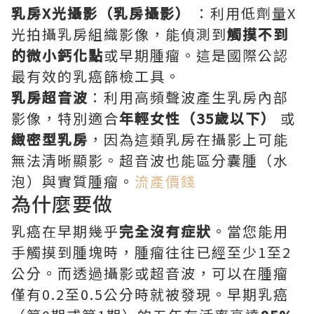
乳房X光攝影（乳房攝影）
：利用低劑量X
光拍攝乳房組織影像，能偵測到
觸摸不到
的微小鈣化點
或早期腫瘤。這是國際公認
最有效的乳癌篩檢工具。
乳房超音波
：利用高頻聲波產生乳房內部
影像，特別適合
年輕女性（35歲以下）
或
緻密型乳房
，因為這類乳房在攝影上可能
無法清晰顯影。超音波也能區分囊腫（水
泡）與實質腫瘤。
流產價錢
為什麼要做
乳癌在早期幾乎
完全沒有症狀
。當您能用
手觸摸到腫塊時，腫瘤往往已經至少1至2
公分。而透過攝影或超音波，可以在腫瘤
僅有0.2至0.5公分時就被發現。早期乳癌