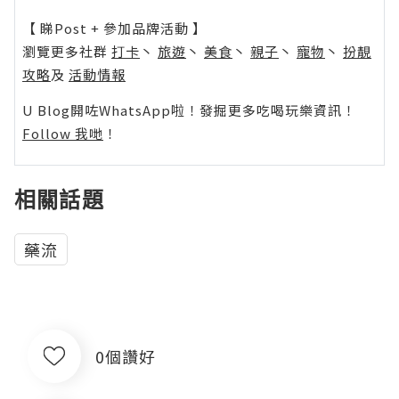
【 睇Post + 參加品牌活動 】
瀏覽更多社群
打卡
丶
旅遊
丶
美食
丶
親子
丶
寵物
丶
扮靚
攻略
及
活動情報
U Blog開咗WhatsApp啦！發掘更多吃喝玩樂資訊！
Follow 我哋
！
相關話題
藥流
0個讚好