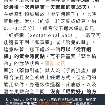
從最後一次月經第一天起算的第35天）
，
在婦產科領域屬於「極早期懷孕」。此時
胚胎還非常小（約像一粒芝麻或綠豆，約
0.1~0.2公分），超音波下通常僅能看見
「妊娠囊（Gestational Sac）」，甚至可
能還看不到「卵黃囊」或「胎兒心跳」。
這意味著，您正處於一個
可以「從容選
擇」的黃金時間點
，而不是需要「緊急搶
救」的危險狀態。
墮胎收費？
藥流（藥物引產）與人流（手術流產）都
是合法且安全的終止妊娠方式，但它們的
適用條件、身體恢復過程、疼痛感、以及
潛在風險完全不同。
沒有「絕對好」的方
法，只有「相對適合」妳的選擇。
本文將
U Lifestyle 會使用Cookies來改善您的網站體驗，請確定
您同意接受本網站之
私隱政策和使用條款
才可繼續瀏覽。