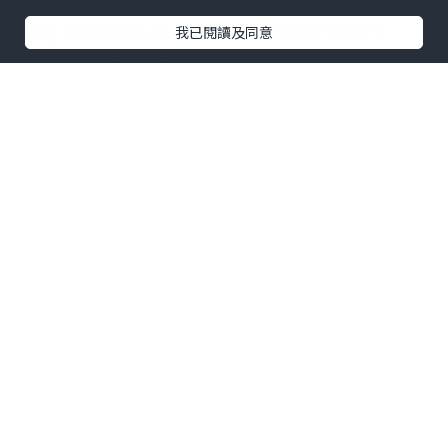
以最客觀、最詳盡的醫學數據，為您拆解
兩種方式的優劣，幫助您在充分知情下，
我已閱讀及同意
做出最不後悔的決定。
第一部分：藥物流產（藥流）
—— 用藥物喚醒子宮的自然收縮
藥流，正式名稱為「RU486 搭配前列腺素
藥物」的合併療法。它不是吃一顆藥就結
束，而是一套為期約1~2週的療程。
1. 藥流的標準流程（門診進行）
第一劑（在醫院服用）
：醫師讓您口服
美
服錠（RU486，即米非司酮）
。它的作用
是阻斷黃體素（懷孕的維持荷爾蒙），使
子宮內膜剝離、胚胎失去養分而停止發
育。服用後，多數人不會有明顯感覺。
深
圳終止懷孕幾錢