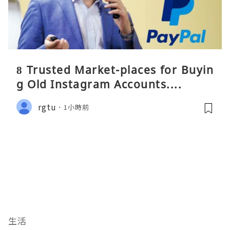
8 Trusted Market-places for Buyin
g Old Instagram Accounts....
rgtu
1小時前
生活