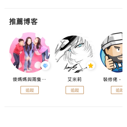
推薦博客
點滴
儍媽媽與兩隻小魔怪之家
艾米莉
追蹤
追蹤
追蹤