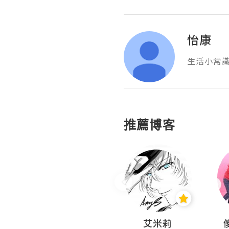
怡康
生活小常
推薦博客
Hahakelly的生活點滴
艾米莉