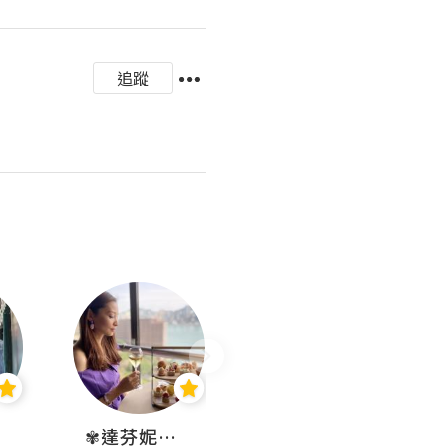
追蹤
✾達芬妮•愛孩子•愛生活✾
wendysugar享受生活gogogo