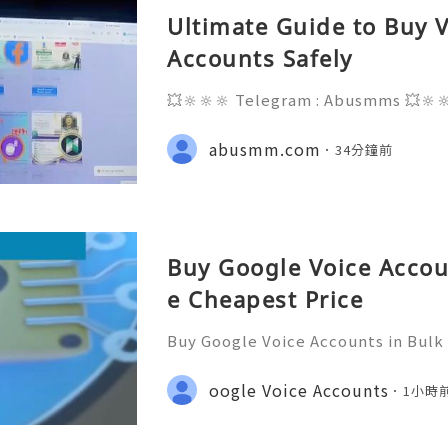
Ultimate Guide to Buy V
Accounts Safely
💥🔆🔆🔆 Telegram : Abusmms 💥🔆
3-8937 💥🔆🔆🔆 Email : abusmmte
ebook Page : Abusmm 💥🔆🔆🔆 Signa
abusmm.com
34分鐘前
Buy Google Voice Accou
e Cheapest Price
Buy Google Voice Accounts in Bulk
Need Assistance? We’re Here 24/7
gmail.com 💎 WhatsApp: +1(772)563
oogle Voice Accounts
1小時
marketit 🎮 discord: usamarketit 