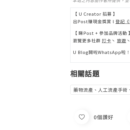
*本站之內容由作者所提供，
【 U Creator 招募 】
出Post賺現金獎賞 l
登記《
【 睇Post + 參加品牌活動 
瀏覽更多社群
打卡
丶
旅遊
U Blog開咗WhatsAp
相關話題
藥物流產、人工流產手術
0個讚好