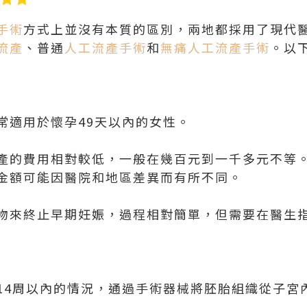
手術
方式上並沒有本質的區別，兩地都採用了現代
流產
、普通
人工流產手術
和
無痛人工流產手術
。以
常適用於懷孕49天以內的女性。
產的費用相對較低，一般在幾百元到一千多元不等
金額可能因醫院和地區差異而有所不同。
物來終止早期妊娠，過程相對簡單，但需要在醫生
14周以內的情況，通過手術器械將胚胎組織從子宮