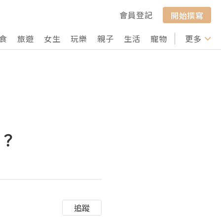
會員登記
開始撰寫
食
旅遊
女生
玩樂
親子
生活
寵物
行山
更多
打卡
別？
追蹤