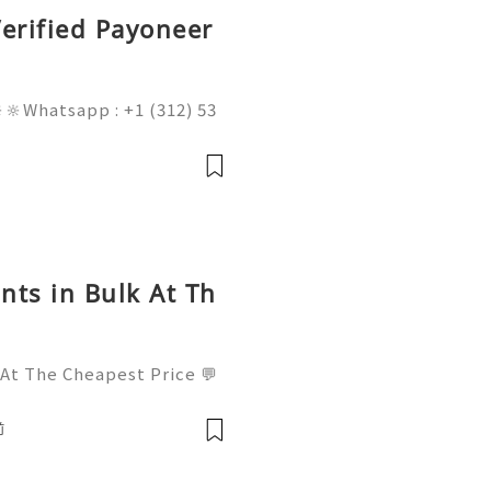
erified Payoneer
🔆Whatsapp : +1 (312) 53
am@gmail.com 💥🔆🔆🔆Fac
l : +1 (682) 474-9468
nts in Bulk At Th
 At The Cheapest Price 💬
! 📧 Email: usamarketit@
-8300 🚀 Telegram: @usa
前
✅