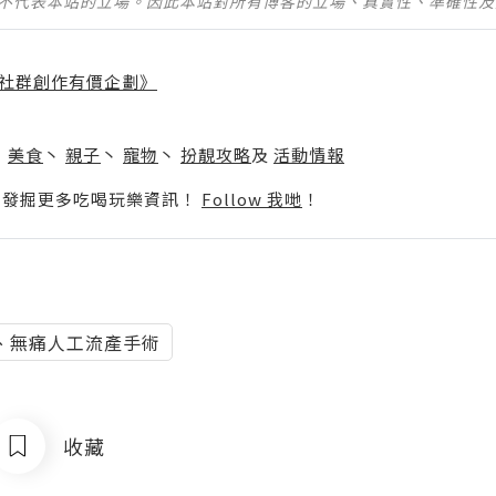
並不代表本站的立場。因此本站對所有博客的立場、真實性、準確性
社群創作有價企劃》
】
丶
美食
丶
親子
丶
寵物
丶
扮靚攻略
及
活動情報
p啦！發掘更多吃喝玩樂資訊！
Follow 我哋
！
、無痛人工流產手術
收藏