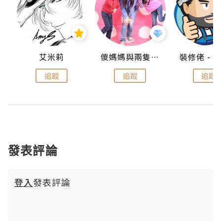
點滴
艾米莉
儍媽媽與兩隻小魔怪之家
追蹤
追蹤
追蹤
發表評論
登入
發表評論