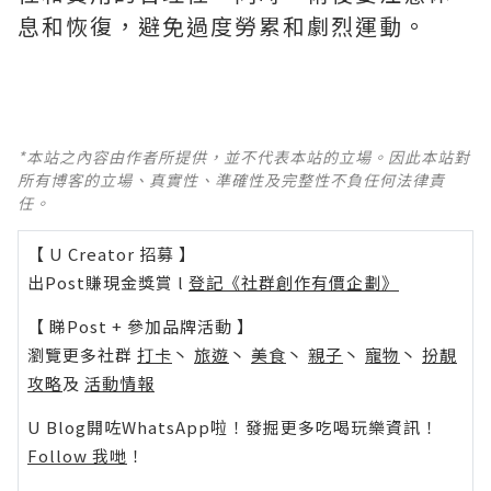
息和恢復，避免過度勞累和劇烈運動。
*本站之內容由作者所提供，並不代表本站的立場。因此本站對
所有博客的立場、真實性、準確性及完整性不負任何法律責
任。
【 U Creator 招募 】
出Post賺現金獎賞 l
登記《社群創作有價企劃》
【 睇Post + 參加品牌活動 】
瀏覽更多社群
打卡
丶
旅遊
丶
美食
丶
親子
丶
寵物
丶
扮靚
攻略
及
活動情報
U Blog開咗WhatsApp啦！發掘更多吃喝玩樂資訊！
Follow 我哋
！