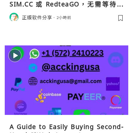
SIM.CC 或 RedteaGO，无需等待收
货。需要“当地号码 + 通话短信”（如
正版软件分享
2小時前
打车、外卖、客户联络）：优先 Redt
eaGO（明确提供通话短信套餐）。长
A Guide to Easily Buying Second-