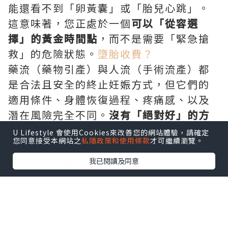
能還看不到「卵黃囊」或「胎兒心跳」。
這意味著，您正處於一個
可以「從容選
擇」的黃金時間點
，而不是需要「緊急搶
救」的危險狀態。
墮胎收費？
藥流（藥物引產）與人流（手術流產）都
是合法且安全的終止妊娠方式，但它們的
適用條件、身體恢復過程、疼痛感、以及
潛在風險完全不同。
沒有「絕對好」的方
法，只有「相對適合」妳的選擇。
本文將
U Lifestyle 會使用Cookies來改善您的網站體驗，請確定
您同意接受本網站之
私隱政策和使用條款
才可繼續瀏覽。
以最客觀、最詳盡的醫學數據，為您拆解
兩種方式的優劣，幫助您在充分知情下，
我已閱讀及同意
做出最不後悔的決定。
第一部分：藥物流產（藥流）
—— 用藥物喚醒子宮的自然收縮