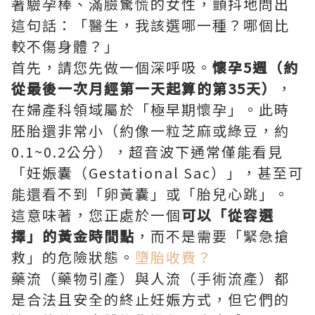
著驗孕棒、滿臉驚慌的女性，顫抖地問出
這句話：「醫生，我該選哪一種？哪個比
較不傷身體？」
首先，請您先做一個深呼吸。
懷孕5週（約
從最後一次月經第一天起算的第35天）
，
在婦產科領域屬於「極早期懷孕」。此時
胚胎還非常小（約像一粒芝麻或綠豆，約
0.1~0.2公分），超音波下通常僅能看見
「妊娠囊（Gestational Sac）」，甚至可
能還看不到「卵黃囊」或「胎兒心跳」。
這意味著，您正處於一個
可以「從容選
擇」的黃金時間點
，而不是需要「緊急搶
救」的危險狀態。
墮胎收費？
藥流（藥物引產）與人流（手術流產）都
是合法且安全的終止妊娠方式，但它們的