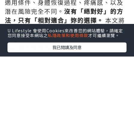
適用條件、身體恢復過程、疼痛感、以及
潛在風險完全不同。
沒有「絕對好」的方
法，只有「相對適合」妳的選擇。
本文將
以最客觀、最詳盡的醫學數據，為您拆解
U Lifestyle 會使用Cookies來改善您的網站體驗，請確定
您同意接受本網站之
私隱政策和使用條款
才可繼續瀏覽。
兩種方式的優劣，幫助您在充分知情下，
做出最不後悔的決定。
我已閱讀及同意
第一部分：藥物流產（藥流）
—— 用藥物喚醒子宮的自然收縮
藥流，正式名稱為「RU486 搭配前列腺素
藥物」的合併療法。它不是吃一顆藥就結
束，而是一套為期約1~2週的療程。
1. 藥流的標準流程（門診進行）
第一劑（在醫院服用）
：醫師讓您口服
美
服錠（RU486，即米非司酮）
。它的作用
是阻斷黃體素（懷孕的維持荷爾蒙），使