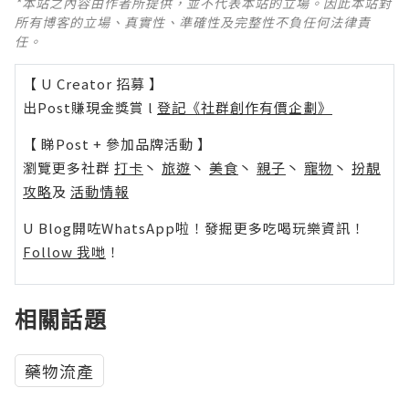
*本站之內容由作者所提供，並不代表本站的立場。因此本站對
所有博客的立場、真實性、準確性及完整性不負任何法律責
任。
【 U Creator 招募 】
出Post賺現金獎賞 l
登記《社群創作有價企劃》
【 睇Post + 參加品牌活動 】
瀏覽更多社群
打卡
丶
旅遊
丶
美食
丶
親子
丶
寵物
丶
扮靚
攻略
及
活動情報
U Blog開咗WhatsApp啦！發掘更多吃喝玩樂資訊！
Follow 我哋
！
相關話題
藥物流產