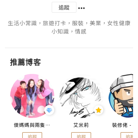
追蹤
生活小常識，旅遊打卡，服裝，美業，女性健康
小知識，情感
推薦博客
點滴
儍媽媽與兩隻小魔怪之家
艾米莉
追蹤
追蹤
追蹤