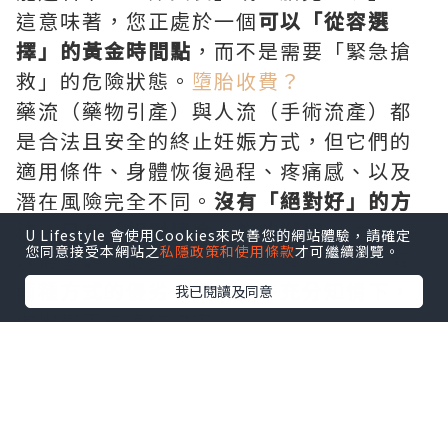
這意味著，您正處於一個
可以「從容選
擇」的黃金時間點
，而不是需要「緊急搶
救」的危險狀態。
墮胎收費？
藥流（藥物引產）與人流（手術流產）都
是合法且安全的終止妊娠方式，但它們的
適用條件、身體恢復過程、疼痛感、以及
潛在風險完全不同。
沒有「絕對好」的方
法，只有「相對適合」妳的選擇。
本文將
U Lifestyle 會使用Cookies來改善您的網站體驗，請確定
您同意接受本網站之
私隱政策和使用條款
才可繼續瀏覽。
以最客觀、最詳盡的醫學數據，為您拆解
兩種方式的優劣，幫助您在充分知情下，
我已閱讀及同意
做出最不後悔的決定。
第一部分：藥物流產（藥流）
—— 用藥物喚醒子宮的自然收縮
藥流，正式名稱為「RU486 搭配前列腺素