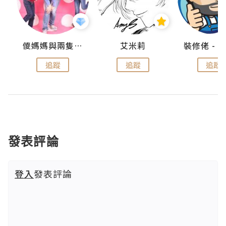
點滴
儍媽媽與兩隻小魔怪之家
艾米莉
追蹤
追蹤
追蹤
發表評論
登入
發表評論