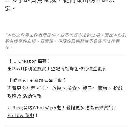
定。
*本站之內容由作者所提供，並不代表本站的立場。因此本站對
所有博客的立場、真實性、準確性及完整性不負任何法律責
任。
【 U Creator 招募 】
出Post賺現金獎賞 l
登記《社群創作有價企劃》
【 睇Post + 參加品牌活動 】
瀏覽更多社群
打卡
丶
旅遊
丶
美食
丶
親子
丶
寵物
丶
扮靚
攻略
及
活動情報
U Blog開咗WhatsApp啦！發掘更多吃喝玩樂資訊！
Follow 我哋
！