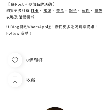
【 睇Post + 參加品牌活動 】
瀏覽更多社群
打卡
丶
旅遊
丶
美食
丶
親子
丶
寵物
丶
扮靚
攻略
及
活動情報
U Blog開咗WhatsApp啦！發掘更多吃喝玩樂資訊！
Follow 我哋
！
0個讚好
收藏