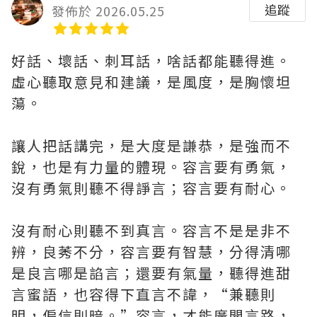
追蹤
發佈於 2026.05.25
好話、壞話、刺耳話，啥話都能聽得進。
虛心聽取意見和建議，是風度，是胸懷坦
蕩。
讓人把話講完，是大度是謙恭，是強而不
銳，也是有力量的體現。容言要有勇氣，
沒有勇氣則聽不得諍言；容言要有耐心。
沒有耐心則聽不到真言。容言不是是非不
辨，良莠不分，容言要有智慧，分得清哪
是良言哪是諂言；還要有氣量，聽得進甜
言蜜語，也容得下直言不諱，“兼聽則
明，偏信則暗。”容言，才能廣開言路，