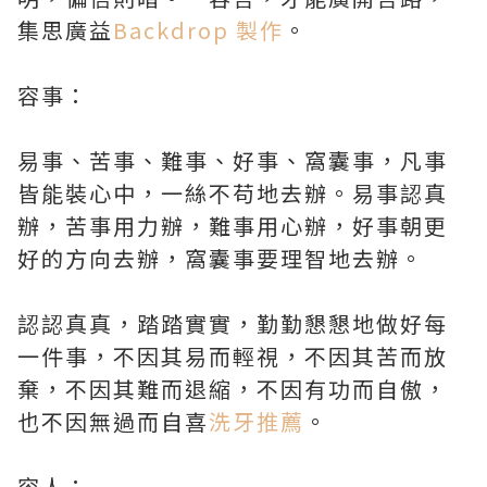
集思廣益
Backdrop 製作
。
容事：
易事、苦事、難事、好事、窩囊事，凡事
皆能裝心中，一絲不苟地去辦。易事認真
辦，苦事用力辦，難事用心辦，好事朝更
好的方向去辦，窩囊事要理智地去辦。
認認真真，踏踏實實，勤勤懇懇地做好每
一件事，不因其易而輕視，不因其苦而放
棄，不因其難而退縮，不因有功而自傲，
也不因無過而自喜
洗牙推薦
。
容人：