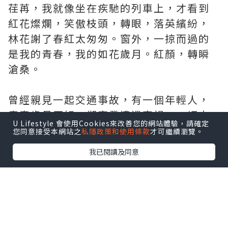
荏苒，我就像坐在疾馳的列車上，才看到
紅花燦爛，笑傲枝頭，轉眼，落英繽紛，
林花謝了春紅太匆匆。窗外，一掠而過的
是我的青春，我的如花歲月。紅顏，轉瞬
滄桑。
曾經親見一起交通事故，有一個年輕人，
青春歲月正好，卻突發遭遇車禍，一切未
U Lifestyle 會使用Cookies來改善您的網站體驗，請確定
了的願望未及實現，一切想說的話語也都
您同意接受本網站之
私隱政策和使用條款
才可繼續瀏覽。
未及交代，一切的一切在刹那之後成為永
我已閱讀及同意
恆。命運之神就這樣，不聲不響、冷酷無
情地帶走了一切。幼時的玩伴遊泳時溺水
而逝，少年時的好友學業受挫臥軌身亡，
最敬愛的親人病魔纏身離我遠去，鮮活的
生命從此沉入黑暗虛無，沉入漫漫長夜，