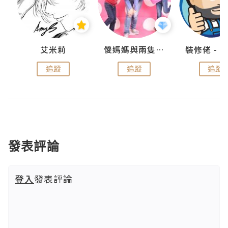
點滴
艾米莉
儍媽媽與兩隻小魔怪之家
追蹤
追蹤
追蹤
發表評論
登入
發表評論