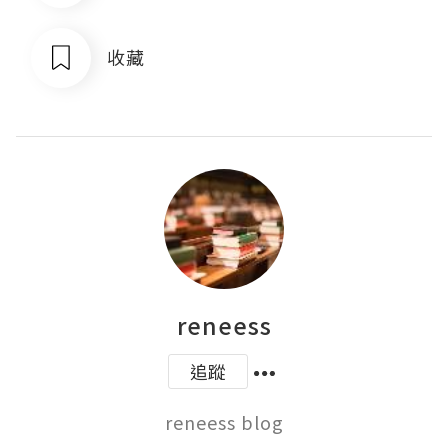
收藏
reneess
追蹤
reneess blog