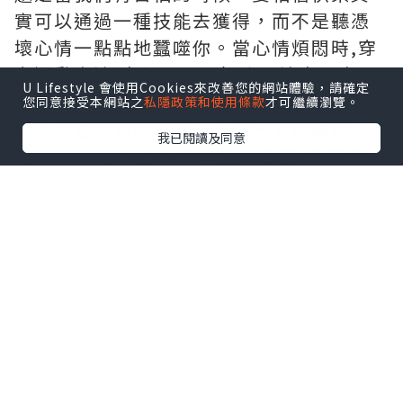
實可以通過一種技能去獲得，而不是聽憑
壞心情一點點地蠶噬你。當心情煩悶時,穿
上運動衣褲,來個兩公里慢跑，讓自己出一
U Lifestyle 會使用Cookies來改善您的網站體驗，請確定
身汗，再沖個熱水澡；當遭遇工作壓力時,
您同意接受本網站之
私隱政策和使用條款
才可繼續瀏覽。
也不必整日愁眉苦臉一支接一支地抽苦
我已閱讀及同意
煙，可以走到室外,對著藍天白雲,張開雙
臂,做幾次長長的深呼吸，大吼幾聲；你還
可以上上網、聊聊天、聽聽音樂，幻想自
己已經中了大獎……其實，快樂屬於我們每
一個人，它也是可以練習的。快樂就在那
一次慢跑中，就在那一次深呼吸中，就在
那一段美妙的音樂中，快樂其實很簡單
場
地租用
。
快樂是可以選擇的。聽過這樣一則故事：