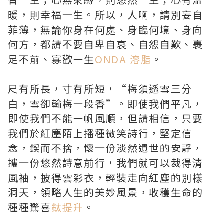
暖，則幸福一生。所以，人啊，請別妄自
菲薄，無論你身在何處、身臨何境、身向
何方，都請不要自卑自哀、自怨自歎、裹
足不前、寡歡一生
ONDA 溶脂
。
尺有所長，寸有所短，“梅須遜雪三分
白，雪卻輸梅一段香”。即使我們平凡，
即使我們不能一帆風順，但請相信，只要
我們於紅塵陌上播種微笑詩行，堅定信
念，鍥而不捨，懷一份淡然遺世的安靜，
攜一份悠然詩意前行，我們就可以裁得清
風袖，披得雲彩衣，輕裝走向紅塵的別樣
洞天，領略人生的美妙風景，收穫生命的
種種驚喜
鈦提升
。