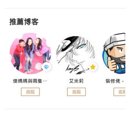
推薦博客
點滴
儍媽媽與兩隻小魔怪之家
艾米莉
追蹤
追蹤
追蹤