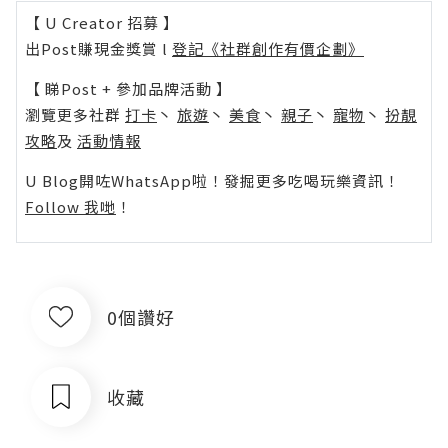
【 U Creator 招募 】
出Post賺現金獎賞 l
登記《社群創作有價企劃》
【 睇Post + 參加品牌活動 】
瀏覽更多社群
打卡
丶
旅遊
丶
美食
丶
親子
丶
寵物
丶
扮靚
攻略
及
活動情報
U Blog開咗WhatsApp啦！發掘更多吃喝玩樂資訊！
Follow 我哋
！
0個讚好
收藏