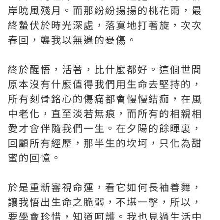
岸曉風殘月。而那紛紛揚揚的桃花雨，最
終蟄伏於時光深處，落寞地打著旋，次次
春回，襲我以無邊的憂傷。
終於醒悟，活著，比什麼都好。這個世間
原本沒有什麼值得我們用生命去堅持的，
所有刻骨銘心的傷痛都會慢慢結痂，在風
中老化，直至淡若無痕，而所有的相親相
愛才會伴隨我們一生。在夕陽的餘暉裏，
回顧所有經歷，那半生的坎坷，只化為甜
蜜的回憶。
於是重新審視命運，看它如何長袖善舞，
讓我悟出生命之脆弱，不堪一擊，所以，
要學會珍惜，知道呵護。我也見過生活中