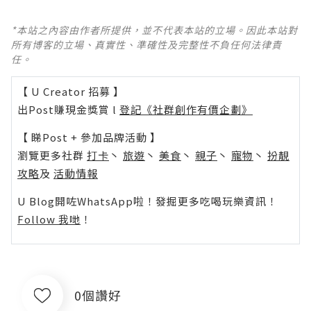
*本站之內容由作者所提供，並不代表本站的立場。因此本站對
所有博客的立場、真實性、準確性及完整性不負任何法律責
任。
【 U Creator 招募 】
出Post賺現金獎賞 l
登記《社群創作有價企劃》
【 睇Post + 參加品牌活動 】
瀏覽更多社群
打卡
丶
旅遊
丶
美食
丶
親子
丶
寵物
丶
扮靚
攻略
及
活動情報
U Blog開咗WhatsApp啦！發掘更多吃喝玩樂資訊！
Follow 我哋
！
0個讚好