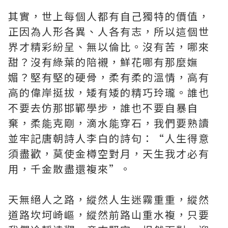
其實，世上每個人都有自己獨特的價值，
正因為人形各異、人各有志，所以這個世
界才精彩紛呈、無以倫比。沒有苦，哪來
甜？沒有綠葉的陪襯，鮮花哪有那麼嫵
媚？堅有堅的硬骨，柔有柔的溫情，高有
高的偉岸挺拔，矮有矮的精巧玲瓏。誰也
不要去仿那邯鄲學步，誰也不要自暴自
棄，柔能克剛，滴水能穿石，我們要熟讀
並牢記唐朝詩人李白的詩句：“人生得意
須盡歡，莫使金樽空對月，天生我才必有
用，千金散盡還複來”。
天無絕人之路，縱然人生迷霧重重，縱然
道路坎坷崎嶇，縱然前路山重水複，只要