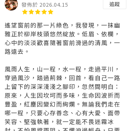
追蹤
發佈於 2026.04.15
遙望窗前的那一片綠色，我發現，一抹幽
雅正於柳岸枝頭悠然綻放。低眉、依欄，
心中的淡淡歡喜隨著窗前滑過的清風，一
路遠去。
風雨人生，山一程，水一程，走過平川，
穿過風沙，踏過荊棘，回首，看自己一路
上留下的深深淺淺之腳印，忽然間明白：
原來，人生因坎坷而多味，生命因波折而
豐盈，紅塵因變幻而絢爛。無論我們走在
哪一程，只要心存善念、心有大愛、面帶
笑容、堅強執著，就一定能不畏迷霧冰
封，不怕風擋雨阻、不懼浪遏輕舟，只要