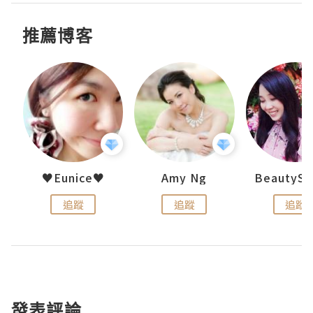
推薦博客
h 夏沫
♥Eunice♥
Amy Ng
追蹤
追蹤
追蹤
發表評論