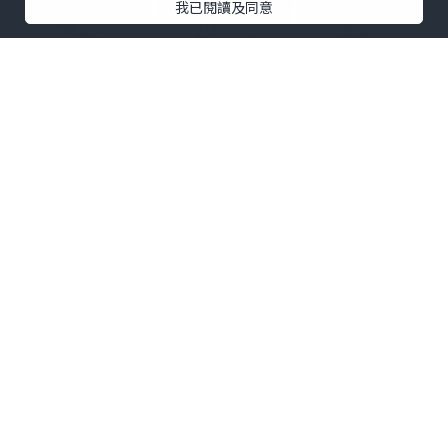
我已閱讀及同意
我都有同Sesame囡囡修甲及剃腳仔毛嫁!