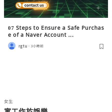
07 Steps to Ensure a Safe Purchas
e of a Naver Account ...
rgtu
3小時前
女生
寓工作於娛樂