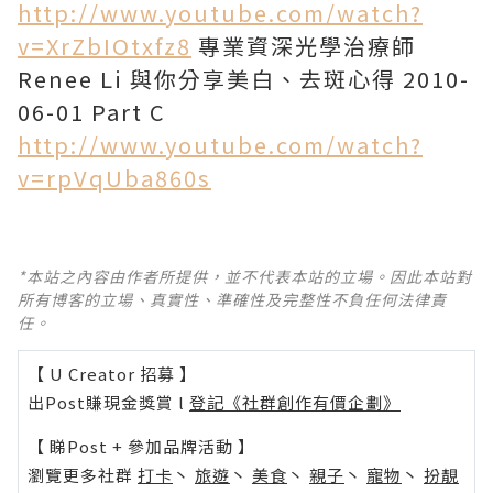
http://www.youtube.com/watch?
v=XrZbIOtxfz8
專業資深光學治療師
Renee Li 與你分享美白、去斑心得 2010-
06-01 Part C
http://www.youtube.com/watch?
v=rpVqUba860s
*本站之內容由作者所提供，並不代表本站的立場。因此本站對
所有博客的立場、真實性、準確性及完整性不負任何法律責
任。
【 U Creator 招募 】
出Post賺現金獎賞 l
登記《社群創作有價企劃》
【 睇Post + 參加品牌活動 】
瀏覽更多社群
打卡
丶
旅遊
丶
美食
丶
親子
丶
寵物
丶
扮靚