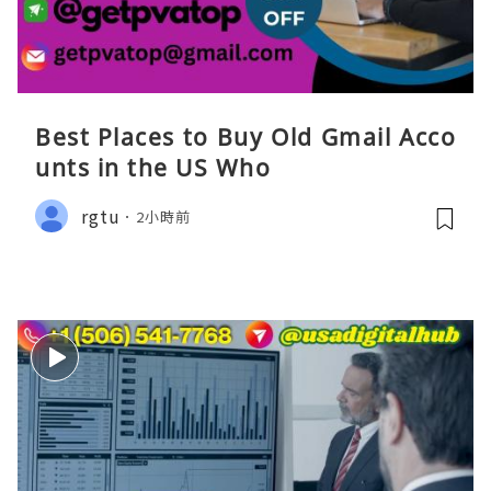
Best Places to Buy Old Gmail Acco
unts in the US Who
rgtu
2小時前