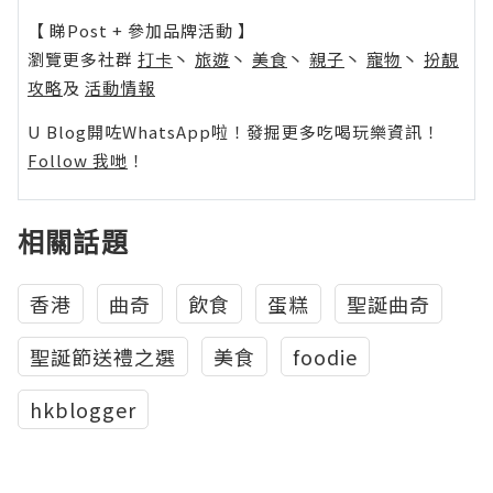
【 睇Post + 參加品牌活動 】
瀏覽更多社群
打卡
丶
旅遊
丶
美食
丶
親子
丶
寵物
丶
扮靚
攻略
及
活動情報
U Blog開咗WhatsApp啦！發掘更多吃喝玩樂資訊！
Follow 我哋
！
相關話題
香港
曲奇
飲食
蛋糕
聖誕曲奇
聖誕節送禮之選
美食
foodie
hkblogger