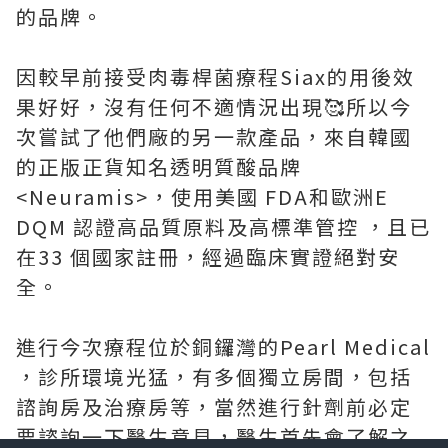
的品牌。
因較早前接受肉毒桿菌療程Siax的用後效
果好好，沒有任何不適情況出現🥰所以今
次嘗試了他們廠的另一款產品，來自韓國
的正版正貨知名透明質酸品牌
<Neuramis>，使用美國 FDA和歐洲E
DQM 認證高品質原料及高標準管控 ，且已
在33 個國家註冊，經過臨床實證絕對安
全。
進行今次療程位於銅鑼灣的Pearl Medical
，診所環境光猛，有多個獨立房間，包括
諮詢房及治療房等，當然進行針劑前必定
要諮詢一下醫生意見，醫生首先會了解之