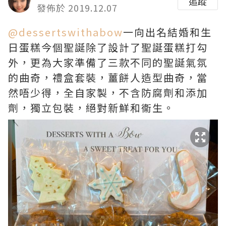
追蹤
發佈於 2019.12.07
@dessertswithabow
一向出名結婚和
生
日蛋糕
今個聖誕
除了設計了聖誕蛋糕打勾
外
，更為大家準備了三款不同的聖誕氣氛
的曲奇，
禮盒套裝，薑餅人造型曲奇，
當
然唔少得，
全自家製，
不含防腐劑和添加
劑，獨立包裝，
絕對新鮮和衞生。