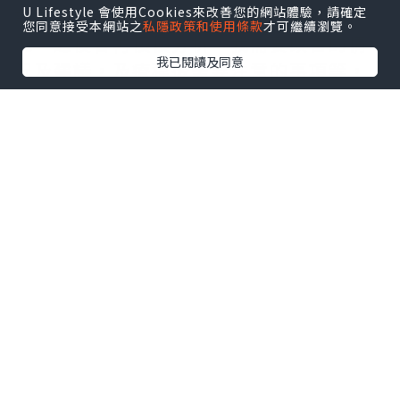
U Lifestyle 會使用Cookies來改善您的網站體驗，請確定
前是否試過其他針劑療程及想改善的情
您同意接受本網站之
私隱政策和使用條款
才可繼續瀏覽。
況，之後會再慢慢分析，我需要改善的情
我已閱讀及同意
況及建議，及療程後需要注意的事項等，
如果有不明白的地方，亦都可以隨時發
問，醫生亦都有耐性回覆。
今次使用了Neuramis Deep Lidocaine:
適用比較深的皺紋和面部輪廓(透明質酸是
一種天然存在於皮膚，肌肉及軟骨中的固
有物質可用於消除皺紋和褶皺，及用作面
部增容劑用於軟組織填充)，我分別於虎紋
位用了1ml份量，及於太陽穴分別用了1ml
份量，注射後，即時見到效果，虎紋減淡
了，太陽穴位置飽滿了，頓時覺得自己年
輕了🤭肌膚飽滿了🥰
醫生提醒注射後，可能會出現短暫的副作