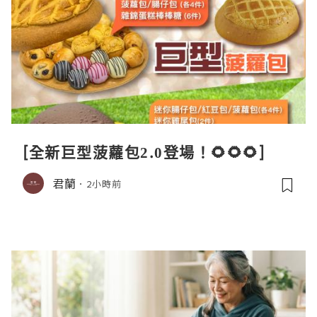
[全新巨型菠蘿包2.0登場！🌻🌻🌻]
君蘭
2小時前