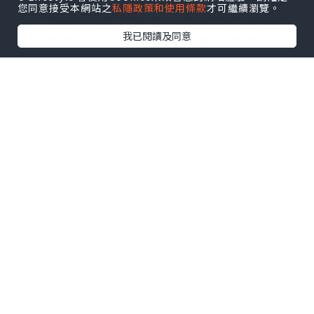
前是否試過其他針劑療程及想改善的情
您同意接受本網站之
私隱政策和使用條款
才可繼續瀏覽。
況，之後會再慢慢分析，我需要改善的情
我已閱讀及同意
況及建議，及療程後需要注意的事項等，
如果有不明白的地方，亦都可以隨時發
問，醫生亦都有耐性回覆。
今次使用了Neuramis Deep Lidocaine:
適用比較深的皺紋和面部輪廓(透明質酸是
一種天然存在於皮膚，肌肉及軟骨中的固
有物質可用於消除皺紋和褶皺，及用作面
部增容劑用於軟組織填充)，我分別於虎紋
位用了1ml份量，及於太陽穴分別用了1ml
份量，注射後，即時見到效果，虎紋減淡
了，太陽穴位置飽滿了，頓時覺得自己年
輕了🤭肌膚飽滿了🥰
醫生提醒注射後，可能會出現短暫的副作