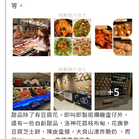
等。
點擊圖片放大
點擊圖片放大
+5
甜品除了有豆腐花，即叫即製斑斕雞蛋仔外
，
還有一些自創甜品，洛神花荔枝布甸，花旗參
豆腐芝士餅，陳皮蛋撻，大良山渣炸脆奶
，而