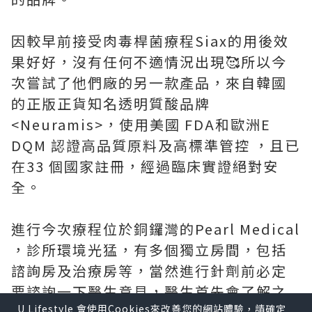
因較早前接受肉毒桿菌療程Siax的用後效
果好好，沒有任何不適情況出現🥰所以今
次嘗試了他們廠的另一款產品，來自韓國
的正版正貨知名透明質酸品牌
<Neuramis>，使用美國 FDA和歐洲E
DQM 認證高品質原料及高標準管控 ，且已
在33 個國家註冊，經過臨床實證絕對安
全。
進行今次療程位於銅鑼灣的Pearl Medical
，診所環境光猛，有多個獨立房間，包括
諮詢房及治療房等，當然進行針劑前必定
要諮詢一下醫生意見，醫生首先會了解之
U Lifestyle 會使用Cookies來改善您的網站體驗，請確定