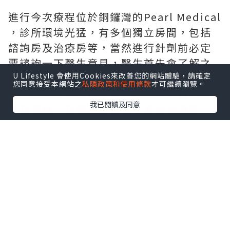
進行今次療程位於銅鑼灣的Pearl Medical
，診所環境光猛，有多個獨立房間，包括
諮詢房及治療房等，當然進行針劑前必定
要諮詢一下醫生意見，醫生首先會了解之
U Lifestyle 會使用Cookies來改善您的網站體驗，請確定
前是否試過其他針劑療程及想改善的情
您同意接受本網站之
私隱政策和使用條款
才可繼續瀏覽。
況，之後會再慢慢分析，我需要改善的情
我已閱讀及同意
況及建議，及療程後需要注意的事項等，
如果有不明白的地方，亦都可以隨時發
問，醫生亦都有耐性回覆。
今次使用了Neuramis Deep Lidocaine:
適用比較深的皺紋和面部輪廓(透明質酸是
一種天然存在於皮膚，肌肉及軟骨中的固
有物質可用於消除皺紋和褶皺，及用作面
部增容劑用於軟組織填充)，我分別於虎紋