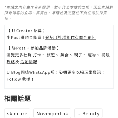
*本站之內容由作者所提供，並不代表本站的立場。因此本站對
所有博客的立場、真實性、準確性及完整性不負任何法律責
任。
【 U Creator 招募 】
出Post賺現金獎賞 l
登記《社群創作有價企劃》
【 睇Post + 參加品牌活動 】
瀏覽更多社群
打卡
丶
旅遊
丶
美食
丶
親子
丶
寵物
丶
扮靚
攻略
及
活動情報
U Blog開咗WhatsApp啦！發掘更多吃喝玩樂資訊！
Follow 我哋
！
相關話題
skincare
Novexperthk
U Beauty