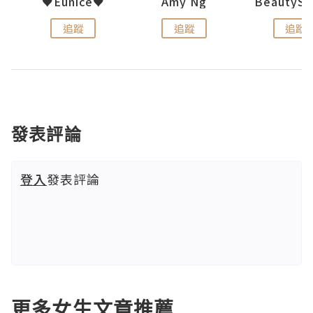
h 夏沫
♥Eunice♥
Amy Ng
追蹤
追蹤
追蹤
發表評論
登入
發表評論
更多女生文章推薦