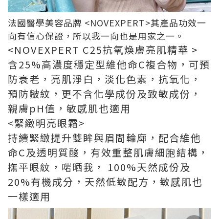
法國醫學美容品牌
<NOVEXPERT>
其產品功效一
向有信心保證
，所以我一向也是用家之一
。
<NOVEXPERT C25
抗氧煥膚亮肌精華
>
含
25%
高濃度穩定型維他命
C
複合物，可預
防衰老，亮肌淨白，淡化色素，抗氧化，
預防皺紋，更不含化學成份及致敏成份，
親膚
pH
值，敏感肌也適用
<
緊緻明亮眼霜
>
持續緊緻提升雙眸與眉間輪廓，配合維他
命
C
及透明質酸，有效重整肌膚細胞結構，
撫平眼紋，啱晒我，
100%
天然成份及
20%
有機成分，天然低敏配方，敏感肌也
一樣適用