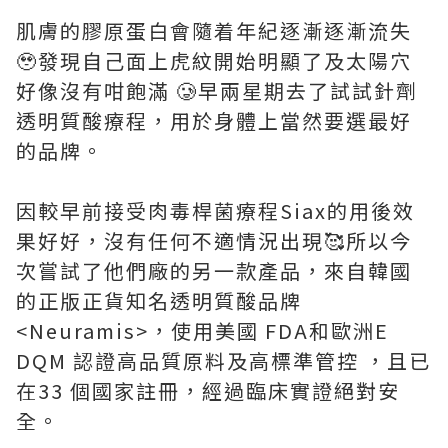
肌膚的膠原蛋白會隨着年紀逐漸逐漸流失
🥹發現自己面上虎紋開始明顯了及太陽穴
好像沒有咁飽滿 🥲早兩星期去了試試針劑
透明質酸療程，用於身體上當然要選最好
的品牌。
因較早前接受肉毒桿菌療程Siax的用後效
果好好，沒有任何不適情況出現🥰所以今
次嘗試了他們廠的另一款產品，來自韓國
的正版正貨知名透明質酸品牌
<Neuramis>，使用美國 FDA和歐洲E
DQM 認證高品質原料及高標準管控 ，且已
在33 個國家註冊，經過臨床實證絕對安
全。