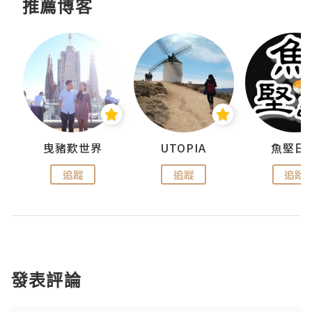
推薦博客
urnal
曳豬歎世界
UTOPIA
魚堅日
追蹤
追蹤
追蹤
發表評論