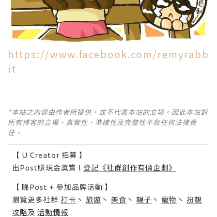
https://www.facebook.com/remyrabb
it
*本站之內容由作者所提供，並不代表本站的立場。因此本站對
所有博客的立場、真實性、準確性及完整性不負任何法律責
任。
【 U Creator 招募 】
出Post賺現金獎賞 l
登記《社群創作有價企劃》
【 睇Post + 參加品牌活動 】
瀏覽更多社群
打卡
丶
旅遊
丶
美食
丶
親子
丶
寵物
丶
扮靚
攻略
及
活動情報