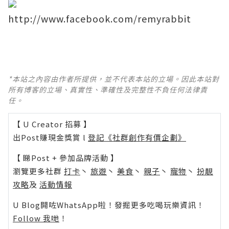
http://www.facebook.com/remyrabbit
*本站之內容由作者所提供，並不代表本站的立場。因此本站對
所有博客的立場、真實性、準確性及完整性不負任何法律責
任。
【 U Creator 招募 】
出Post賺現金獎賞 l
登記《社群創作有價企劃》
【 睇Post + 參加品牌活動 】
瀏覽更多社群
打卡
丶
旅遊
丶
美食
丶
親子
丶
寵物
丶
扮靚
攻略
及
活動情報
U Blog開咗WhatsApp啦！發掘更多吃喝玩樂資訊！
Follow 我哋
！