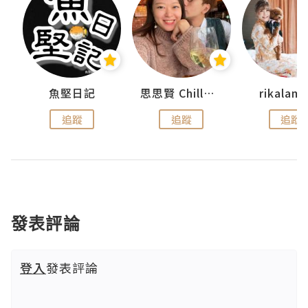
urnal
魚堅日記
思思賢 ChillMyBabe
rikala
追蹤
追蹤
追蹤
發表評論
登入
發表評論