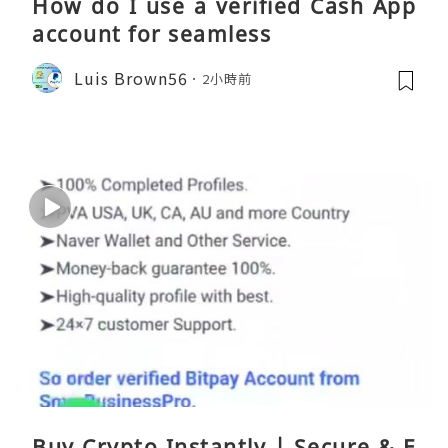
How do I use a verified Cash App
account for seamless
Luis Brown56
2小時前
Buy Crypto Instantly | Secure & E