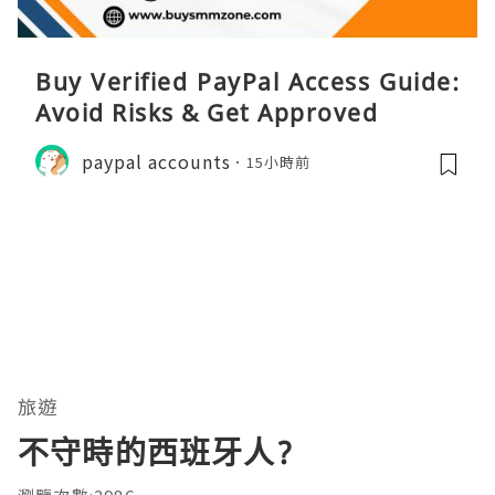
Buy Verified PayPal Access Guide:
Avoid Risks & Get Approved
paypal accounts
15小時前
旅遊
不守時的西班牙人?