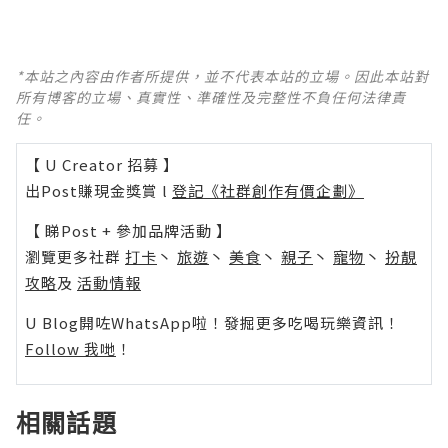
*本站之內容由作者所提供，並不代表本站的立場。因此本站對
所有博客的立場、真實性、準確性及完整性不負任何法律責
任。
【 U Creator 招募 】
出Post賺現金獎賞 l
登記《社群創作有價企劃》
【 睇Post + 參加品牌活動 】
瀏覽更多社群
打卡
丶
旅遊
丶
美食
丶
親子
丶
寵物
丶
扮靚
攻略
及
活動情報
U Blog開咗WhatsApp啦！發掘更多吃喝玩樂資訊！
Follow 我哋
！
相關話題