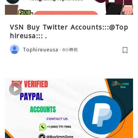
VSN Buy Twitter Accounts:::@Top
hireusa::: .
Tophireueusa
8小時前