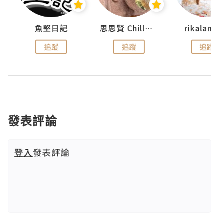
urnal
魚堅日記
思思賢 ChillMyBabe
rikala
追蹤
追蹤
追蹤
發表評論
登入
發表評論