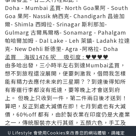
Doha - Mumbai
孟買
- North Goa果阿 - South
Goa
果阿
- Nassik 納西克- Chandigarh 昌迪加
爾- Shimla 西姆拉- Srinagar 斯利那加-
Gulmarg 古爾馬爾格- Sonamarg - Pahalgam
帕哈爾加姆 - Dal Lake - Leh 萊鎮- Ladahk 拉達
克- New Dehli 新德里- Agra -阿格拉- Doha
孟買 海拔1476 呎 吸引度 : ♥♥♥♥
由多哈出發，三小時半左右到達Mumbai孟買，
想不到旅程還沒展開，便要刺激我，借問我怎樣
能有精力去應付未來的三星期？？到達後得知所
有寄運行李都沒有抵達，要等晚上才會送到府
上。 但晚上只收到一件，第二件兩日後才送到！
算吧，反正到處大減價在即！七月到處也有大減
價，60%off 都有，由於製衣業在印度仍是大產業
之一，傳統服裝亦大行其道，五顏六色，手工及
設計精美時尚，我也為朋友婚禮準備了兩套傳統
U Lifestyle 會使用Cookies來改善您的網站體驗，請確定