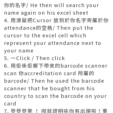
你的名字/ He then will search your
name again on his excel sheet
4. 用滑鼠把Cursor 放到於你名字旁屬於你
attendance的空格/ Then put the
cursor to the excel cell which
represent your attendance next to
your name
5. 一Click / Then click
6. 用佢係佢鄉下帶來的barcode scanner
scan 你accreditation card 所屬的
barcode/ Then he used the barcode
scanner that he bought from his
country to scan the barcode on your
card
7. 登登登凳 ！ 咁就證明咗你有出現啦！重