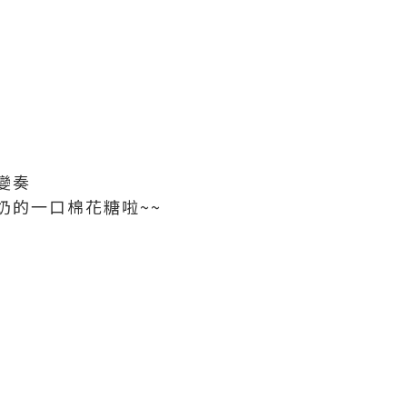
變奏
奶的一口棉花糖啦~~