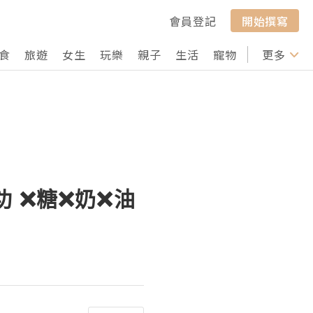
會員登記
開始撰寫
食
旅遊
女生
玩樂
親子
生活
寵物
行山
更多
打卡
 ❌糖❌奶❌油