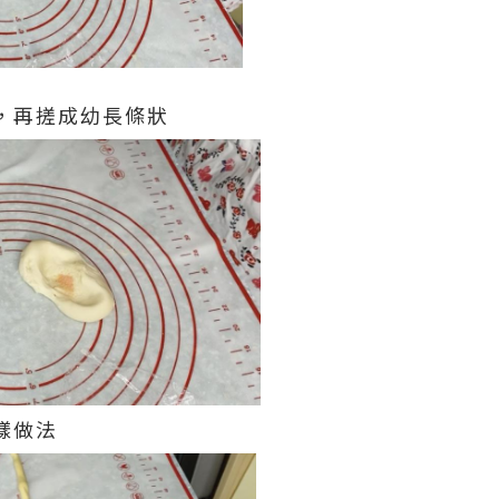
團，再搓成幼長條狀
樣做法