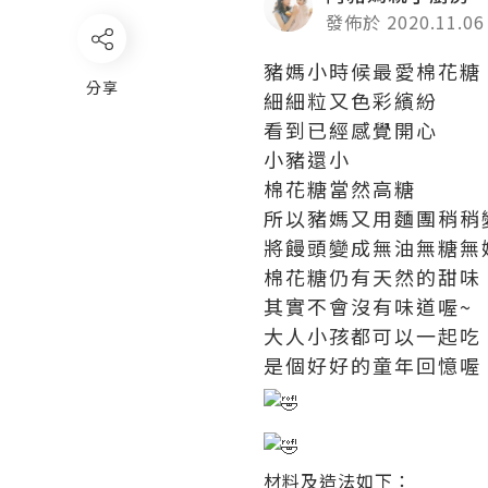
發佈於 2020.11.06
豬媽小時候最愛棉花糖
分享
細細粒又色彩繽紛
看到已經感覺開心
小豬還小
棉花糖當然高糖
所以豬媽又用麵團稍稍
將饅頭變成無油無糖無
棉花糖仍有天然的甜味
其實不會沒有味道喔~
大人小孩都可以一起吃
是個好好的童年回憶喔
材料及造法如下：