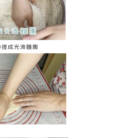
力搓成光滑麵團