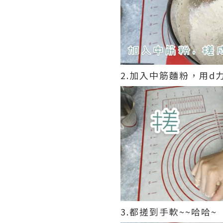
2.加入中筋麵粉，用d
3.都搓到手軟~~哈哈~