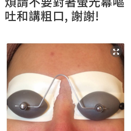
煩請不要對著螢光幕嘔
吐和講粗口, 謝謝!