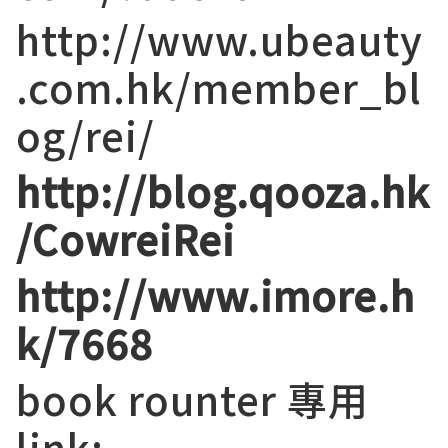
http://www.ubeauty
.com.hk/member_bl
og/rei/
http://blog.qooza.hk
/CowreiRei
http://www.imore.h
k/7668
book rounter 專用
link: