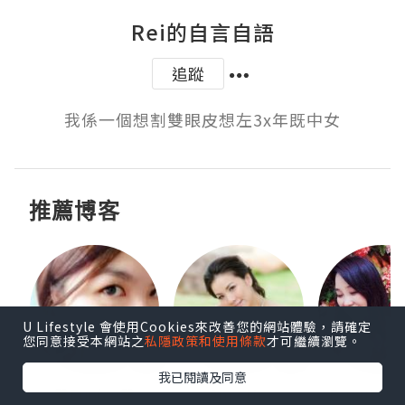
Rei的自言自語
追蹤
我係一個想割雙眼皮想左3x年既中女
推薦博客
U Lifestyle 會使用Cookies來改善您的網站體驗，請確定
您同意接受本網站之
私隱政策和使用條款
才可繼續瀏覽。
我已閱讀及同意
h 夏沫
♥Eunice♥
Amy Ng