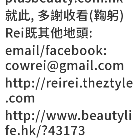
就此, 多謝收看(鞠躬)
Rei既其他地頭:
email/facebook:
cowrei@gmail.com
http://reirei.theztyle
.com
http://www.beautyli
fe.hk/?43173