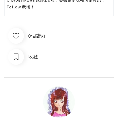
Follow 我哋
！
0個讚好
收藏