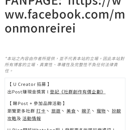
ww.facebook.com/m
onmonreirei
*本站之內容由作者所提供，並不代表本站的立場。因此本站對
所有博客的立場、真實性、準確性及完整性不負任何法律責
任。
【 U Creator 招募 】
出Post賺現金獎賞 l
登記《社群創作有價企劃》
【 睇Post + 參加品牌活動 】
瀏覽更多社群
打卡
丶
旅遊
丶
美食
丶
親子
丶
寵物
丶
扮靚
攻略
及
活動情報
U Blog開咗WhatsApp啦！發掘更多吃喝玩樂資訊！