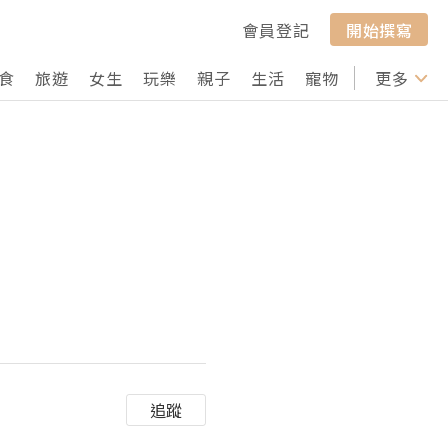
會員登記
開始撰寫
食
旅遊
女生
玩樂
親子
生活
寵物
行山
更多
打卡
追蹤