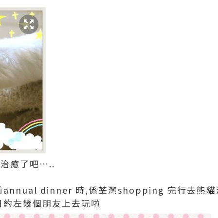
治癒了吧…..
nnual dinner 時,係荃灣shopping 完行去
有日約左幾個朋友上去玩啦