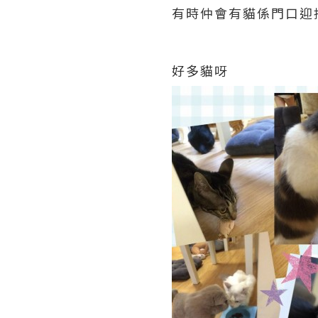
有時仲會有貓係門口迎接
好多貓呀