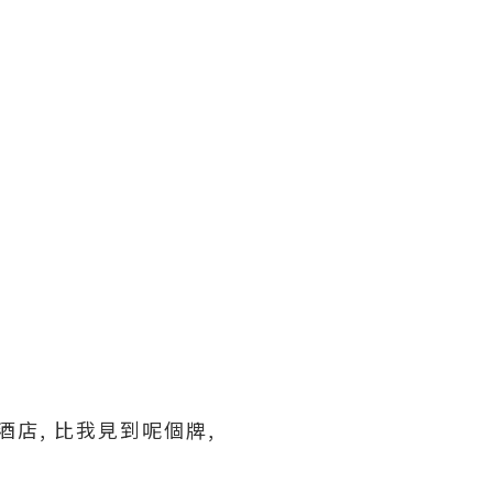
熊貓酒店, 比我見到呢個牌,