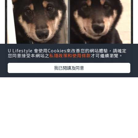
U Lifestyle 會使用Cookies來改善您的網站體驗，請確定
您同意接受本網站之
私隱政策和使用條款
才可繼續瀏覽。
我已閱讀及同意
眼神不同了, 面飽滿了, 而且表情古惑了!
因為這張相, 我決定開一個fan page 記下
我們的種種---當然也會有我家n位住人(娃
娃) 的大力參與~~~