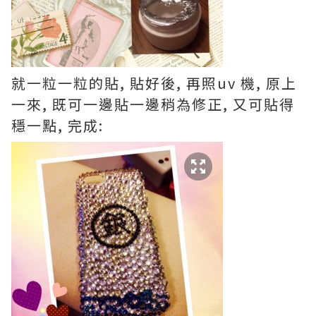
就一粒一粒的貼
,
貼好後
,
再照
uv
機
,
原上
一來
,
既可一邊貼一邊稍為修正
,
又可貼得
穩一點
,
完成
: