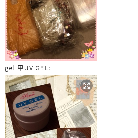
gel
甲
UV GEL: