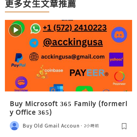
更多女生文章推薦
Buy Microsoft 365 Family (formerl
y Office 365)
Buy Old Gmail Accoun
2小時前