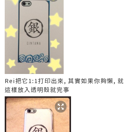
Rei
把它
1:1
打印出來
,
其實如果你夠懶
,
就
這樣放入透明殼就完事