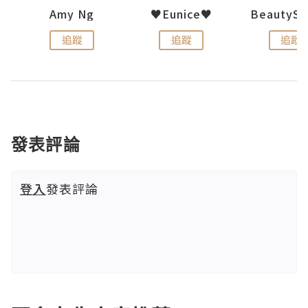
h 夏沫
Amy Ng
♥Eunice♥
追蹤
追蹤
追蹤
發表評論
登入
發表評論