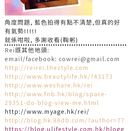
角度問題
,
藍色拍得有點不清楚
,
但真的好
有氣勢
!!!!!
就係咁啦
,
多謝收看
(
鞠躬
)
Rei
既其他地頭
:
email/facebook: cowrei@gmail.com
http://reirei.theztyle.com
http://www.beautylife.hk/?43173
http://www.weshare.hk/rei
http://www.fnb.hk/blog/space-
29351-do-blog-view-me.html
http://www.myage.hk/rei/
http://blog.hk.88db.com/?author=77
https://blog.ulifestyle.com.hk/blogg