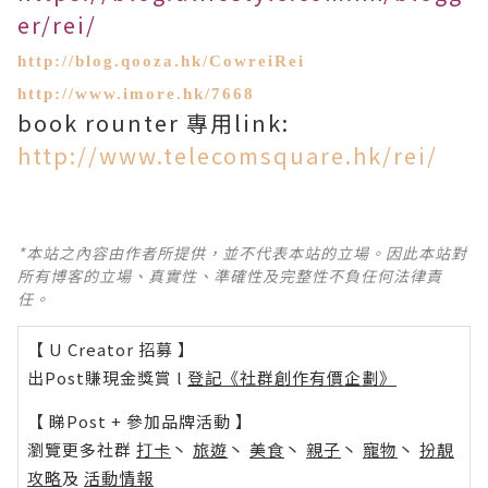
er/rei/
http://blog.qooza.hk/CowreiRei
http://www.imore.hk/7668
book rounter
專用
link:
http://www.telecomsquare.hk/rei/
*本站之內容由作者所提供，並不代表本站的立場。因此本站對
所有博客的立場、真實性、準確性及完整性不負任何法律責
任。
【 U Creator 招募 】
出Post賺現金獎賞 l
登記《社群創作有價企劃》
【 睇Post + 參加品牌活動 】
瀏覽更多社群
打卡
丶
旅遊
丶
美食
丶
親子
丶
寵物
丶
扮靚
攻略
及
活動情報