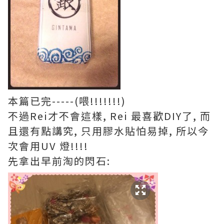
本篇已完
-----(
喂
!!!!!!!)
不過
Rei
才不會這樣
, Rei
最喜歡
DIY
了
,
而
且還有點講究
,
只用膠水貼怕易掉
,
所以今
次會用
UV
燈
!!!!
先拿出早前淘的閃石
: