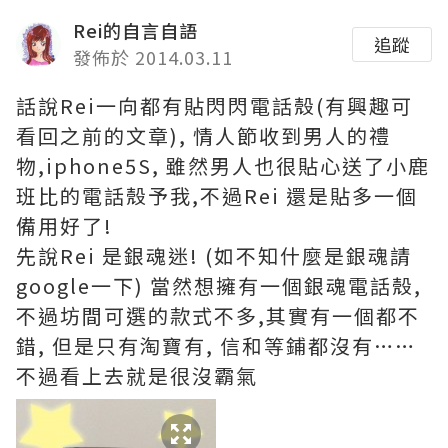
Rei的自言自語
追蹤
發佈於 2014.03.11
話說
Rei
一向都有貼閃閃電話殼
(
有興趣可
看回之前的文章
),
情人節收到男人的禮
物
,iphone5S,
雖然男人也很貼心送了小鹿
班比的電話殼予我
,
不過
Rei
還是貼多一個
備用好了
!
先說
Rei
是銀魂迷
! (
如不知什麼是銀魂請
google
一下
)
當然想擁有一個銀魂電話殼
,
不過坊間可選的款式不多
,
其實有一個都不
錯
,
但是只有淘寶有
,
信和等鋪都沒有
……
不過看上去就是很沒霸氣