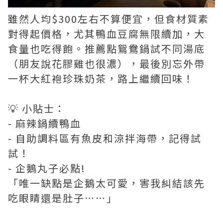
雖然人均$300左右不算便宜，但食材質素
對得起價格，尤其鴨血豆腐無限續加，大
食量也吃得飽。推薦點鴛鴦鍋試不同湯底
（朋友說花膠雞也很濃），最後別忘外帶
一杯大紅袍珍珠奶茶，路上繼續回味！
💡 小貼士：
- 麻辣鍋續鴨血
- 自助調料區有魚皮和涼拌海帶，記得試
試！
- 企鵝丸子必點!
「唯一缺點是企鵝太可愛，害我糾結該先
吃眼睛還是肚子⋯⋯」