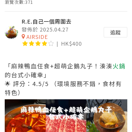
瀏覽次數:371
R.E.自己一個周圍去
發佈於 2025.04.27
追蹤
AIRSIDE
HK$400
「麻辣鴨血任食+超萌企鵝丸子！湊湊
火鍋
的台式小確幸」
🌟 評分：4.5/5 （環境服務不錯，食材有
特色）