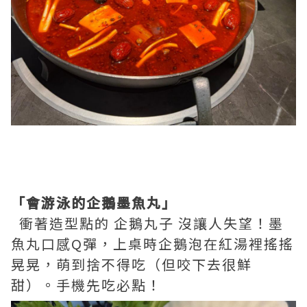
「會游泳的企鵝墨魚丸」
衝著造型點的 企鵝丸子 沒讓人失望！墨
魚丸口感Q彈，上桌時企鵝泡在紅湯裡搖搖
晃晃，萌到捨不得吃（但咬下去很鮮
甜）。手機先吃必點！