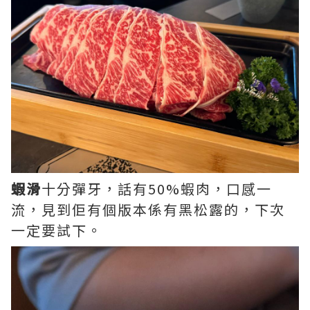
蝦滑
十分彈牙，話有50%蝦肉，口感一
流，見到佢有個版本係有黑松露的，下次
一定要試下。