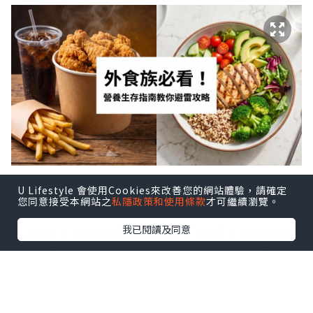
U Lifestyle 會使用Cookies來改善您的網站體驗，請確定
外食常見的營養陷阱
您同意接受本網站之
私隱政策和使用條款
才可繼續瀏覽。
我已閱讀及同意
1.高油：許多中式菜餚為了口感，常使用大
量烹調油，如炒飯、炒麵、炸物等。西式
快餐更是油炸食品的重災區。
2.高鹽：醬汁、湯底、醃製食品往往含有過