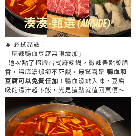
🔥 必試亮點：
「麻辣鴨血豆腐無限續加」
這次點了招牌台式麻辣鍋，微辣帶點藥膳
香，湯底濃郁卻不死鹹，最驚喜是
鴨血和
豆腐可以免費任加
！鴨血滑嫩入味，豆腐
吸飽湯汁超下飯，光是這點就值回票價～