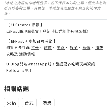
*本站之內容由作者所提供，並不代表本站的立場。因此本站對
所有博客的立場、真實性、準確性及完整性不負任何法律責
任。
【 U Creator 招募 】
出Post賺現金獎賞 l
登記《社群創作有價企劃》
【 睇Post + 參加品牌活動 】
瀏覽更多社群
打卡
丶
旅遊
丶
美食
丶
親子
丶
寵物
丶
扮靚
攻略
及
活動情報
U Blog開咗WhatsApp啦！發掘更多吃喝玩樂資訊！
Follow 我哋
！
相關話題
火鍋
台式
湊湊