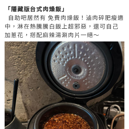
「隱藏版台式肉燥飯」
自助吧居然有 免費肉燥飯！滷肉碎肥瘦適
中，淋在熱騰騰白飯上超邪惡，還可自己
加蔥花，搭配麻辣湯涮肉片一絕～