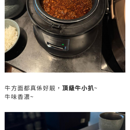
牛方面都真係好靚，
頂級牛小扒
~
牛味香濃~