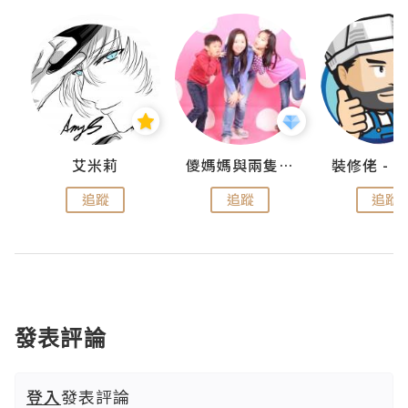
點滴
艾米莉
儍媽媽與兩隻小魔怪之家
追蹤
追蹤
追蹤
發表評論
登入
發表評論