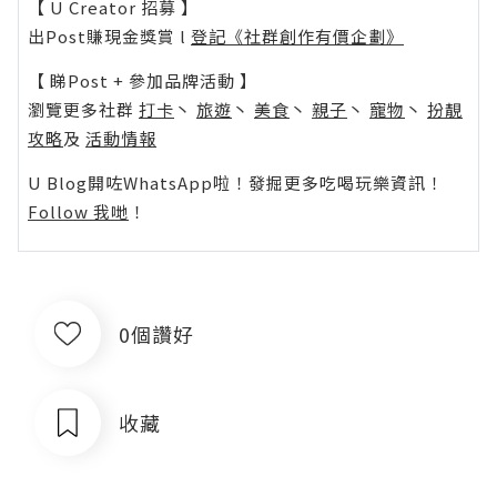
【 U Creator 招募 】
出Post賺現金獎賞 l
登記《社群創作有價企劃》
【 睇Post + 參加品牌活動 】
瀏覽更多社群
打卡
丶
旅遊
丶
美食
丶
親子
丶
寵物
丶
扮靚
攻略
及
活動情報
U Blog開咗WhatsApp啦！發掘更多吃喝玩樂資訊！
Follow 我哋
！
0個讚好
收藏