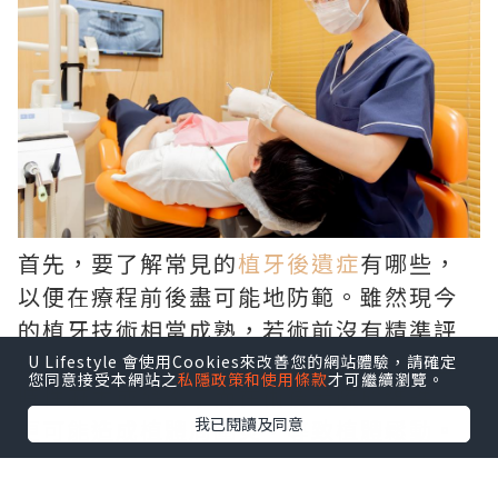
首先，要了解常見的
植牙後遺症
有哪些，
以便在療程前後盡可能地防範。雖然現今
的植牙技術相當成熟，若術前沒有精準評
估骨質條件與血管神經走向，可能引發暫
U Lifestyle 會使用Cookies來改善您的網站體驗，請確定
您同意接受本網站之
私隱政策和使用條款
才可繼續瀏覽。
時性麻木或發炎；而在術後若疏於維護，
我已閱讀及同意
更可能造成植體周圍炎，導致植體鬆動。
建立良好潔牙習慣並定期回診追蹤，就能
將這類風險降至最低。