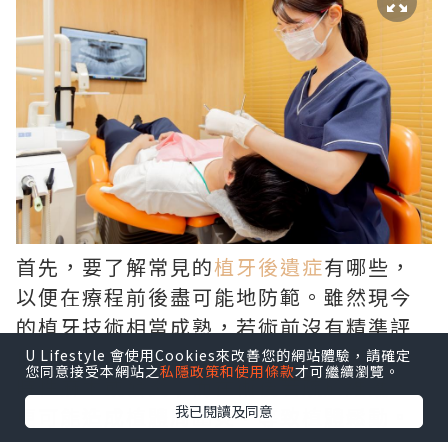
首先，要了解常見的
植牙後遺症
有哪些，
以便在療程前後盡可能地防範。雖然現今
的植牙技術相當成熟，若術前沒有精準評
估骨質條件與血管神經走向，可能引發暫
U Lifestyle 會使用Cookies來改善您的網站體驗，請確定
您同意接受本網站之
私隱政策和使用條款
才可繼續瀏覽。
時性麻木或發炎；而在術後若疏於維護，
我已閱讀及同意
更可能造成植體周圍炎，導致植體鬆動。
建立良好潔牙習慣並定期回診追蹤，就能