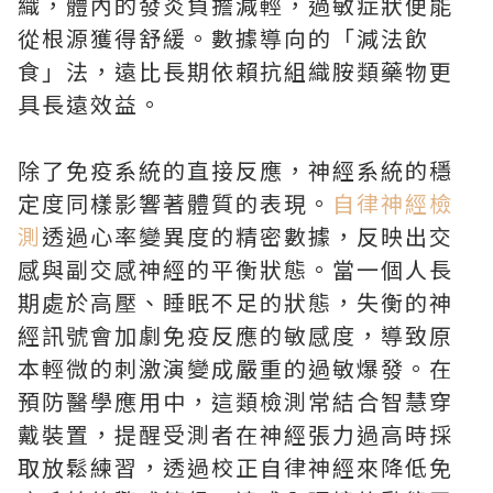
織，體內的發炎負擔減輕，過敏症狀便能
從根源獲得舒緩。數據導向的「減法飲
食」法，遠比長期依賴抗組織胺類藥物更
具長遠效益。
除了免疫系統的直接反應，神經系統的穩
定度同樣影響著體質的表現。
自律神經檢
測
透過心率變異度的精密數據，反映出交
感與副交感神經的平衡狀態。當一個人長
期處於高壓、睡眠不足的狀態，失衡的神
經訊號會加劇免疫反應的敏感度，導致原
本輕微的刺激演變成嚴重的過敏爆發。在
預防醫學應用中，這類檢測常結合智慧穿
戴裝置，提醒受測者在神經張力過高時採
取放鬆練習，透過校正自律神經來降低免