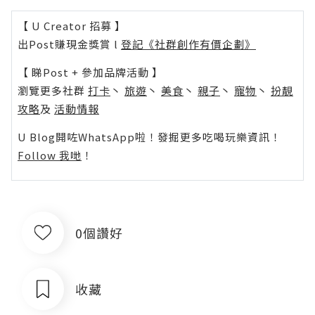
【 U Creator 招募 】
出Post賺現金獎賞 l
登記《社群創作有價企劃》
【 睇Post + 參加品牌活動 】
瀏覽更多社群
打卡
丶
旅遊
丶
美食
丶
親子
丶
寵物
丶
扮靚
攻略
及
活動情報
U Blog開咗WhatsApp啦！發掘更多吃喝玩樂資訊！
Follow 我哋
！
0個讚好
收藏