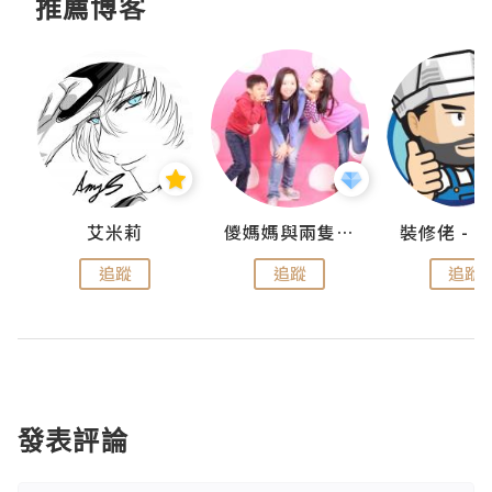
推薦博客
點滴
艾米莉
儍媽媽與兩隻小魔怪之家
追蹤
追蹤
追蹤
發表評論