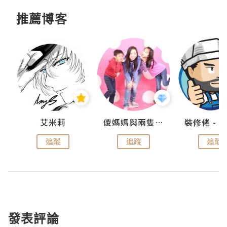
推薦博客
點滴
艾米莉
儍媽媽與兩隻小魔怪之家
追蹤
追蹤
追蹤
發表評論