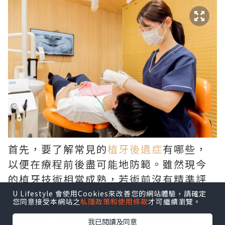
首先，要了解常見的
植牙後遺症
有哪些，
以便在療程前後盡可能地防範。雖然現今
的植牙技術相當成熟，若術前沒有精準評
估骨質條件與血管神經走向，可能引發暫
U Lifestyle 會使用Cookies來改善您的網站體驗，請確定
您同意接受本網站之
私隱政策和使用條款
才可繼續瀏覽。
時性麻木或發炎；而在術後若疏於維護，
我已閱讀及同意
更可能造成植體周圍炎，導致植體鬆動。