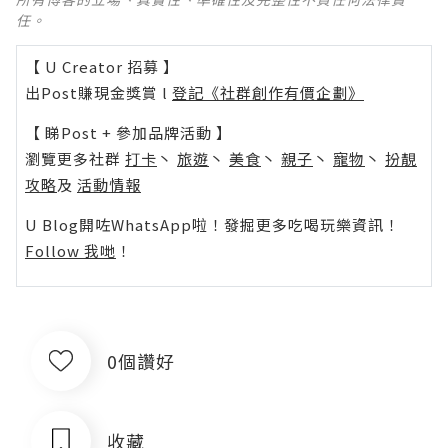
任。
【 U Creator 招募 】
出Post賺現金獎賞 l
登記《社群創作有價企劃》
【 睇Post + 參加品牌活動 】
瀏覽更多社群
打卡
丶
旅遊
丶
美食
丶
親子
丶
寵物
丶
扮靚
攻略
及
活動情報
U Blog開咗WhatsApp啦！發掘更多吃喝玩樂資訊！
Follow 我哋
！
0個讚好
收藏