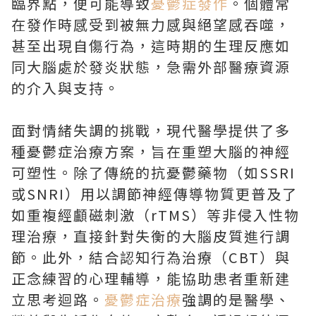
臨界點，便可能導致
憂鬱症發作
。個體常
在發作時感受到被無力感與絕望感吞噬，
甚至出現自傷行為，這時期的生理反應如
同大腦處於發炎狀態，急需外部醫療資源
的介入與支持。
面對情緒失調的挑戰，現代醫學提供了多
種憂鬱症治療方案，旨在重塑大腦的神經
可塑性。除了傳統的抗憂鬱藥物（如SSRI
或SNRI）用以調節神經傳導物質更普及了
如重複經顱磁刺激（rTMS）等非侵入性物
理治療，直接針對失衡的大腦皮質進行調
節。此外，結合認知行為治療（CBT）與
正念練習的心理輔導，能協助患者重新建
立思考迴路。
憂鬱症治療
強調的是醫學、