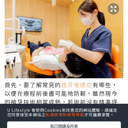
首先，要了解常見的
植牙後遺症
有哪些，
以便在療程前後盡可能地防範。雖然現今
的植牙技術相當成熟，若術前沒有精準評
估骨質條件與血管神經走向，可能引發暫
U Lifestyle 會使用Cookies來改善您的網站體驗，請確定
您同意接受本網站之
私隱政策和使用條款
才可繼續瀏覽。
時性麻木或發炎；而在術後若疏於維護，
我已閱讀及同意
更可能造成植體周圍炎，導致植體鬆動。