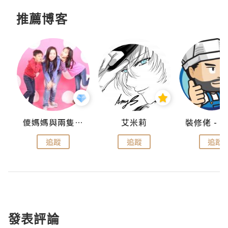
推薦博客
點滴
儍媽媽與兩隻小魔怪之家
艾米莉
追蹤
追蹤
追蹤
發表評論