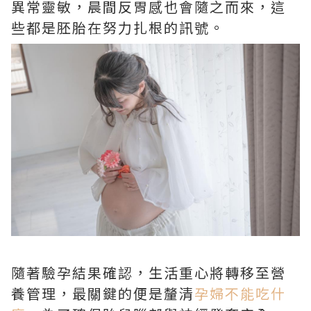
異常靈敏，晨間反胃感也會隨之而來，這
些都是胚胎在努力扎根的訊號。
隨著驗孕結果確認，生活重心將轉移至營
養管理，最關鍵的便是釐清
孕婦不能吃什