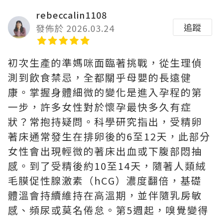
rebeccalin1108
追蹤
發佈於 2026.03.24
初次生產的準媽咪面臨著挑戰，從生理偵
測到飲食禁忌，全都關乎母嬰的長遠健
康。掌握身體細微的變化是進入孕程的第
一步，許多女性對於懷孕最快多久有症
狀？常抱持疑問。科學研究指出，受精卵
著床通常發生在排卵後的6至12天，此部分
女性會出現輕微的著床出血或下腹部悶抽
感。到了受精後約10至14天，隨著人類絨
毛膜促性腺激素（hCG）濃度翻倍，基礎
體溫會持續維持在高溫期，並伴隨乳房敏
感、頻尿或莫名倦怠。第5週起，嗅覺變得