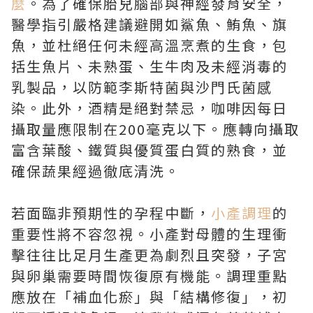
麼
。為了確保胎兒腦部與神經發育安全，
醫學指引嚴格建議避開如鯊魚、鮪魚、旗
魚，並杜絕任何未經高溫烹煮的生食，包
括生魚片、未熟蛋、生牛肉及未經消毒的
乳製品，以防範李斯特菌與沙門氏菌感
染。此外，酒精是絕對禁忌，咖啡因每日
攝取量應限制在200毫克以下。應轉向攝取
富含葉酸、鐵質與優質蛋白質的熟食，並
確保蔬果經過徹底清洗。
若面臨非預期性的孕程中斷，
小產調理
的
重要性將不容忽視。小產對母體的生理衝
擊往往比足月生產更為劇烈且突發，子宮
與卵巢需要時間恢復原有機能。調理重點
應放在「補血化瘀」與「結構修復」，初