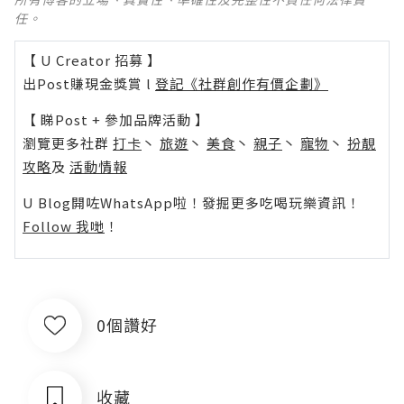
任。
【 U Creator 招募 】
出Post賺現金獎賞 l
登記《社群創作有價企劃》
【 睇Post + 參加品牌活動 】
瀏覽更多社群
打卡
丶
旅遊
丶
美食
丶
親子
丶
寵物
丶
扮靚
攻略
及
活動情報
U Blog開咗WhatsApp啦！發掘更多吃喝玩樂資訊！
Follow 我哋
！
0個讚好
收藏