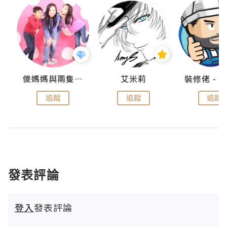
點滴
儍媽媽與兩隻小魔怪之家
艾米莉
追蹤
追蹤
追蹤
發表評論
登入
發表評論