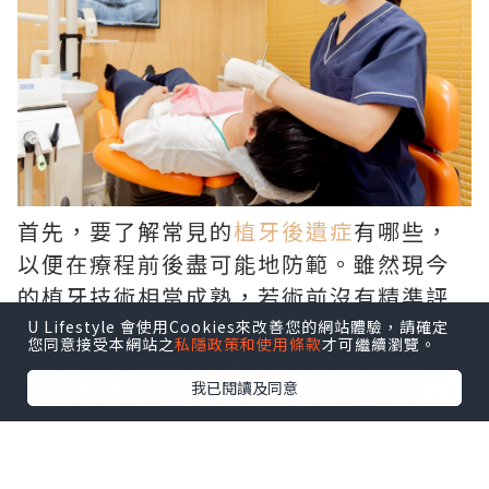
首先，要了解常見的
植牙後遺症
有哪些，
以便在療程前後盡可能地防範。雖然現今
的植牙技術相當成熟，若術前沒有精準評
估骨質條件與血管神經走向，可能引發暫
U Lifestyle 會使用Cookies來改善您的網站體驗，請確定
您同意接受本網站之
私隱政策和使用條款
才可繼續瀏覽。
時性麻木或發炎；而在術後若疏於維護，
我已閱讀及同意
更可能造成植體周圍炎，導致植體鬆動。
建立良好潔牙習慣並定期回診追蹤，就能
將這類風險降至最低。