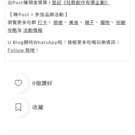
出Post賺現金獎賞 l
登記《社群創作有價企劃》
【 睇Post + 參加品牌活動 】
瀏覽更多社群
打卡
丶
旅遊
丶
美食
丶
親子
丶
寵物
丶
扮靚
攻略
及
活動情報
U Blog開咗WhatsApp啦！發掘更多吃喝玩樂資訊！
Follow 我哋
！
0個讚好
收藏