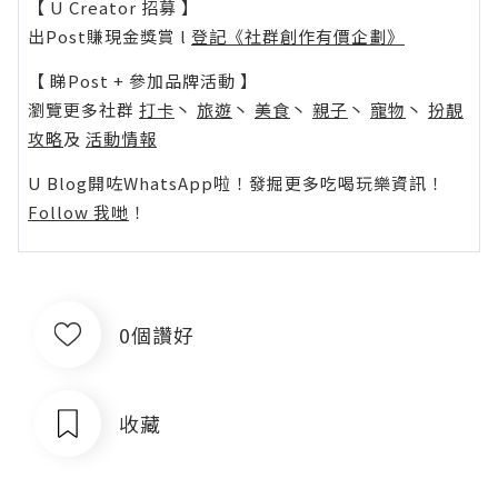
【 U Creator 招募 】
出Post賺現金獎賞 l
登記《社群創作有價企劃》
【 睇Post + 參加品牌活動 】
瀏覽更多社群
打卡
丶
旅遊
丶
美食
丶
親子
丶
寵物
丶
扮靚
攻略
及
活動情報
U Blog開咗WhatsApp啦！發掘更多吃喝玩樂資訊！
Follow 我哋
！
0個讚好
收藏