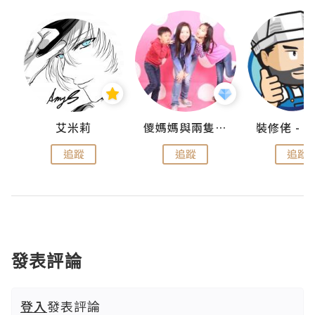
點滴
艾米莉
儍媽媽與兩隻小魔怪之家
追蹤
追蹤
追蹤
發表評論
登入
發表評論