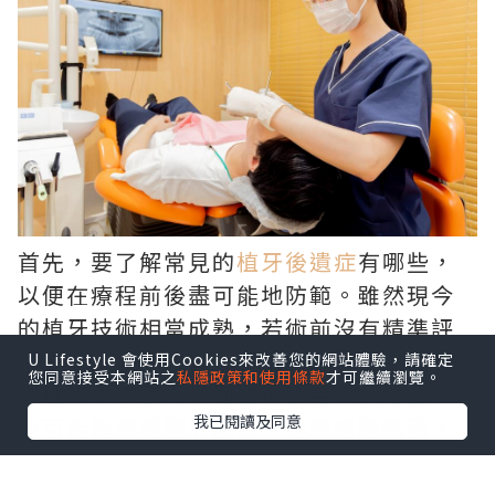
首先，要了解常見的
植牙後遺症
有哪些，
以便在療程前後盡可能地防範。雖然現今
的植牙技術相當成熟，若術前沒有精準評
估骨質條件與血管神經走向，可能引發暫
U Lifestyle 會使用Cookies來改善您的網站體驗，請確定
您同意接受本網站之
私隱政策和使用條款
才可繼續瀏覽。
時性麻木或發炎；而在術後若疏於維護，
我已閱讀及同意
更可能造成植體周圍炎，導致植體鬆動。
建立良好潔牙習慣並定期回診追蹤，就能
將這類風險降至最低。