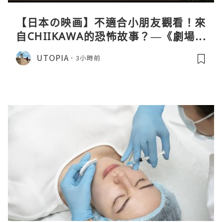
【日本の映画】不適合小朋友觀看！來
自CHIIKAWA的恐怖故事？—《劇場版
CHIIKAWA 人魚島的秘密》
UTOPIA
3小時前