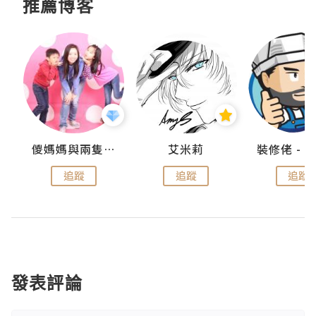
推薦博客
點滴
儍媽媽與兩隻小魔怪之家
艾米莉
追蹤
追蹤
追蹤
發表評論