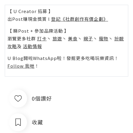
【 U Creator 招募 】
出Post賺現金獎賞 l
登記《社群創作有價企劃》
【 睇Post + 參加品牌活動 】
瀏覽更多社群
打卡
丶
旅遊
丶
美食
丶
親子
丶
寵物
丶
扮靚
攻略
及
活動情報
U Blog開咗WhatsApp啦！發掘更多吃喝玩樂資訊！
Follow 我哋
！
0個讚好
收藏