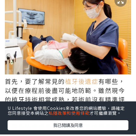
首先，要了解常見的
植牙後遺症
有哪些，
以便在療程前後盡可能地防範。雖然現今
的植牙技術相當成熟，若術前沒有精準評
估骨質條件與血管神經走向，可能引發暫
U Lifestyle 會使用Cookies來改善您的網站體驗，請確定
您同意接受本網站之
私隱政策和使用條款
才可繼續瀏覽。
時性麻木或發炎；而在術後若疏於維護，
我已閱讀及同意
更可能造成植體周圍炎，導致植體鬆動。
建立良好潔牙習慣並定期回診追蹤，就能