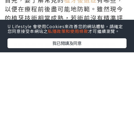
以便在療程前後盡可能地防範。雖然現今
的植牙技術相當成熟，若術前沒有精準評
估骨質條件與血管神經走向，可能引發暫
U Lifestyle 會使用Cookies來改善您的網站體驗，請確定
您同意接受本網站之
私隱政策和使用條款
才可繼續瀏覽。
時性麻木或發炎；而在術後若疏於維護，
我已閱讀及同意
更可能造成植體周圍炎，導致植體鬆動。
建立良好潔牙習慣並定期回診追蹤，就能
將這類風險降至最低。
隨著療程計畫逐漸清晰，財務預算常是多
數人在意不已的部分，這時
全口重建費用
便成為焦點。這項療程的費用並非固定數
字，而是由多個環節堆疊而成，包括前置
的骨質重建工程、選用的植體品牌、假牙
材質等級，以及診所使用的軟硬體設備