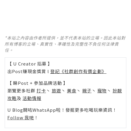
*本站之內容由作者所提供，並不代表本站的立場。因此本站對
所有博客的立場、真實性、準確性及完整性不負任何法律責
任。
【 U Creator 招募 】
出Post賺現金獎賞 l
登記《社群創作有價企劃》
【 睇Post + 參加品牌活動 】
瀏覽更多社群
打卡
丶
旅遊
丶
美食
丶
親子
丶
寵物
丶
扮靚
攻略
及
活動情報
U Blog開咗WhatsApp啦！發掘更多吃喝玩樂資訊！
Follow 我哋
！