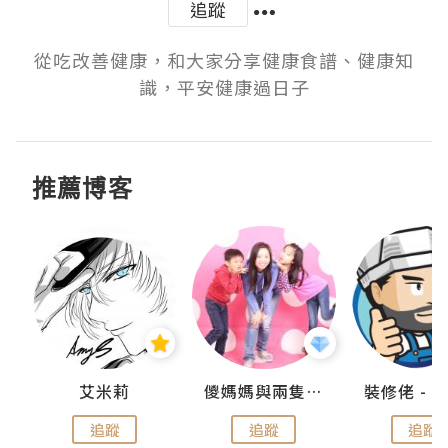
追蹤
從吃改善健康，和大家分享健康食譜、健康知
識，平安健康過日子
推薦博客
點滴
艾米莉
儍媽媽與兩隻小魔怪之家
追蹤
追蹤
追蹤