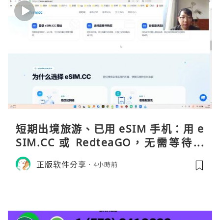
短期出境旅游、已用 eSIM 手机：用 e
SIM.CC 或 RedteaGO，无需等待收
货。需要“当地号码 + 通话短信”（如
正版软件分享
4小時前
打车、外卖、客户联络）：优先 Redt
eaGO（明确提供通话短信套餐）。长