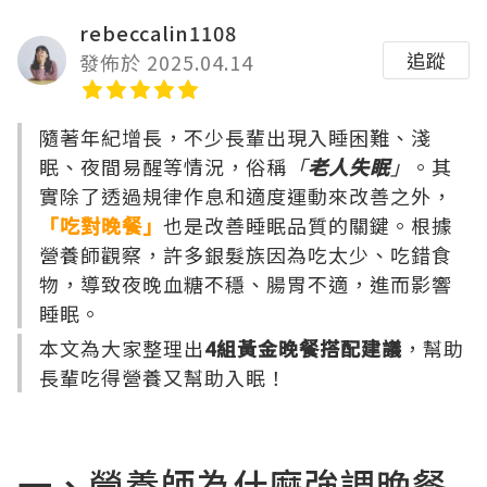
rebeccalin1108
追蹤
發佈於 2025.04.14
隨著年紀增長，不少長輩出現入睡困難、淺
眠、夜間易醒等情況，俗稱
「
老人失眠
」
。其
實除了透過規律作息和適度運動來改善之外，
「吃對晚餐」
也是改善睡眠品質的關鍵。根據
營養師觀察，許多銀髮族因為吃太少、吃錯食
物，導致夜晚血糖不穩、腸胃不適，進而影響
睡眠。
本文為大家整理出
4組黃金晚餐搭配建議
，幫助
長輩吃得營養又幫助入眠！
一、營養師為什麼強調晚餐