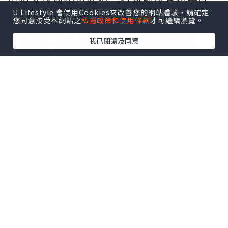
估骨質條件與血管神經走向，可能引發暫
U Lifestyle 會使用Cookies來改善您的網站體驗，請確定
您同意接受本網站之
私隱政策和使用條款
才可繼續瀏覽。
時性麻木或發炎；而在術後若疏於維護，
我已閱讀及同意
更可能造成植體周圍炎，導致植體鬆動。
建立良好潔牙習慣並定期回診追蹤，就能
將這類風險降至最低。
隨著療程計畫逐漸清晰，財務預算常是多
數人在意不已的部分，這時
全口重建費用
便成為焦點。這項療程的費用並非固定數
字，而是由多個環節堆疊而成，包括前置
的骨質重建工程、選用的植體品牌、假牙
材質等級，以及診所使用的軟硬體設備
等。欲減輕經濟負擔，先行釐清
植牙保險
的給付範疇顯得相當重要。由於全民健保
尚未涵蓋人工植牙項目，患者需檢視個人