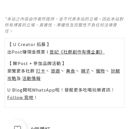
*本站之內容由作者所提供，並不代表本站的立場。因此本站對
所有博客的立場、真實性、準確性及完整性不負任何法律責
任。
【 U Creator 招募 】
出Post賺現金獎賞 l
登記《社群創作有價企劃》
【 睇Post + 參加品牌活動 】
瀏覽更多社群
打卡
丶
旅遊
丶
美食
丶
親子
丶
寵物
丶
扮靚
攻略
及
活動情報
U Blog開咗WhatsApp啦！發掘更多吃喝玩樂資訊！
Follow 我哋
！
0個讚好