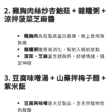
2. 雞胸肉絲炒杏鮑菇 + 雜糧粥 +
涼拌菠菜芝麻醬
雞胸肉
為低脂高蛋白選擇，晚上食用無
負擔
雜糧粥
暖胃易消化，幫助入睡前放鬆
菠菜、芝麻
富含鎂與鈣，舒緩情緒、穩
定神經
3. 豆腐味噌湯 + 山藥拌梅子醋 +
紫米飯
豆腐與味噌
是大豆製品，含天然植物性
色胺酸