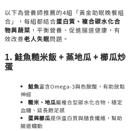
以下為營養師推薦的4組「黃金助眠晚餐組
合」，每組都結合
蛋白質、複合碳水化合
物與蔬菜
，平衡營養、促進腸道健康，有
效改善
老人失眠
問題。
1. 鮭魚糙米飯 + 蒸地瓜 + 櫛瓜炒
蛋
鮭魚
富含Omega-3與色胺酸，有助放鬆
神經
糙米、地瓜
屬複合型碳水化合物，穩定
血糖、延長飽足感
蛋與櫛瓜
提供蛋白質與膳食纖維，幫助
腸道蠕動