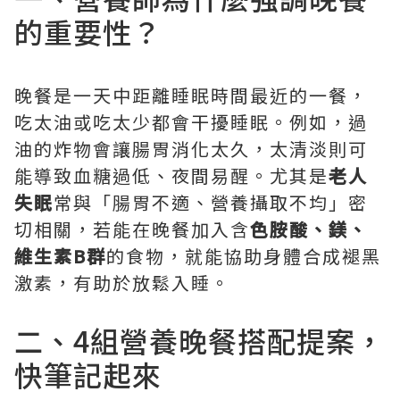
的重要性？
晚餐是一天中距離睡眠時間最近的一餐，
吃太油或吃太少都會干擾睡眠。例如，過
油的炸物會讓腸胃消化太久，太清淡則可
能導致血糖過低、夜間易醒。尤其是
老人
失眠
常與「腸胃不適、營養攝取不均」密
切相關，若能在晚餐加入含
色胺酸、鎂、
維生素B群
的食物，就能協助身體合成褪黑
激素，有助於放鬆入睡。
二、4組營養晚餐搭配提案，
快筆記起來