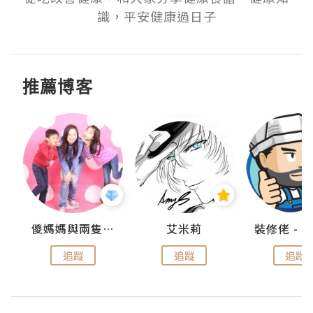
識，平安健康過日子
推薦博客
點滴
儍媽媽與兩隻小魔怪之家
艾米莉
追蹤
追蹤
追蹤