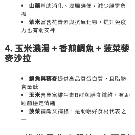
山藥
幫助消化、潤腸通便，減少腸胃負
擔
紫米
富含花青素與抗氧化物，提升免疫
力也有助安神
4. 玉米濃湯 + 香煎鯛魚 + 菠菜藜
麥沙拉
鯛魚與藜麥
提供高品質蛋白質，且脂肪
含量低
玉米
含豐富維生素B群與膳食纖維，有助
睡前穩定情緒
菠菜
補鐵又補鎂，是助眠好食材代表之
一