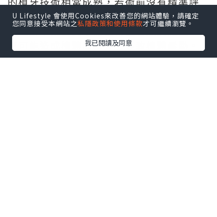
的植牙技術相當成熟，若術前沒有精準評
估骨質條件與血管神經走向，可能引發暫
U Lifestyle 會使用Cookies來改善您的網站體驗，請確定
您同意接受本網站之
私隱政策和使用條款
才可繼續瀏覽。
時性麻木或發炎；而在術後若疏於維護，
我已閱讀及同意
更可能造成植體周圍炎，導致植體鬆動。
建立良好潔牙習慣並定期回診追蹤，就能
將這類風險降至最低。
隨著療程計畫逐漸清晰，財務預算常是多
數人在意不已的部分，這時
全口重建費用
便成為焦點。這項療程的費用並非固定數
字，而是由多個環節堆疊而成，包括前置
的骨質重建工程、選用的植體品牌、假牙
材質等級，以及診所使用的軟硬體設備
等。欲減輕經濟負擔，先行釐清
植牙保險
的給付範疇顯得相當重要。由於全民健保