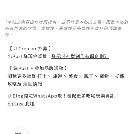
*本站之內容由作者所提供，並不代表本站的立場。因此本站對
所有博客的立場、真實性、準確性及完整性不負任何法律責
任。
【 U Creator 招募 】
出Post賺現金獎賞 l
登記《社群創作有價企劃》
【 睇Post + 參加品牌活動 】
瀏覽更多社群
打卡
丶
旅遊
丶
美食
丶
親子
丶
寵物
丶
扮靚
攻略
及
活動情報
U Blog開咗WhatsApp啦！發掘更多吃喝玩樂資訊！
Follow 我哋
！