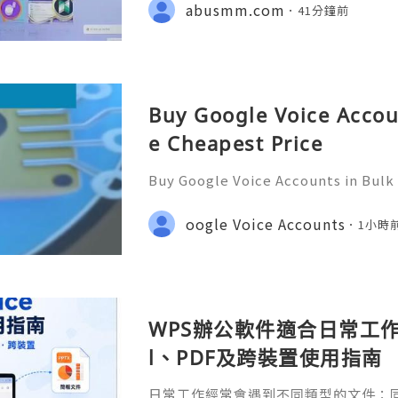
ebook Page : Abusmm 💥🔆🔆🔆 Signa
abusmm.com
41分鐘前
Buy Google Voice Accou
e Cheapest Price
Buy Google Voice Accounts in Bulk
Need Assistance? We’re Here 24/7
gmail.com 💎 WhatsApp: +1(772)563
oogle Voice Accounts
1小時
marketit 🎮 discord: usamarketit 
WPS辦公軟件適合日常工作嗎
l、PDF及跨裝置使用指南
日常工作經常會遇到不同類型的文件：同事