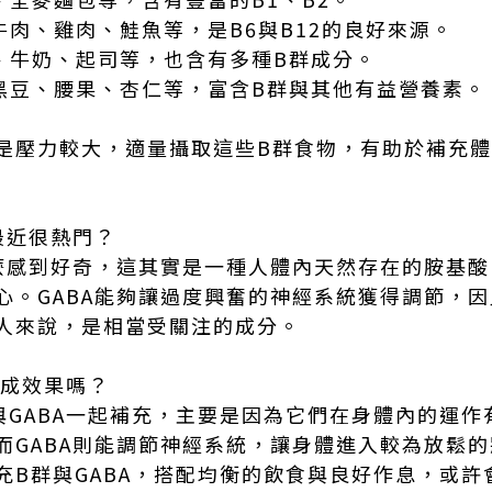
牛肉、雞肉、鮭魚等，是B6與B12的良好來源。
蛋、牛奶、起司等，也含有多種B群成分。
、黑豆、腰果、杏仁等，富含B群與其他有益營養素
是壓力較大，適量攝取這些B群食物，有助於補充
麼最近很熱門？
什麼感到好奇，這其實是一種人體內天然存在的胺基
心。GABA能夠讓過度興奮的神經系統獲得調節，
人來說，是相當受關注的成分。
加成效果嗎？
與GABA一起補充，主要是因為它們在身體內的運作
而GABA則能調節神經系統，讓身體進入較為放鬆
充B群與GABA，搭配均衡的飲食與良好作息，或