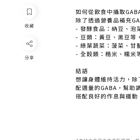
如何從飲食中攝取GA
除了透過營養品補充G
收藏
- 發酵食品：納豆、泡
- 豆類：黃豆、黑豆等
- 綠葉蔬菜：菠菜、甘
- 全穀類：糙米、糯
分享
結語
想讓身體維持活力，除
配適量的GABA，幫
搭配良好的作息與運動