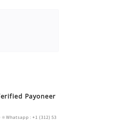
erified Payoneer
🔆Whatsapp : +1 (312) 53
am@gmail.com 💥🔆🔆🔆Fac