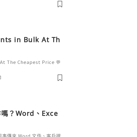
l : +1 (682) 474-9468
nts in Bulk At Th
 At The Cheapest Price 💬
! 📧 Email: usamarketit@
-8300 🚀 Telegram: @usa
前
✅
？Word、Exce
傳來 Word 文件、客戶提