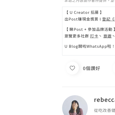
*本站之內容由作者所提供，
【 U Creator 招募 】
出Post賺現金獎賞 l
登記《
【 睇Post + 參加品牌活動 
瀏覽更多社群
打卡
丶
旅遊
U Blog開咗WhatsAp
0個讚好
rebecc
從吃改善