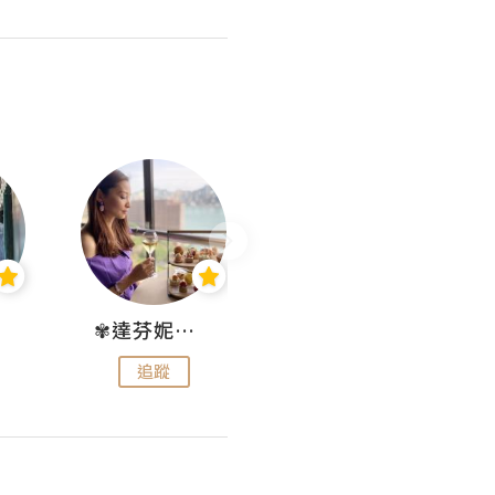
✾達芬妮•愛孩子•愛生活✾
wendysugar享受生活gogogo
追蹤
追蹤