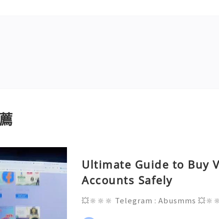
薦
Ultimate Guide to Buy V
Accounts Safely
💥🔆🔆🔆 Telegram : Abusmms 💥🔆
3-8937 💥🔆🔆🔆 Email : abusmmte