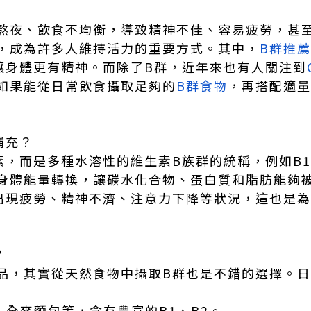
熬夜、飲食不均衡，導致精神不佳、容易疲勞，甚
，成為許多人維持活力的重要方式。其中，
B群推薦
讓身體更有精神。而除了B群，近年來也有人關注到
如果能從日常飲食攝取足夠的
B群食物
，再搭配適量
！
補充？
，而是多種水溶性的維生素B族群的統稱，例如B1、
身體能量轉換，讓碳水化合物、蛋白質和脂肪能夠
出現疲勞、精神不濟、注意力下降等狀況，這也是
？
品，其實從天然食物中攝取B群也是不錯的選擇。
：
、全麥麵包等，含有豐富的B1、B2。