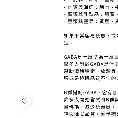
- 肉類與海鮮：豬肉、
- 蛋類與乳製品：雞
- 豆類與堅果：黃豆
如果平常容易疲憊，或
定。
GABA是什麼？為什
很多人對於GABA是
幫助情緒穩定、放鬆身
張或是睡眠品質不佳的
B群搭配GABA，會有
許多人開始嘗試將B群
量轉換，減少疲勞感，
0
神與睡眠品質，適量補