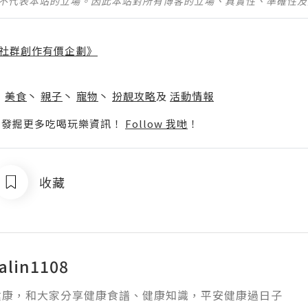
並不代表本站的立場。因此本站對所有博客的立場、真實性、準確性
社群創作有價企劃》
】
丶
美食
丶
親子
丶
寵物
丶
扮靚攻略
及
活動情報
p啦！發掘更多吃喝玩樂資訊！
Follow 我哋
！
收藏
alin1108
健康，和大家分享健康食譜、健康知識，平安健康過日子