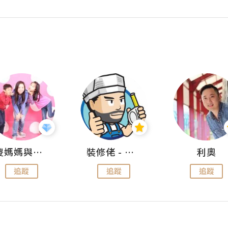
儍媽媽與兩隻小魔怪之家
裝修佬 - 香港一站式網上裝修平台
利奧
追蹤
追蹤
追蹤