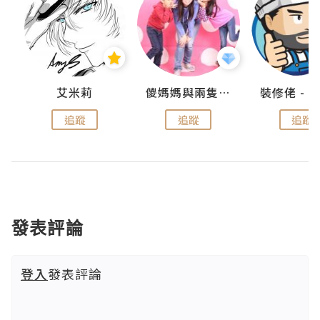
點滴
艾米莉
儍媽媽與兩隻小魔怪之家
追蹤
追蹤
追蹤
發表評論
登入
發表評論