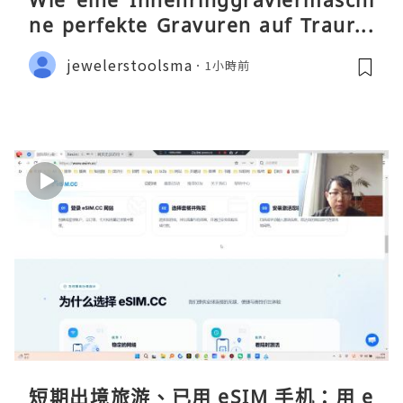
Wie eine Innenringgraviermaschi
ne perfekte Gravuren auf Traurin
gen ermöglicht
jewelerstoolsma
1小時前
短期出境旅游、已用 eSIM 手机：用 e