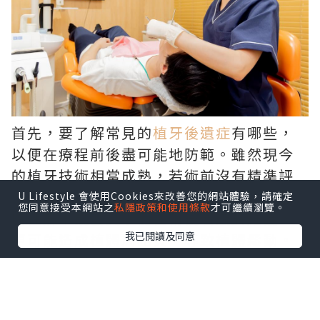
首先，要了解常見的
植牙後遺症
有哪些，
以便在療程前後盡可能地防範。雖然現今
的植牙技術相當成熟，若術前沒有精準評
估骨質條件與血管神經走向，可能引發暫
U Lifestyle 會使用Cookies來改善您的網站體驗，請確定
您同意接受本網站之
私隱政策和使用條款
才可繼續瀏覽。
時性麻木或發炎；而在術後若疏於維護，
我已閱讀及同意
更可能造成植體周圍炎，導致植體鬆動。
建立良好潔牙習慣並定期回診追蹤，就能
將這類風險降至最低。