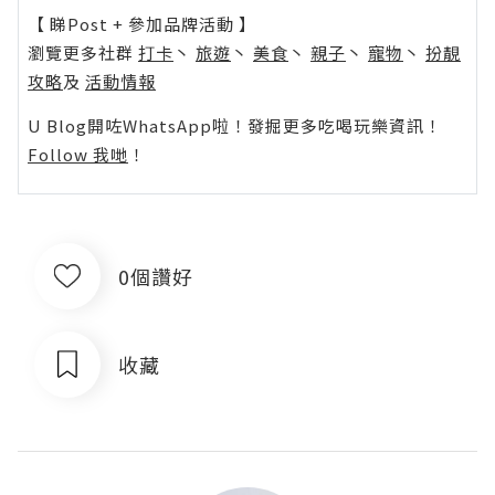
【 睇Post + 參加品牌活動 】
瀏覽更多社群
打卡
丶
旅遊
丶
美食
丶
親子
丶
寵物
丶
扮靚
攻略
及
活動情報
U Blog開咗WhatsApp啦！發掘更多吃喝玩樂資訊！
Follow 我哋
！
0個讚好
收藏