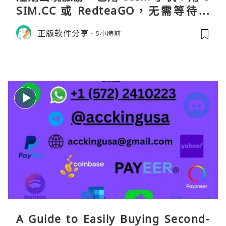
SIM.CC 或 RedteaGO，无需等待收
货。需要“当地号码 + 通话短信”（如
正版软件分享
5小時前
打车、外卖、客户联络）：优先 Redt
eaGO（明确提供通话短信套餐）。长
A Guide to Easily Buying Second-