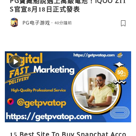
PG寶藏船說遇上萬級電池！iQOO Z11
S官宣8月18日正式發表
PG电子游戏
40分鐘前
15 Best Site To Buy Snapchat Acco