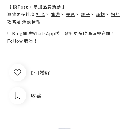
【 睇Post + 參加品牌活動 】
瀏覽更多社群
打卡
丶
旅遊
丶
美食
丶
親子
丶
寵物
丶
扮靚
攻略
及
活動情報
U Blog開咗WhatsApp啦！發掘更多吃喝玩樂資訊！
Follow 我哋
！
0個讚好
收藏