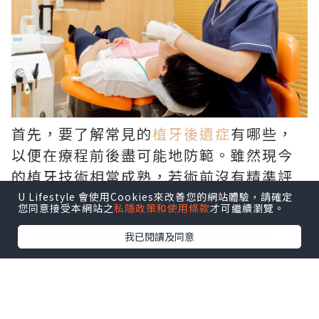
首先，要了解常見的
植牙後遺症
有哪些，
以便在療程前後盡可能地防範。雖然現今
的植牙技術相當成熟，若術前沒有精準評
估骨質條件與血管神經走向，可能引發暫
U Lifestyle 會使用Cookies來改善您的網站體驗，請確定
您同意接受本網站之
私隱政策和使用條款
才可繼續瀏覽。
時性麻木或發炎；而在術後若疏於維護，
我已閱讀及同意
更可能造成植體周圍炎，導致植體鬆動。
建立良好潔牙習慣並定期回診追蹤，就能
將這類風險降至最低。