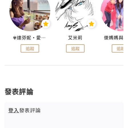
點滴
✾達芬妮•愛孩子•愛生活✾
艾米莉
追蹤
追蹤
追蹤
發表評論
登入
發表評論