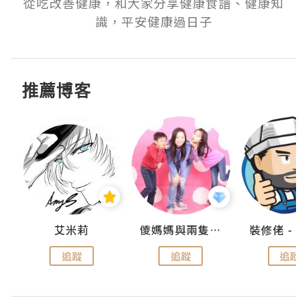
從吃改善健康，和大家分享健康食譜、健康知
識，平安健康過日子
推薦博客
點滴
艾米莉
儍媽媽與兩隻小魔怪之家
追蹤
追蹤
追蹤