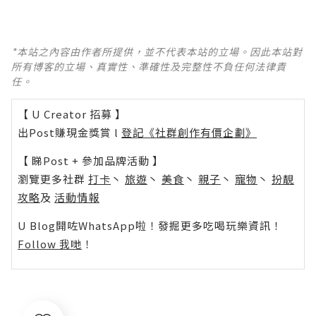
*本站之內容由作者所提供，並不代表本站的立場。因此本站對
所有博客的立場、真實性、準確性及完整性不負任何法律責
任。
【 U Creator 招募 】
出Post賺現金獎賞 l
登記《社群創作有價企劃》
【 睇Post + 參加品牌活動 】
瀏覽更多社群
打卡
丶
旅遊
丶
美食
丶
親子
丶
寵物
丶
扮靚
攻略
及
活動情報
U Blog開咗WhatsApp啦！發掘更多吃喝玩樂資訊！
Follow 我哋
！