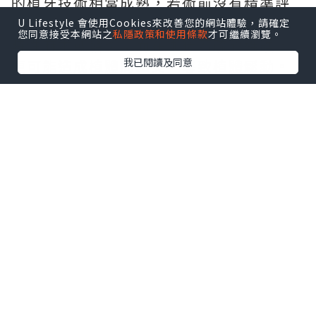
的植牙技術相當成熟，若術前沒有精準評
估骨質條件與血管神經走向，可能引發暫
U Lifestyle 會使用Cookies來改善您的網站體驗，請確定
您同意接受本網站之
私隱政策和使用條款
才可繼續瀏覽。
時性麻木或發炎；而在術後若疏於維護，
我已閱讀及同意
更可能造成植體周圍炎，導致植體鬆動。
建立良好潔牙習慣並定期回診追蹤，就能
將這類風險降至最低。
隨著療程計畫逐漸清晰，財務預算常是多
數人在意不已的部分，這時
全口重建費用
便成為焦點。這項療程的費用並非固定數
字，而是由多個環節堆疊而成，包括前置
的骨質重建工程、選用的植體品牌、假牙
材質等級，以及診所使用的軟硬體設備
等。欲減輕經濟負擔，先行釐清
植牙保險
的給付範疇顯得相當重要。由於全民健保