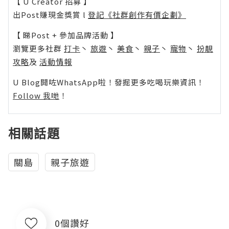
【 U Creator 招募 】
出Post賺現金獎賞 l
登記《社群創作有價企劃》
【 睇Post + 參加品牌活動 】
瀏覽更多社群
打卡
丶
旅遊
丶
美食
丶
親子
丶
寵物
丶
扮靚
攻略
及
活動情報
U Blog開咗WhatsApp啦！發掘更多吃喝玩樂資訊！
Follow 我哋
！
相關話題
關島
親子旅遊
0個讚好