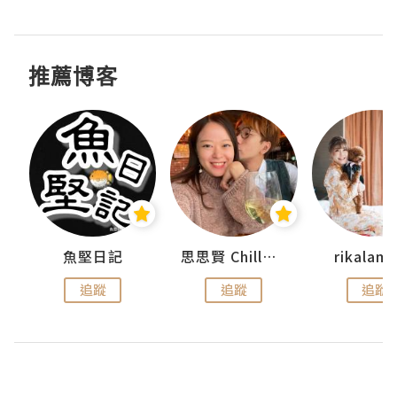
推薦博客
urnal
魚堅日記
思思賢 ChillMyBabe
rikala
追蹤
追蹤
追蹤