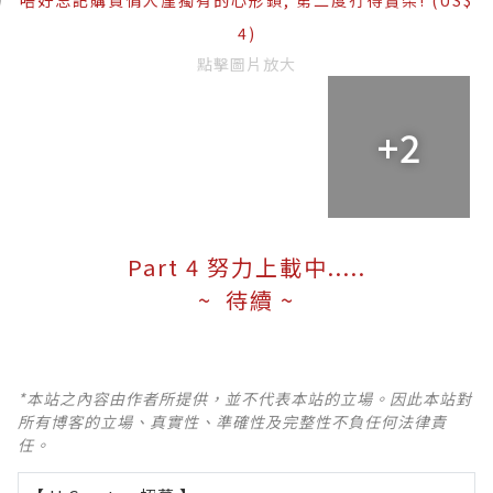
唔好忘記購買情人崖獨有的心形鎖, 第二度冇得賣架! (US$
4)
點擊圖片放大
+2
Part 4 努力上載中.....
~ 待續 ~
*本站之內容由作者所提供，並不代表本站的立場。因此本站對
所有博客的立場、真實性、準確性及完整性不負任何法律責
任。