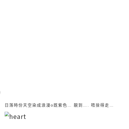
日落時份天空染成浪漫o既紫色… 靚到…. 唔捨得走…