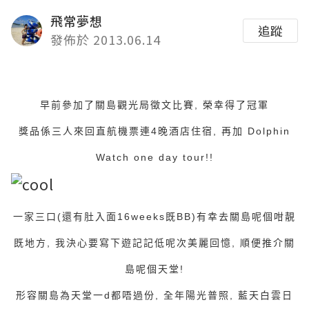
飛常夢想
追蹤
發佈於 2013.06.14
早前參加了關島觀光局徵文比賽, 榮幸得了冠軍
獎品係三人來回直航機票連4晚酒店住宿, 再加 Dolphin
Watch one day tour!!
一家三口(還有肚入面16weeks既BB)有幸去關島呢個咁靚
既地方, 我決心要寫下遊記記低呢次美麗回憶, 順便推介關
島呢個天堂!
形容關島為天堂一d都唔過份, 全年陽光普照, 藍天白雲日