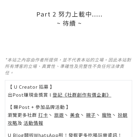
Part 2 努力上載中.....
~ 待續 ~
*本站之內容由作者所提供，並不代表本站的立場。因此本站對
所有博客的立場、真實性、準確性及完整性不負任何法律責
任。
【 U Creator 招募 】
出Post賺現金獎賞 l
登記《社群創作有價企劃》
【 睇Post + 參加品牌活動 】
瀏覽更多社群
打卡
丶
旅遊
丶
美食
丶
親子
丶
寵物
丶
扮靚
攻略
及
活動情報
U Blog開咗WhatsApp啦！發掘更多吃喝玩樂資訊！