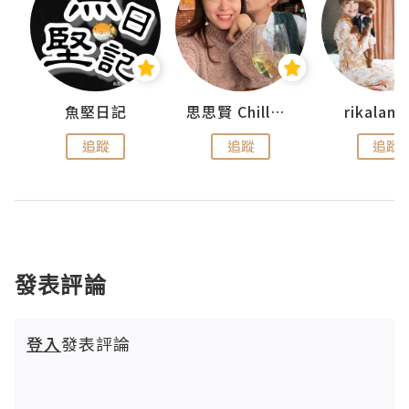
urnal
魚堅日記
思思賢 ChillMyBabe
rikala
追蹤
追蹤
追蹤
發表評論
登入
發表評論