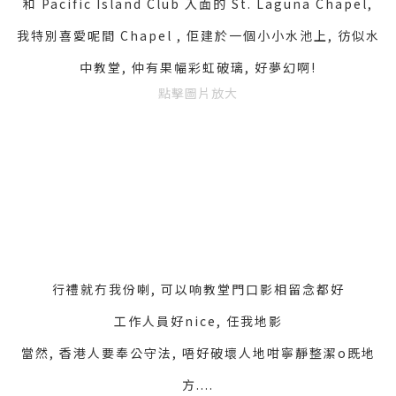
和 Pacific Island Club 入面的 St. Laguna Chapel,
我特別喜愛
呢間 Chapel , 佢建於一個小小水池上, 彷似水
中教堂, 仲有果幅彩虹破璃, 好夢幻啊!
點擊圖片放大
行禮就冇我份喇, 可以响教堂門口影相留念都好
工作人員好nice, 任我地影
當然, 香港人要奉公守法, 唔好破壞人地咁寧靜整潔o既地
方....