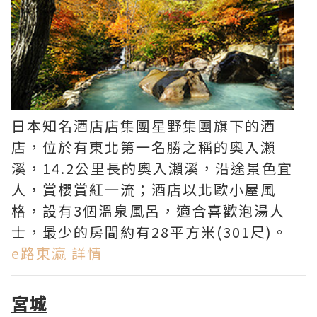
日本知名酒店店集團星野集團旗下的酒
店，位於有東北第一名勝之稱的奧入瀨
溪，14.2公里長的奧入瀨溪，沿途景色宜
人，賞櫻賞紅一流；酒店以北歐小屋風
格，設有3個溫泉風呂，適合喜歡泡湯人
士，最少的房間約有28平方米(301尺)。
e路東瀛 詳情
宮城