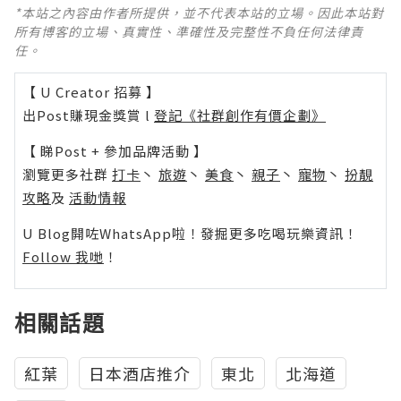
*本站之內容由作者所提供，並不代表本站的立場。因此本站對
所有博客的立場、真實性、準確性及完整性不負任何法律責
任。
【 U Creator 招募 】
出Post賺現金獎賞 l
登記《社群創作有價企劃》
【 睇Post + 參加品牌活動 】
瀏覽更多社群
打卡
丶
旅遊
丶
美食
丶
親子
丶
寵物
丶
扮靚
攻略
及
活動情報
U Blog開咗WhatsApp啦！發掘更多吃喝玩樂資訊！
Follow 我哋
！
相關話題
紅葉
日本酒店推介
東北
北海道