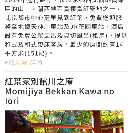
區的山上，關西地區賞櫻賞紅聖地之一，
比京都市中心更早見到紅葉，
免費送迎服
務至地鐵
天神川車站及
JR花園車站，酒店
設有
免費
公眾
風呂及貸切風呂(租用)，提供
和式及和式帶床客房，最少的房間約有14
平方米(151尺)。
e路東瀛 詳情
紅葉家別館川之庵
Momijiya Bekkan Kawa no
Iori