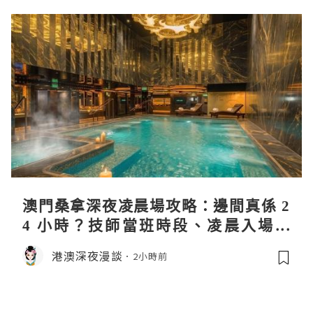
澳門桑拿深夜凌晨場攻略：邊間真係 2
4 小時？技師當班時段、凌晨入場流
程、過夜安排一次過講清
港澳深夜漫談
2小時前