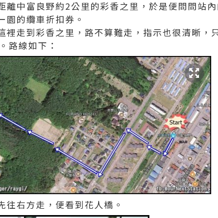
距離中富良野約2公里的彩香之里，於是便問問站內
ー園的纜車折扣券。
這裡走到彩香之里，路不算難走，指示也很清晰，
達。路線如下：
先往右方走，便看到花人橋。