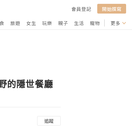
會員登記
開始撰寫
食
旅遊
女生
玩樂
親子
生活
寵物
行山
更多
打卡
富良野的隱世餐廳
追蹤