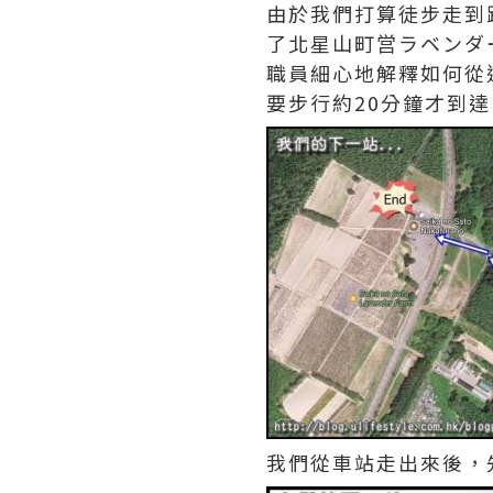
由於我們打算徒步走到
了北星山町営ラベンダ
職員細心地解釋如何從
要步行約20分鐘才到
我們從車站走出來後，