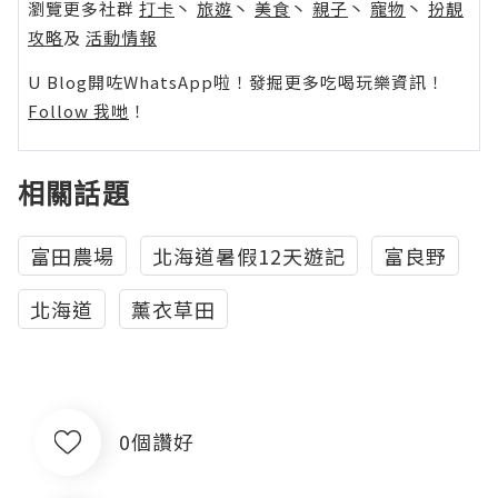
瀏覽更多社群
打卡
丶
旅遊
丶
美食
丶
親子
丶
寵物
丶
扮靚
攻略
及
活動情報
U Blog開咗WhatsApp啦！發掘更多吃喝玩樂資訊！
Follow 我哋
！
相關話題
富田農場
北海道暑假12天遊記
富良野
北海道
薰衣草田
0個讚好