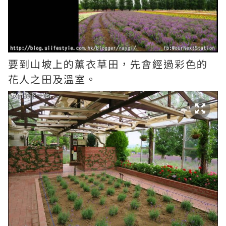
要到山坡上的薰衣草田，先會經過彩色的
花人之田及溫室。