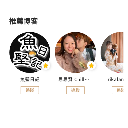
推薦博客
urnal
魚堅日記
思思賢 ChillMyBabe
rikala
追蹤
追蹤
追蹤