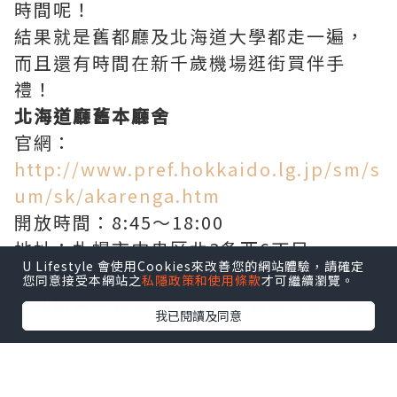
時間呢！
結果就是舊都廳及北海道大學都走一遍，
而且還有時間在新千歲機場逛街買伴手
禮！
北海道廳舊本廳舍
官網：
http://www.pref.hokkaido.lg.jp/sm/s
um/sk/akarenga.htm
開放時間：8:45～18:00
地址：札幌市中央区北3条西6丁目
U Lifestyle 會使用Cookies來改善您的網站體驗，請確定
舊都廳在我們下榻酒店附近，所以出門到
您同意接受本網站之
私隱政策和使用條款
才可繼續瀏覽。
便利店買早餐後，再多走兩個街口便到達
我已閱讀及同意
了。