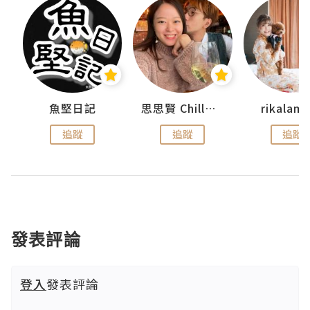
urnal
魚堅日記
思思賢 ChillMyBabe
rikala
追蹤
追蹤
追蹤
發表評論
登入
發表評論