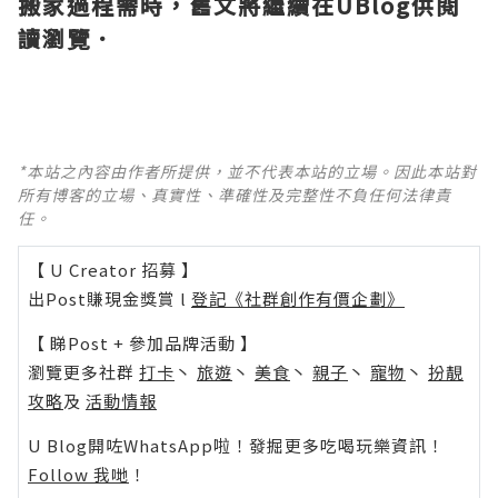
搬家過程需時，舊文將繼續在UBlog供閱
讀瀏覽．
*本站之內容由作者所提供，並不代表本站的立場。因此本站對
所有博客的立場、真實性、準確性及完整性不負任何法律責
任。
【 U Creator 招募 】
出Post賺現金獎賞 l
登記《社群創作有價企劃》
【 睇Post + 參加品牌活動 】
瀏覽更多社群
打卡
丶
旅遊
丶
美食
丶
親子
丶
寵物
丶
扮靚
攻略
及
活動情報
U Blog開咗WhatsApp啦！發掘更多吃喝玩樂資訊！
Follow 我哋
！