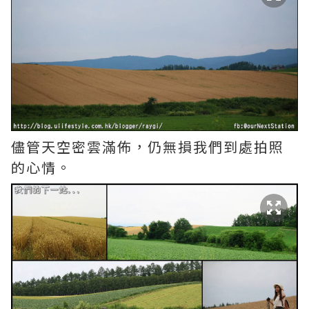
儘管天空密雲滿佈，仍無損我們到處拍照
的心情。