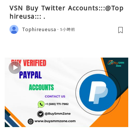
VSN Buy Twitter Accounts:::@Top
hireusa::: .
Tophireueusa
5小時前