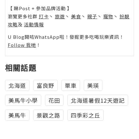
【 睇Post + 參加品牌活動 】
瀏覽更多社群
打卡
丶
旅遊
丶
美食
丶
親子
丶
寵物
丶
扮靚
攻略
及
活動情報
U Blog開咗WhatsApp啦！發掘更多吃喝玩樂資訊！
Follow 我哋
！
相關話題
北海道
富良野
單車
美瑛
美馬牛小學
花田
北海道暑假12天遊記
美馬牛
景觀之路
四季彩之丘