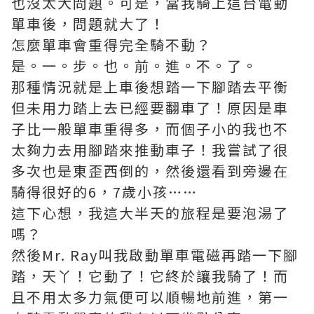
也沒太大問題。可是，當我騎上這台電動
單車後，問題就大了！
怎麼單車會重得完全騎不動？
是。一。步。也。前。進。不。了。
那種情況就是上車後想踏一下腳踏去平衡
但未用力踏上去已經要翻車了！原因是車
子比一般單車重得多，而個子小的我也不
太夠力去用腳踏來推動車子！我嘗試了很
多次也是東歪西倒的，然後還看到旁邊在
騎得很好的6，7歲小孩……
這下心想，我這大半天的旅程是要泡湯了
嗎？
然後Mr. Ray叫我啟動單車電磁再踏一下腳
踏，天丫！它動了！它終於讓我騎了！而
且不用太多力氣便可以順暢地前進，第一