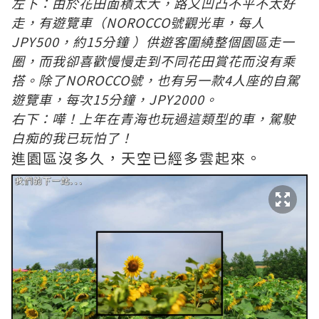
左下：由於花田面積太大，路又凹凸不平不太好
走，有遊覽車（NOROCCO號觀光車，每人
JPY500，約15分鐘 ）供遊客圍繞整個園區走一
圈，而我卻喜歡慢慢走到不同花田賞花而沒有乘
搭。除了NOROCCO號，也有另一款4人座的自駕
遊覽車，每次15分鐘，JPY2000。
右下：嘩！上年在青海也玩過這類型的車，駕駛
白痴的我已玩怕了！
進園區沒多久，天空已經多雲起來。