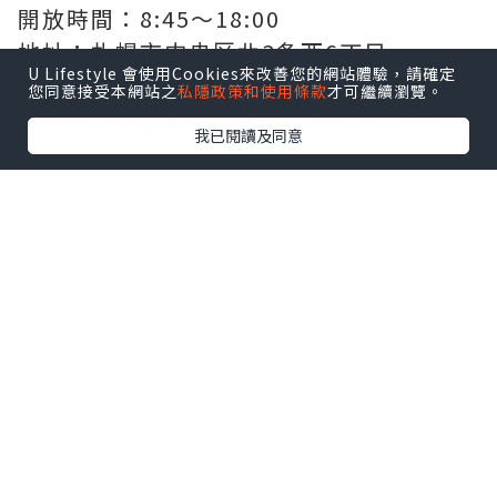
um/sk/akarenga.htm
開放時間：8:45～18:00
地址：札幌市中央区北3条西6丁目
U Lifestyle 會使用Cookies來改善您的網站體驗，請確定
您同意接受本網站之
私隱政策和使用條款
才可繼續瀏覽。
舊都廳在我們下榻酒店附近，所以出門到
便利店買早餐後，再多走兩個街口便到達
我已閱讀及同意
了。
這是舊都廳的側面。我們是從側門進入舊
都廳花園範圍的，只看側面已經被這幢美
國風格的新巴洛克式紅磚建築吸引著。
我們繞一圈走到舊都廳的正門，充滿美感
的建築呈現眼前。