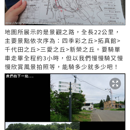
地圖所展示的是景觀之路，全長22公里，
主要景點依次序為：四季彩之丘>拓真館>
千代田之丘>三愛之丘>新榮之丘。要騎單
車走畢全程約3小時，但以我們慢慢騎又慢
慢欣賞風景拍照等，能騎多少就多少吧！