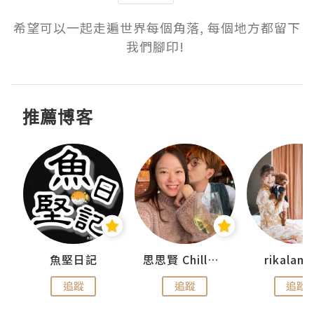
希望可以一起走遍世界每個角落, 每個地方都留下
我們腳印! 
推薦博客
urnal
魚堅日記
思思賢 ChillMyBabe
rikala
追蹤
追蹤
追蹤