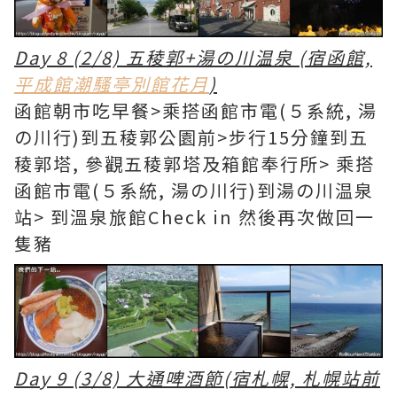
Day 8 (2/8) 五稜郭+湯の川温泉 (宿函館,
平成館潮騷亭別館花月
)
函館朝市吃早餐>乘搭函館市電(５系統, 湯
の川行)到五稜郭公園前>步行15分鐘到五
稜郭塔, 參觀五稜郭塔及箱館奉行所> 乘搭
函館市電(５系統, 湯の川行)到湯の川温泉
站> 到溫泉旅館Check in 然後再次做回一
隻豬
Day 9 (3/8) 大通啤酒節(宿札幌, 札幌站前