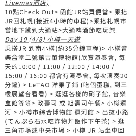
Livemax酒店)
10點Check Out> 函館JR站買便當> 乘搭
JR回札幌(接近4小時的車程)>乘搭札幌市
営地下鐵到大通站>大通啤酒節吃玩樂
Day 10 (4/8) 小樽一天遊
乘搭JR 到南小樽(約35分鐘車程)> 小樽音
樂盒堂二號館古董博物館(欣賞演奏會, 每
天的10:00 / 11:00 / 12:00 / 14:00 /
15:00 / 16:00 都會有演奏會, 每次演奏20
分鐘) > LeTAO 洋果子鋪 (吃個蛋糕, 到三
樓展望台看看) > 逛逛各樣的硝子館, 音樂
盒館等等> 政壽司 或 旭壽司午餐> 小樽運
河 > 小樽市綜合博物館 運河館 > 出抜小路
(てんぷら石水吃炸物丼飯作下午茶) > 逛
三角市場或中央市場 > 小樽 JR 站坐車回