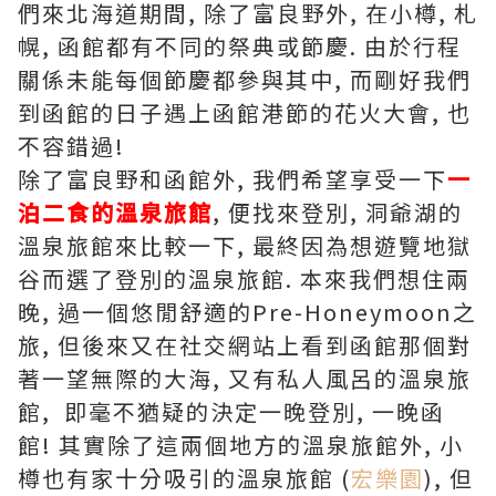
們來北海道期間, 除了富良野外, 在小樽, 札
幌, 函館都有不同的祭典或節慶. 由於行程
關係未能每個節慶都參與其中, 而剛好我們
到函館的日子遇上函館港節的花火大會, 也
不容錯過!
除了富良野和函館外, 我們希望享受一下
一
泊二食的溫泉旅館
, 便找來登別, 洞爺湖的
溫泉旅館來比較一下, 最終因為想遊覽地獄
谷而選了登別的溫泉旅館. 本來我們想住兩
晚, 過一個悠閒舒適的Pre-Honeymoon之
旅, 但後來又在社交網站上看到函館那個對
著一望無際的大海, 又有私人風呂的溫泉旅
館, 即毫不猶疑的決定一晚登別, 一晚函
館! 其實除了這兩個地方的溫泉旅館外, 小
樽也有家十分吸引的溫泉旅館 (
宏樂園
), 但