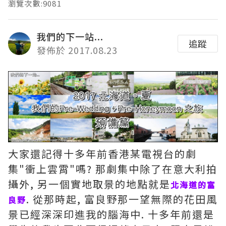
瀏覽次數:9081
我們的下一站...
追蹤
發佈於 2017.08.23
大家還記得十多年前香港某電視台的劇
集"衝上雲霄"嗎? 那劇集中除了在意大利拍
攝外, 另一個實地取景的地點就是
北海道的富
. 從那時起, 富良野那一望無際的花田風
良野
景已經深深印進我的腦海中. 十多年前還是