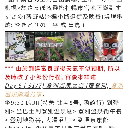
札幌>於さっぽろ乘搭札幌市営地下鐵到す
すきの(薄野站)>狸小路逛街及晚餐(燒烤串
燒: やきとりの一平 或 串鳥 )
*** 由於到達富良野後天氣不似預期, 所以
及時改了小部份行程, 容後來詳述
Day 6 ( 31/7) 登別溫泉之旅 (宿登別,
登別
溫泉鄉瀧乃家
)
坐9:30 的JR(特急 北斗8号, 函館行) 到登
別> 坐巴士到登別温泉區> 登別溫泉街午餐
> 登別地獄谷, 大湯沼川 > 到溫泉旅館