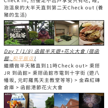
Check in, 然後足不出戶享受只有吃, 睡,
泡溫泉的大半天直到第二天Check out (養
豬的生活)
Day 7 (1/8) 函館半天遊+花火大會 (宿函
館,
和平飯店
)
繼續做半天豬直到11時Check out> 乘搭
JR 到函館> 乘搭函館市電到十字街 (遊八
幡坂, 元町羅馬天主教堂等等) > 金森紅磚
倉庫 > 函館港節花火大會