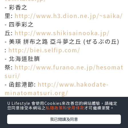
- 彩香之
里:
http://www.h3.dion.ne.jp/~saika/
- 四季彩之
丘:
http://www.shikisainooka.jp/
- 美瑛 拼布之路 亞斗夢之丘 (ぜるぶの丘)
:
http://biei.selfip.com/
- 北海道肚臍
祭:
http://www.furano.ne.jp/hesomat
suri/
- 函館港節:
http://www.hakodate-
minatomatsuri.org/
- 函館朝市:
http://www.hakodate-
U Lifestyle 會使用Cookies來改善您的網站體驗，請確定
您同意接受本網站之
私隱政策和使用條款
才可繼續瀏覽。
asaichi.com/
- 五稜郭塔:
http://www.goryokaku-
我已閱讀及同意
tower.co.jp/