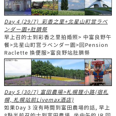
Day 4 (29/7) 彩香之里+北星山町営ラベ
ンダー園+肚臍祭
早上召的士到彩香之里拍婚照> 中富良野午
餐>北星山町営ラベンダー園>回Pension
Raclette 換便服>富良野站肚臍祭
Day 5 (30/7) 富田農場>札幌狸小路(宿札
幌, 札幌站前Livemax酒店)
如果Day 3 沒有時間到富田農場的話, 早上
8點半前召的士到富田農場, 坐中午的JR 回