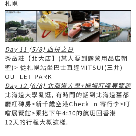
札幌
Day 11 (5/8) 血拼之日
秀岳莊【北大店】(某人要到露營用品店朝
聖)> 從札幌站坐巴士直達MITSUI(三井)
OUTLET PARK
Day 12 (6/8) 北海道大學+機場叮噹展覽館
北海道大學亂逛, 有時間的話到北海道舊都
廳紅磚房>新千歳空港Check in 寄行李>叮
噹展覽館>乘搭下午4:30的航班回香港
12天的行程大概這樣.