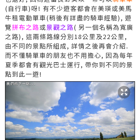
(自行車)呀! 有不少遊客都會在美瑛或美馬
牛租電動單車(稍後有詳盡的騎車經驗), 遊
覽
拼布之路
或
景觀之路
( 另一個名稱為寬廣
之路), 這兩條路線分別18公里及22公里,
由不同的景點所組成, 詳情之後再會介紹.
而不懂騎單車的朋友也不用擔心, 因為每年
夏季都會有觀光巴士運行, 帶你到不同的景
點到此一遊!