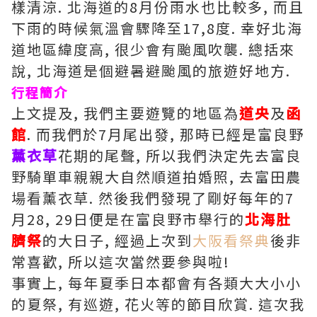
樣清涼. 北海道的8月份雨水也比較多, 而且
下雨的時候氣溫會驟降至17,8度. 幸好北海
道地區緯度高, 很少會有颱風吹襲. 總括來
說, 北海道是個避暑避颱風的旅遊好地方.
行程簡介
上文提及, 我們主要遊覽的地區為
道央
及
函
館
. 而我們於7月尾出發, 那時已經是富良野
薰衣草
花期的尾聲, 所以我們決定先去富良
野騎單車親親大自然順道拍婚照, 去富田農
場看薰衣草. 然後我們發現了剛好每年的7
月28, 29日便是在富良野市舉行的
北海肚
臍祭
的大日子, 經過上次到
大阪看祭典
後非
常喜歡, 所以這次當然要參與啦!
事實上, 每年夏季日本都會有各類大大小小
的夏祭, 有巡遊, 花火等的節目欣賞. 這次我