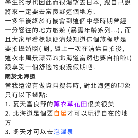
學生的我也因此而很渴望去日本, 跟自己說
將來一定要去富良野這個地方!
十多年後終於有機會到這個中學時期曾經
十分響往的地方旅遊 (暴露年齡系列...), 而
且大家單看標題便清楚知道這個旅程就是
要拍攝婚照( 對, 繼上一次在清邁自拍後,
這次來風景漂亮的北海道當然也要自拍啦!)
跟享受一個舒適的浪漫假期吧!
關於北海道
當我還沒有做資料搜集時, 對北海道的印象
只有以下幾點:
1. 夏天富良野的
薰衣草花田
很美很美
2. 北海道是個要
自駕
才可以玩得自在的地
方
3. 冬天才可以去
泡溫泉