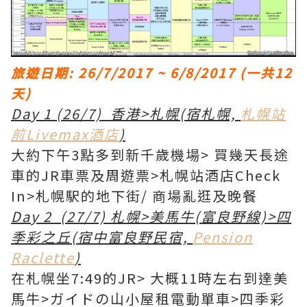
旅遊日期: 26/7/2017 ~ 6/8/2017 (一共12
天)
Day 1 (26/7) 香港>札幌(宿札幌,
札幌站
前Livemax酒店
)
大約下午3點多到新千歲機場> 買幾天長途
車的JR車票及周遊票>札幌站酒店Check
In>札幌駅的地下街/ 商場亂逛及晚餐
Day 2 (27/7) 札幌>美馬牛(富良野線)>四
季彩之丘(宿中富良野民宿,
Pension
Raclette
)
在札幌坐7:49的JR> 大概11時左右到達美
馬牛>ガイドの山小屋租電動單車>四季彩