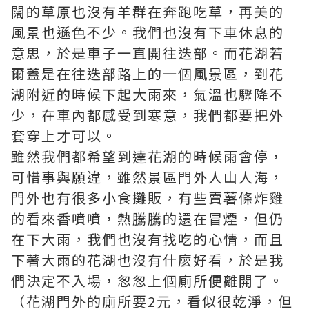
闊的草原也沒有羊群在奔跑吃草，再美的
風景也遜色不少。我們也沒有下車休息的
意思，於是車子一直開往迭部。而花湖若
爾蓋是在往迭部路上的一個風景區，到花
湖附近的時候下起大雨來，氣溫也驟降不
少，在車內都感受到寒意，我們都要把外
套穿上才可以。
雖然我們都希望到達花湖的時候雨會停，
可惜事與願違，雖然景區門外人山人海，
門外也有很多小食攤販，有些賣薯條炸雞
的看來香噴噴，熱騰騰的還在冒煙，但仍
在下大雨，我們也沒有找吃的心情，而且
下著大雨的花湖也沒有什麼好看，於是我
們決定不入場，怱怱上個廁所便離開了。
（花湖門外的廁所要2元，看似很乾淨，但