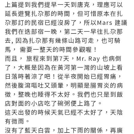
上篇提到我們提早一天到唐克，理應可以
延長遊覽扎尕那的時間，但可惜原本在扎
尕那訂的民宿已經沒房了，所以Mars 建議
我們在迭部宿一晚，第二天一早往扎尕那
去, 因為扎尕那有幾條山路可走，也可騎
馬， 需要一整天的時間參觀喔！
而且， 旅程來到第7天，Mr. Ray 也病倒
了，大概是因為在黃河第一灣的山坡上看
日落時著涼了吧！從半夜開始已經胃痛，
然後腹瀉嘔吐又頭暈，明顯是腸胃炎的病
徵，整晚也睡得不太好。我們也只是到飯
店對面的小店吃了碗粥便上路了。
這天出發的時候天氣已經不太好了，天陰
有微雨。
沒有了藍天白雲，加上下雨的關係，再廣