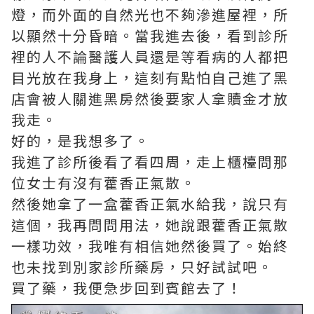
燈，而外面的自然光也不夠滲進屋裡，所
以顯然十分昏暗。當我進去後，看到診所
裡的人不論醫護人員還是等看病的人都把
目光放在我身上，這刻有點怕自己進了黑
店會被人關進黑房然後要家人拿贖金才放
我走。
好的，是我想多了。
我進了診所後看了看四周，走上櫃檯問那
位女士有沒有藿香正氣散。
然後她拿了一盒藿香正氣水給我，說只有
這個，我再問問用法，她說跟藿香正氣散
一樣功效，我唯有相信她然後買了。始終
也未找到別家診所藥房，只好試試吧。
買了藥，我便急步回到賓館去了！