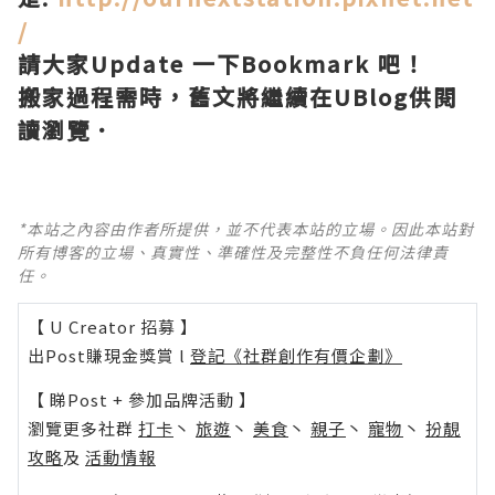
/
請大家Update 一下Bookmark 吧！
搬家過程需時，舊文將繼續在UBlog供閱
讀瀏覽．
*本站之內容由作者所提供，並不代表本站的立場。因此本站對
所有博客的立場、真實性、準確性及完整性不負任何法律責
任。
【 U Creator 招募 】
出Post賺現金獎賞 l
登記《社群創作有價企劃》
【 睇Post + 參加品牌活動 】
瀏覽更多社群
打卡
丶
旅遊
丶
美食
丶
親子
丶
寵物
丶
扮靚
攻略
及
活動情報