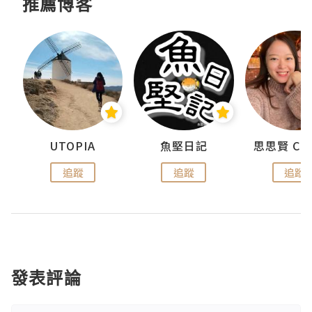
推薦博客
urnal
UTOPIA
魚堅日記
追蹤
追蹤
追蹤
發表評論