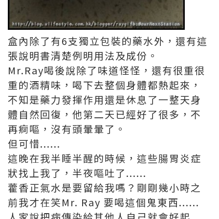
盒內除了有6支獨立包裝的藥水外，還有這
張說明書清楚例明用法及成份。
Mr.Ray喝後說除了味道怪怪，還有很重很
重的酒精味，喝下去整個身體都熱起來，
不知是藥力發揮作用還是休息了一整天身
體自然回復，他第二天已經好了很多，不
再痾嘔，沒有頭暈暈了。
但可惜......
這晚在我半睡半醒的時候，這些腸胃炎症
狀找上我了，半夜嘔吐了......
藿香正氣水是要留給我嗎？剛剛幾小時之
前我才在笑Mr. Ray 要喝這個鬼東西......
人家說把病傳染給其他人自己就會好起