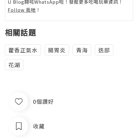
U Blog開咗WhatsApp啦！發掘更多吃喝玩樂資訊！
Follow 我哋
！
相關話題
藿香正氣水
腸胃炎
青海
迭部
花湖
0個讚好
收藏