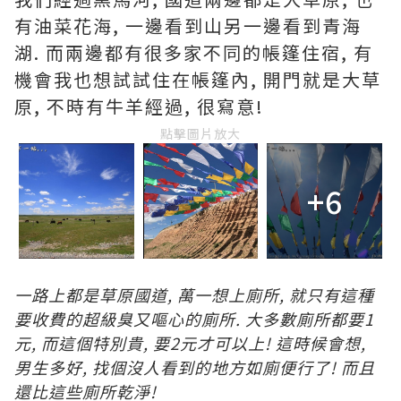
有油菜花海, 一邊看到山另一邊看到青海
湖. 而兩邊都有很多家不同的帳篷住宿, 有
機會我也想試試住在帳篷內, 開門就是大草
原, 不時有牛羊經過, 很寫意!
點擊圖片放大
+6
一路上都是草原國道, 萬一想上廁所, 就只有這種
要收費的超級臭又嘔心的廁所. 大多數廁所都要1
元, 而這個特別貴, 要2元才可以上! 這時候會想,
男生多好, 找個沒人看到的地方如廁便行了! 而且
還比這些廁所乾淨!