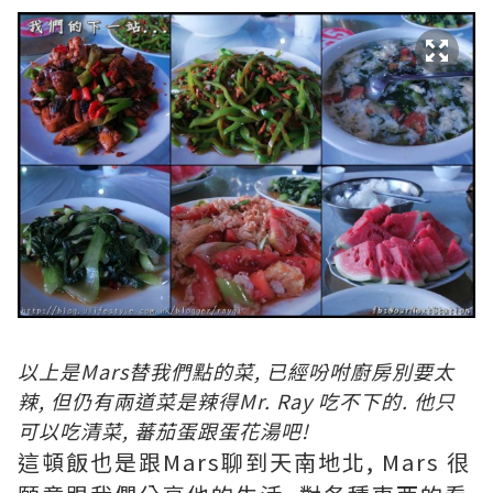
以
上是Mars替我們點的菜, 已經吩咐廚房別要太
辣, 但仍有兩道菜是辣得Mr. Ray 吃不下的. 他只
可以吃清菜, 蕃茄蛋跟蛋花湯吧!
這頓飯也是跟Mars聊到天南地北, Mars 很