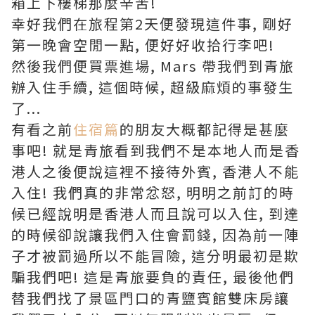
箱上下樓梯那麼辛苦!
幸好我們在旅程第2天便發現這件事, 剛好
第一晚會空閒一點, 便好好收拾行李吧!
然後我們便買票進場, Mars 帶我們到青旅
辦入住手續, 這個時候, 超級麻煩的事發生
了...
有看之前
住宿篇
的朋友大概都記得是甚麼
事吧! 就是青旅看到我們不是本地人而是香
港人之後便說這裡不接待外賓, 香港人不能
入住! 我們真的非常忿怒, 明明之前訂的時
候已經說明是香港人而且說可以入住, 到達
的時候卻說讓我們入住會罰錢, 因為前一陣
子才被罰過所以不能冒險, 這分明最初是欺
騙我們吧! 這是青旅要負的責任, 最後他們
替我們找了景區門口的青鹽賓館雙床房讓