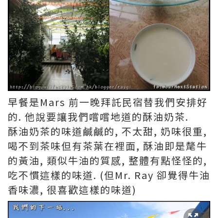
早餐是Mars 前一晚拜託民宿替我們安排好
的. 他說要讓我們嚐嚐地道的酥油奶茶.
酥油奶茶的味道鹹鹹的, 不太甜, 奶味很重,
喝不到茶味但有茶葉在裡面, 酥油即是氂牛
的黃油, 類似牛油的質感, 整體有點怪怪的,
吃不慣這樣的味道. (但Mr. Ray 卻覺得牛油
香味濃, 很喜歡這樣的味道)