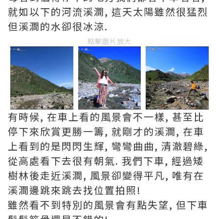
就如以下的河流溪澗, 這天太陽雖然很猛烈
但溪澗的水卻很冰涼.
點擊圖片放大
有時候, 在車上看的風景會不一樣, 甚至比
停下來欣賞更勝一籌, 就剛才的溪澗, 在車
上看到的是閃閃生輝, 彎彎曲曲, 清澈碧綠,
從高處看下去很有朝氣. 我們下車, 經過矮
樹林後走近溪澗, 風景卻變得平凡, 唯有在
溪澗邊跳來跳去找位置拍照!
雖然看不到特別的風景會有點失望, 但下車