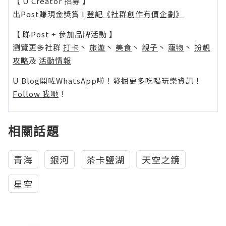
【 U Creator 招募 】
出Post賺現金獎賞 l
登記《社群創作有價企劃》
【 睇Post + 參加品牌活動 】
瀏覽更多社群
打卡
丶
旅遊
丶
美食
丶
親子
丶
寵物
丶
扮靚
攻略
及
活動情報
U Blog開咗WhatsApp啦！發掘更多吃喝玩樂資訊！
Follow 我哋
！
相關話題
青海
銀河
茶卡鹽湖
天空之鏡
星空