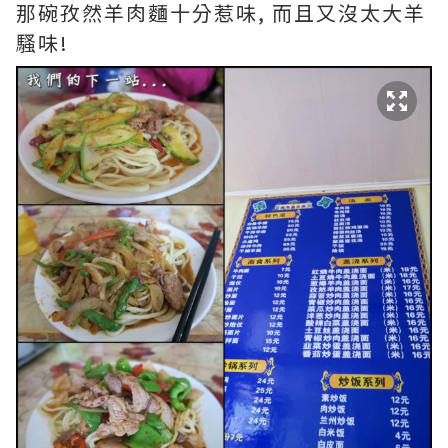
那碗孜然羊肉麵十分惹味, 而且又沒太大羊
騷味!