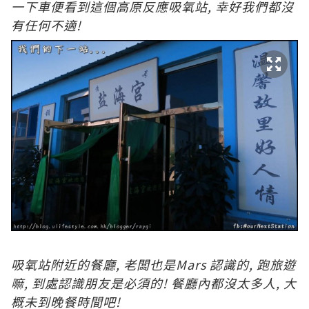
一下車便看到這個高原反應吸氧站, 幸好我們都沒
有任何不適!
吸
氧站附近的餐廳, 老闆也是Mars 認識的, 跑旅遊
嘛, 到處認識朋友是必須的! 餐廳內都沒太多人, 大
概未到晚餐時間吧!