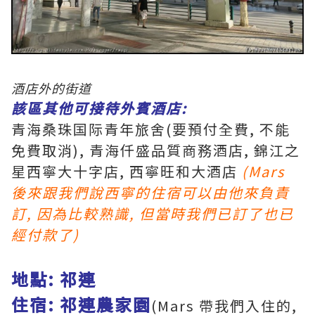
酒店外的街道
該區其他可接待外賓酒店:
青海桑珠国际青年旅舍(要預付全費, 不能
免費取消), 青海仟盛品質商務酒店, 錦江之
星西寧大十字店, 西寧旺和大酒店
(Mars
後來跟我們說西寧的住宿可以由他來負責
訂, 因為比較熟識, 但當時我們已訂了也已
經付款了)
地點: 祁連
住宿: 祁連農家園
(Mars 帶我們入住的,