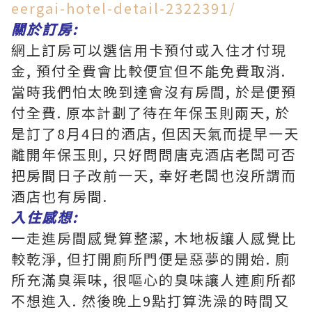
eergai-hotel-detail-2322391/
關於訂房:
網上訂房可以選信用卡預付或入住才付現
金, 預付全費會比較便宜但不能免費取消.
當時我們怕太晚到達會沒有房間, 於是便預
付全費. 原本計劃了待在年保玉則兩天, 於
是訂了8月4日的酒店, 但因天氣而提早一天
離開年保玉則, 只好問問唐克酒店老闆可否
把房間日子改前一天, 幸好老闆也沒所謂而
酒店也有房間.
入住感想:
一走進房間感覺算整潔, 木地板讓人感覺比
較乾淨, 但打開廁所門便是惡夢的開始. 廁
所充滿臭渠味, 很嘔心的臭味讓人連廁所都
不想進入. 然後晚上9點打算洗澡的時間又