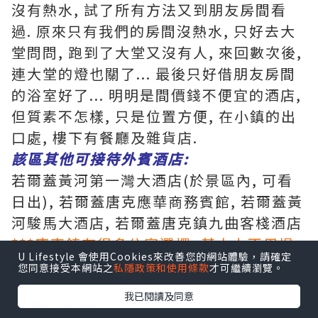
沒有熱水, 試了所有方法又到朋友房間看
過. 原來只有我們的房間沒熱水, 只好去大
堂問問, 跑到了大堂又沒有人, 來回數次後,
連大堂的燈也關了... 最後只好借朋友房間
的浴室好了... 明明是間價錢不便宜的酒店,
但質素不怎樣, 只是位置方便, 在小鎮的出
口處, 樓下有餐廳及雜貨店.
該區其他可接待外賓酒店:
若爾蓋黃河第一灣大酒店(於景區內, 可看
日出), 若爾蓋唐克應華商務賓館, 若爾蓋黃
河駿馬大酒店, 若爾蓋唐克鎮九曲客棧酒店
***唐克鎮有很多住宿選擇, 基本上不用提
U Lifestyle 會使用Cookies來改善您的網站體驗，請確定
前預訂
您同意接受本網站之
私隱政策和使用條款
才可繼續瀏覽。
我已閱讀及同意
地點: 迭部