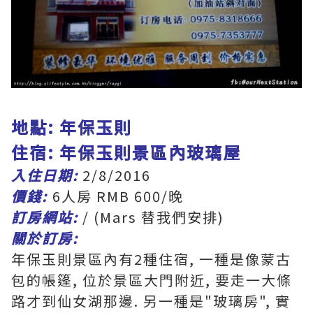
地點: 年保玉則
住宿: 年保玉則景區內玻璃屋
入住日期:
2/8/2016
價錢:
6人房 RMB 600/晚
訂房網站:
/ (Mars 替我們安排)
關於訂房:
年保玉則景區內有2種住宿, 一種是像蒙古
包的帳篷, 位於景區大門附近, 要走一大條
路才到仙女湖那邊. 另一種是"玻璃房", 實