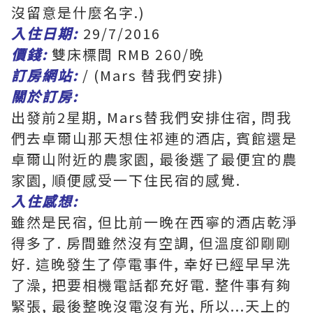
沒留意是什麼名字.)
入住日期:
29/7/2016
價錢:
雙床標間 RMB 260/晚
訂房網站:
/ (Mars 替我們安排)
關於訂房:
出發前2星期, Mars替我們安排住宿, 問我
們去卓爾山那天想住祁連的酒店, 賓館還是
卓爾山附近的農家園, 最後選了最便宜的農
家園, 順便感受一下住民宿的感覺.
入住感想:
雖然是民宿, 但比前一晚在西寧的酒店乾淨
得多了. 房間雖然沒有空調, 但溫度卻剛剛
好. 這晚發生了停電事件, 幸好已經早早洗
了澡, 把要相機電話都充好電. 整件事有夠
緊張, 最後整晚沒電沒有光, 所以...天上的