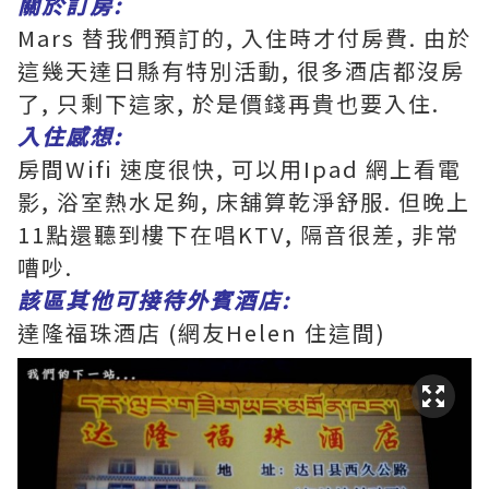
關於訂房:
Mars 替我們預訂的, 入住時才付房費. 由於
這幾天達日縣有特別活動, 很多酒店都沒房
了, 只剩下這家, 於是價錢再貴也要入住.
入住感想:
房間Wifi 速度很快, 可以用Ipad 網上看電
影, 浴室熱水足夠, 床舖算乾淨舒服. 但晚上
11點還聽到樓下在唱KTV, 隔音很差, 非常
嘈吵.
該區其他可接待外賓酒店:
達隆福珠酒店 (網友Helen 住這間)