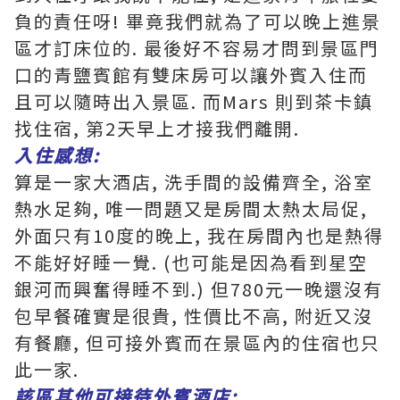
負的責任呀! 畢竟我們就為了可以晚上進景
區才訂床位的. 最後好不容易才問到景區門
口的青鹽賓館有雙床房可以讓外賓入住而
且可以隨時出入景區. 而Mars 則到茶卡鎮
找住宿, 第2天早上才接我們離開.
入住感想:
算是一家大酒店, 洗手間的設備齊全, 浴室
熱水足夠, 唯一問題又是房間太熱太局促,
外面只有10度的晚上, 我在房間內也是熱得
不能好好睡一覺. (也可能是因為看到星空
銀河而興奮得睡不到.) 但780元一晚還沒有
包早餐確實是很貴, 性價比不高, 附近又沒
有餐廳, 但可接外賓而在景區內的住宿也只
此一家.
該區其他可接待外賓酒店: