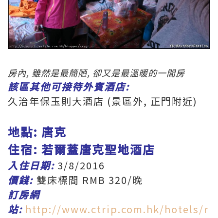
房內, 雖然是最簡陋, 卻又是最溫暖的一間房
該區其他可接待外賓酒店:
久治年保玉則大酒店 (景區外, 正門附近)
地點: 唐克
住宿: 若爾蓋唐克聖地酒店
入住日期:
3/8/2016
價錢:
雙床標間 RMB 320/晚
訂房網
站:
http://www.ctrip.com.hk/hotels/r