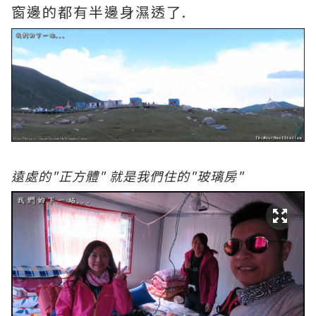
窗邊的都有半邊身濕透了.
遠處的"正方體" 就是我們住的"玻璃房"