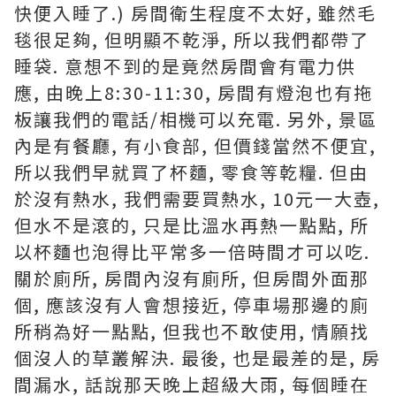
快便入睡了.) 房間衛生程度不太好, 雖然毛
毯很足夠, 但明顯不乾淨, 所以我們都帶了
睡袋. 意想不到的是竟然房間會有電力供
應, 由晚上8:30-11:30, 房間有燈泡也有拖
板讓我們的電話/相機可以充電. 另外, 景區
內是有餐廳, 有小食部, 但價錢當然不便宜,
所以我們早就買了杯麵, 零食等乾糧. 但由
於沒有熱水, 我們需要買熱水, 10元一大壺,
但水不是滾的, 只是比溫水再熱一點點, 所
以杯麵也泡得比平常多一倍時間才可以吃.
關於廁所, 房間內沒有廁所, 但房間外面那
個, 應該沒有人會想接近, 停車場那邊的廁
所稍為好一點點, 但我也不敢使用, 情願找
個沒人的草叢解決. 最後, 也是最差的是, 房
間漏水, 話說那天晚上超級大雨, 每個睡在