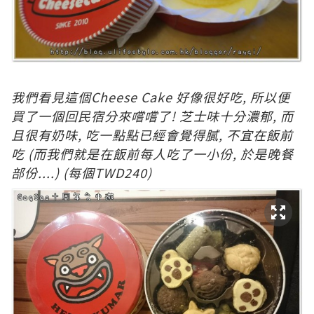
我
們看見這個Cheese Cake 好像很好吃, 所以便
買了一個回民宿分來嚐嚐了! 芝士味十分濃郁, 而
且很有奶味, 吃一點點已經會覺得膩, 不宜在飯前
吃 (而我們就是在飯前每人吃了一小份, 於是晚餐
部份....) (每個TWD240)