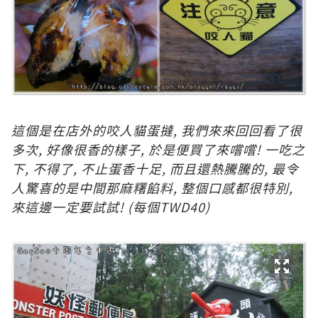
這個是在店外的咬人貓蛋撻, 我們來來回回看了很
多次, 好像很香的樣子, 於是便買了來嚐嚐! 一吃之
下, 不得了, 不止蛋香十足, 而且還熱騰騰的, 最令
人驚喜的是中間那麻糬餡料, 整個口感都很特別,
來這邊一定要試試! (每個TWD40)