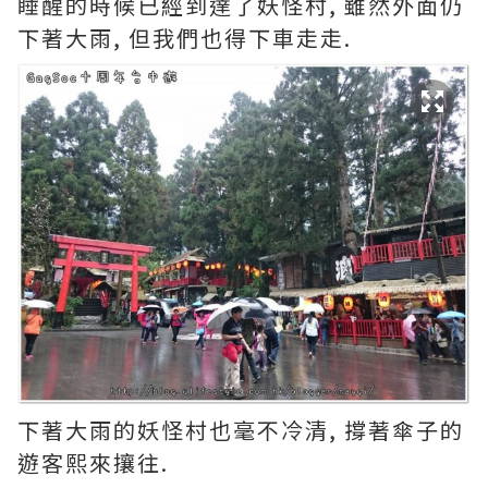
睡醒的時候已經到達了妖怪村, 雖然外面仍
下著大雨, 但我們也得下車走走.
下著大雨的妖怪村也毫不冷清, 撐著傘子的
遊客熙來攘往.