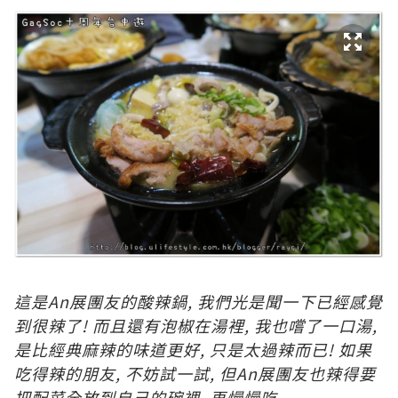
這
是An展團友的酸辣鍋, 我們光是聞一下已經感覺
到很辣了! 而且還有泡椒在湯裡, 我也嚐了一口湯,
是比經典麻辣的味道更好, 只是太過辣而已! 如果
吃得辣的朋友, 不妨試一試, 但An展團友也辣得要
把配菜全放到自己的碗裡, 再慢慢吃.