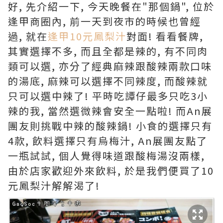
好, 先介紹一下, 今天晚餐在"那個鍋", 位於
逢甲商圈內, 前一天到夜市的時候也曾經
過, 就在
逢甲10元鳳梨汁
對面! 看看餐牌,
其實選擇不多, 而且全都是辣的, 有不同肉
類可以選, 亦分了經典麻辣跟酸辣兩款口味
的湯底, 麻辣可以選擇不同辣度, 而酸辣就
只可以選中辣了! 平時吃譚仔最多只吃3小
辣的我, 當然選微辣會安全一點啦! 而An展
團友則挑戰中辣的酸辣鍋! 小食的選擇只有
4款, 飲料選擇只有烏梅汁, An展團友點了
一瓶試試, 個人覺得味道跟酸梅湯沒兩樣,
由於店家歡迎外來飲料, 於是我們便買了10
元鳳梨汁解解渴了!