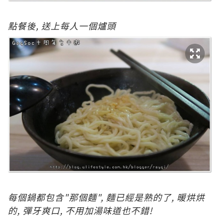
點餐後, 送上每人一個爐頭
每個鍋都包含"那個麵", 麵已經是熟的了, 暖烘烘
的, 彈牙爽口, 不用加湯味道也不錯!