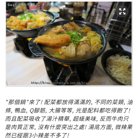
"那個鍋"來了! 配菜都放得滿滿的, 不同的菜類, 油
條, 鴨血, Q腳筋, 大腸等等, 光是配料都吃得飽了!
而且配菜吸收了湯汁精華, 超級美味, 反而牛肉只
是肉質正常, 沒有什麼突出之處! 湯底方面, 微辣果
然已經跟3小辣差不多了!