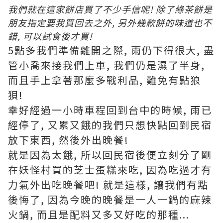
我
們就在這家餅店買了不少手信呢! 除了綠茶餅是
朋友指定要我買回去之外, 另外幾款餅的味道也不
錯, 可以試食後才買!
5點多我們準備離開之際, 雨仍下得很大, 盡
管小喬來接我們上車, 我們仍是濕了半身,
而且手上拿著那麼多戰利品, 難免有點狼
狽!
幸好經過一小時車程回到台中的時候, 雨已
經停了, 又累又餓的我們只想快點回到民宿
放下東西, 然後外出晚餐!
就是因為太餓, 所以回民宿後便立刻分了剛
在妖怪村買的芝士蛋糕來吃, 因為吃過才有
力氣外出吃晚餐吧! 就是這樣, 讓我們有點
後悔了, 因為今晚的晚餐是一人一鍋的麻辣
火鍋, 而且是配料又多又好吃的那種...