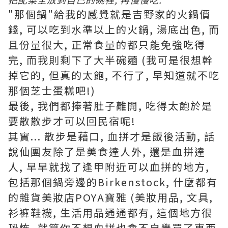
"那個鍋"給我的感覺就是吉野家的火鍋價
錢, 可以吃到水準以上的火鍋, 湯底出色, 而
且份量很大, 正常食量的都只能免強吃得
完, 而我則剩下了大半碗麵 (我可是很想幹
掉它的, 但真的太飽, 不行了, 早知道就不吃
那個芝士蛋糕吧!)
最後, 我們都捧著肚子離開, 吃得太飽於是
要散散步才可以回民宿呢!
其實... 散步是藉口, 血拼才是飯後活動, 話
說仙團友除了是美食達人外, 還是血拼達
人, 早早就找了逢甲附近可以血拼的地方,
包括那個鍋旁邊的Birkenstock, 什麼都有
的雜貨美妝店POYA寶雅 (美妝用品, 文具,
衫褲鞋襪, 生活用品通通都有, 這個地方很
恐怖, 就算你不想血拼也會不自覺買了東西