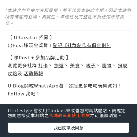
*本站之內容由作者所提供，並不代表本站的立場。因此本站對
所有博客的立場、真實性、準確性及完整性不負任何法律責
任。
【 U Creator 招募 】
出Post賺現金獎賞 l
登記《社群創作有價企劃》
【 睇Post + 參加品牌活動 】
瀏覽更多社群
打卡
丶
旅遊
丶
美食
丶
親子
丶
寵物
丶
扮靚
攻略
及
活動情報
U Blog開咗WhatsApp啦！發掘更多吃喝玩樂資訊！
Follow 我哋
！
U Lifestyle 會使用Cookies來改善您的網站體驗，請確定
相關話題
您同意接受本網站之
私隱政策和使用條款
才可繼續瀏覽。
我已閱讀及同意
台中
那個鍋
妖怪村
溪頭