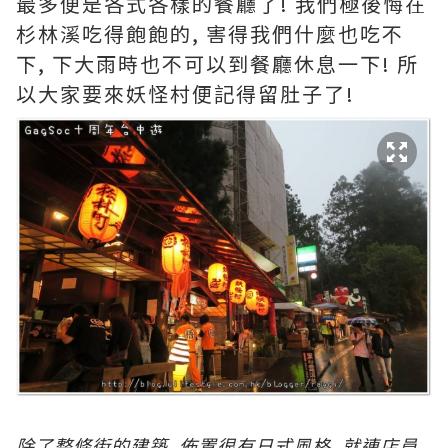
最多便是各式各樣的餐廳了! 我們極後悔在
杉林溪吃得飽飽的, 害得我們什麼也吃不
下, 下大雨時也不可以到餐廳休息一下! 所
以大家要來妖怪村便記得留肚子了!
除
了整條街的建築, 佈置很有日式風格, 就連店員