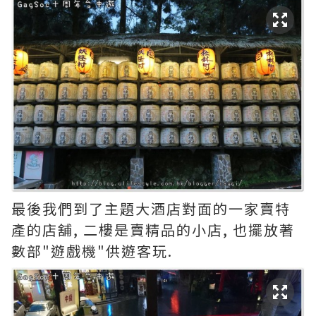
最後我們到了主題大酒店對面的一家賣特
產的店舖, 二樓是賣精品的小店, 也擺放著
數部"遊戲機"供遊客玩.