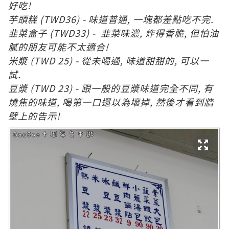
好吃!
芋頭糕 (TWD36) - 味道普通, 一塊都差點吃不完.
韭菜盒子 (TWD33) -
韭菜味濃, 炸得香脆, 但怕油
膩的朋友可能不太適合!
米漿 (TWD 25) - 從未喝過, 味道甜甜的, 可以一
試.
豆漿 (TWD 23) - 跟一般的豆漿味道完全不同, 有
燒焦的味道, 喝第一口還以為壞掉, 然後才看到牆
壁上的告示!