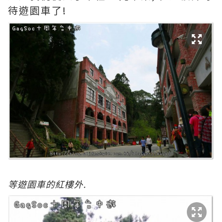
待遊園車了!
等遊園車的紅樓外.