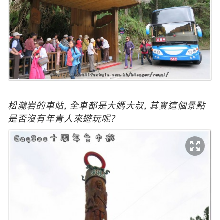
松瀧岩的車站, 全車都是大媽大叔, 其實這個景點
是否沒有年青人來遊玩呢?