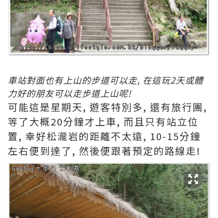
車站對面也有上山的步道可以走, 在這玩2天或體
力好的朋友可以走步道上山呢!
可能這是星期天, 遊客特別多, 還有旅行團,
等了大概20分鐘才上車, 而且只有站立位
置, 幸好松瀧岩的距離不太遠, 10-15分鐘
左右便到達了, 然後便跟著預定的路線走!