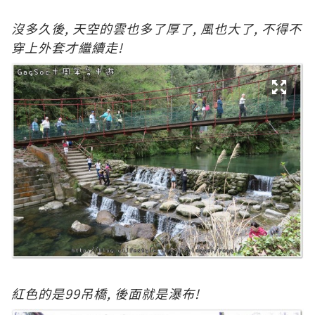
沒多久後, 天空的雲也多了厚了, 風也大了, 不得不
穿上外套才繼續走!
紅色的是99吊橋, 後面就是瀑布!