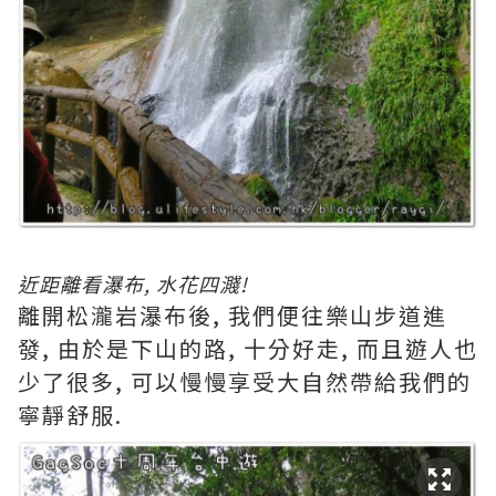
近距離看瀑布, 水花四濺!
離開松瀧岩瀑布後, 我們便往樂山步道進
發, 由於是下山的路, 十分好走, 而且遊人也
少了很多, 可以慢慢享受大自然帶給我們的
寧靜舒服.