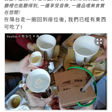
廳裡也能聽得到, 一邊享受音樂, 一邊品嚐美食實
在悠閒!
在陽台走一圈回到座位後, 我們已經有東西
可吃了!