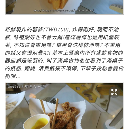
新鮮現炸的薯條
(TWD100)
,
炸得剛好, 脆而不油
膩, 味道剛好也不會太鹹!這碟薯條
也是用紙盤裝
著, 不知道會重用嗎? 重用會洗得乾淨嗎? 不重用
的話又會很浪費吧! 基本上餐廳內所有盛載食物的
器皿都是紙製的, 叫了滿桌食物後也看到了滿桌子
的紙品, 聽說, 浪費紙張不環保, 下輩子投胎會變做
樹喔...