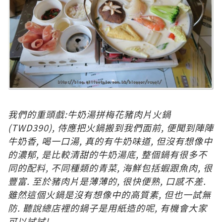
我們的重頭戲:牛奶湯拼梅花豬肉片火鍋
(TWD390)
, 侍應把火鍋搬到我們面前, 便聞到陣陣
牛奶香, 喝一口湯, 真的有牛奶味道, 但沒有想像中
的濃郁, 是比較清甜的牛奶湯底, 整個鍋有很多不
同的配料, 不同種類的青菜, 海鮮包括蝦跟魚肉, 很
豐富. 至於豬肉片是薄薄的, 很快便熟, 口感不差.
雖然這個火鍋是沒有想像中的高質素, 但也一試無
防. 聽說總店裡的鍋子是用紙造的呢, 有機會大家
可以試試!