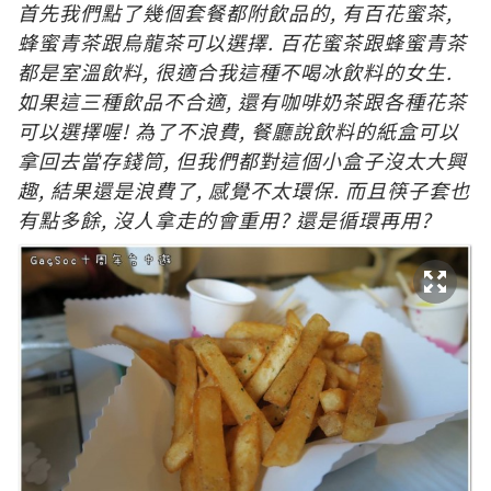
首先我們點了幾個套餐都附飲品的, 有百花蜜茶,
蜂蜜青茶跟烏龍茶可以選擇. 百花蜜茶跟蜂蜜青茶
都是室溫飲料, 很適合我這種不喝冰飲料的女生.
如果這三種飲品不合適, 還有咖啡奶茶跟各種花茶
可以選擇喔! 為了不浪費, 餐廳說飲料的紙盒可以
拿回去當存錢筒, 但我們都對這個小盒子沒太大興
趣, 結果還是浪費了, 感覺不太環保. 而且筷子套也
有點多餘, 沒人拿走的會重用? 還是循環再用?