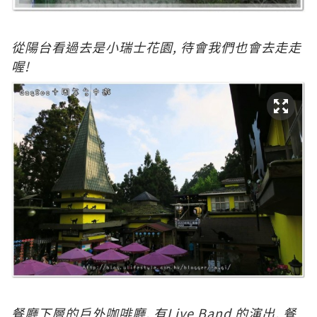
從陽台看過去是小瑞士花園, 待會我們也會去走走
喔!
餐
廳下層的戶外咖啡廳, 有Live Band 的演出, 餐