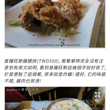
普
羅旺斯雞腿排
(TWD350)
, 看餐單時完全沒有注
意到有英文說明, 看到
普
羅旺斯這幾個字就好奇了,
於是便點了這個餐, 原來就是炸雞! 還好, 它的味道
不錯, 雞肉也很滑!