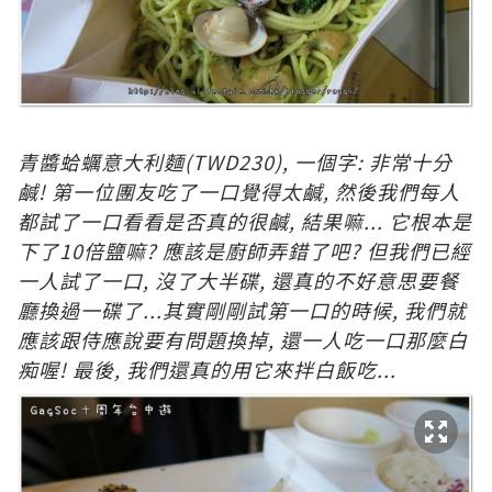
青醬蛤蠣意大利麵
(TWD230)
, 一個字: 非常十分
鹹! 第一位團友吃了一口覺得太
鹹, 然後我們每人
都試了一口看看是否真的很
鹹, 結果嘛... 它根本是
下了10倍鹽嘛? 應該是廚師弄錯了吧? 但我們已經
一人試了一口, 沒了大半
碟
, 還真的不好意思要餐
廳換過一碟了...其實剛剛試第一口的時候, 我們就
應該跟侍應說要有問題換掉, 還一人吃一口那麼白
痴喔! 最後, 我們還真的用它來拌白飯吃...