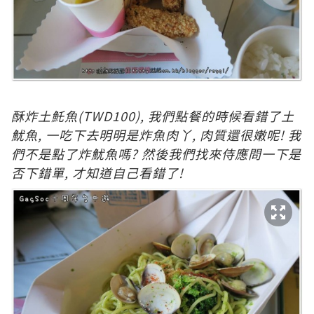
酥炸土魠魚
(TWD100)
, 我們點餐的時候看錯了土
魷魚, 一吃下去明明是炸魚肉丫, 肉質還很嫩呢! 我
們不是點了炸魷魚嗎? 然後我們找來侍應問一下是
否下錯單, 才知道自己看錯了!