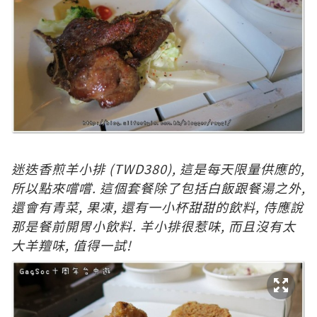
迷
迭香煎羊小排
(TWD380)
, 這是每天限量供應的,
所以點來嚐嚐. 這個套餐除了包括白飯跟餐湯之外,
還會有青菜, 果凍, 還有一小杯甜甜的飲料, 侍應說
那是餐前開胃小飲料. 羊小排很惹味, 而且沒有太
大羊羶味
, 值得一試!